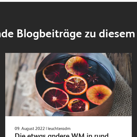
de Blogbeiträge zu diesem 
09. August 2022
| leuchteradm
Die etwas andere WM in rund