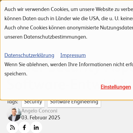
Auch wir verwenden Cookies, um unsere Website zu verbes
Zur Navigation
Zur Suche
Zum Inhalt
können Daten auch in Länder wie die USA, die u. U. kein
Portfolio
Referenzen
Auch ohne Cookies können anonymisierte Nutzungsdaten ü
unseren Datenschutzbestimmungen.
Datenschutzerklärung
Impressum
Cyber-Security-Aspe
Wenn Sie ablehnen, werden Ihre Informationen nicht erfa
speichern.
Software-Entwickl
Einstellungen
Tags:
Security
Software Engineering
Angelo Conconi
03. Februar 2025