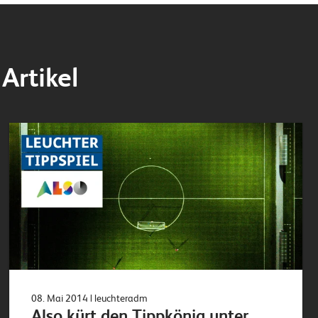
Artikel
08. Mai 2014
| leuchteradm
Also kürt den Tippkönig unter