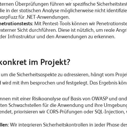
ternen Überprüfungen führen wir spezifische Sicherheitstests
e in der statischen Analyse möglicherweise nicht identifizie
SharpFuzz für .NET-Anwendungen.
etrationstests:
Mit Pentest-Tools können wir
Penetrationst
terner Sicht durchführen. Diese ist nützlich, um reale Angri
n der Infrastruktur und den Anwendungen zu erkennen.
konkret im Projekt?
, um die Sicherheitsaspekte zu adressieren, hängt vom Pro
wird mit ihm besprochen und festgelegt. Das Ergebnis kön
nnen mit einer Risikoanalyse
auf Basis von OWASP und and
schsten Schwachstellen für die Anwendung und ihre Umgebung
rwendet, priorisieren wir CORS-Prüfungen oder SQL-Injectio
len:
Wir integrieren Sicherheitskontrollen
in jeder Phase de