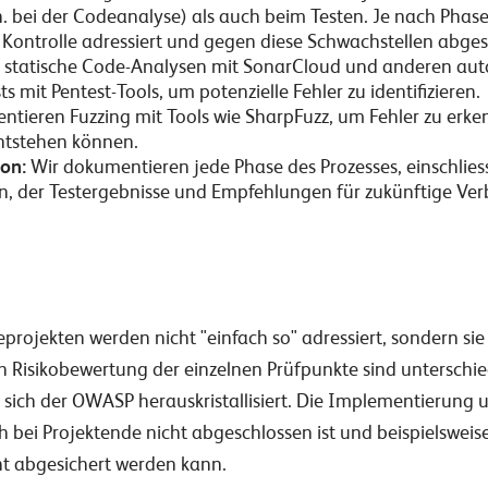
h. bei der Codeanalyse) als auch beim Testen. Je nach Phas
 Kontrolle adressiert und
gegen diese Schwachstellen abgesi
 statische Code-Analysen mit SonarCloud und anderen auto
s mit Pentest-Tools, um potenzielle Fehler zu identifizieren.
tieren Fuzzing mit Tools wie SharpFuzz, um Fehler zu erken
ntstehen können.
on:
Wir dokumentieren jede Phase des Prozesses, einschliessli
 der Testergebnisse und Empfehlungen für zukünftige Ver
eprojekten werden nicht "einfach so" adressiert, sondern s
h Risikobewertung der einzelnen Prüfpunkte sind untersch
 sich der OWASP herauskristallisiert. Die Implementierung 
ch bei Projektende nicht abgeschlossen ist und beispielswei
t abgesichert werden kann.