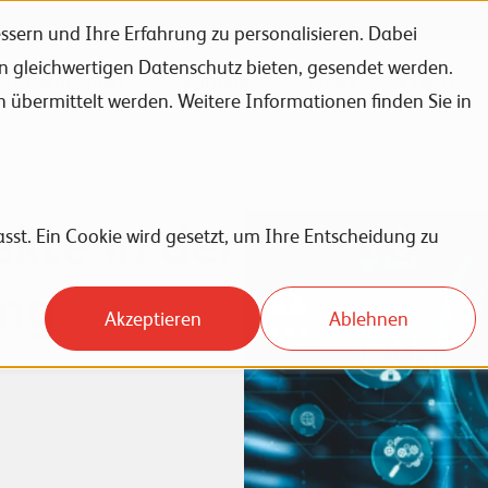
sern und Ihre Erfahrung zu personalisieren. Dabei
en gleichwertigen Datenschutz bieten, gesendet werden.
Unternehmen
Karriere
News
Events
bermittelt werden. Weitere Informationen finden Sie in
kte in der
sst. Ein Cookie wird gesetzt, um Ihre Entscheidung zu
ung
Akzeptieren
Ablehnen