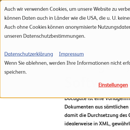
Auch wir verwenden Cookies, um unsere Website zu verbes
Zur Navigation
Zur Suche
Zum Inhalt
können Daten auch in Länder wie die USA, die u. U. kein
Portfolio
Referenzen
Auch ohne Cookies können anonymisierte Nutzungsdaten ü
unseren Datenschutzbestimmungen.
Datenschutzerklärung
Impressum
Docugate,
Wenn Sie ablehnen, werden Ihre Informationen nicht erfa
speichern.
Software
Einstellungen
Docugate ist eine Vorlagenm
Dokumenten aus sämtlichen 
damit die Durchsetzung des 
idealerweise in XML, gewähr