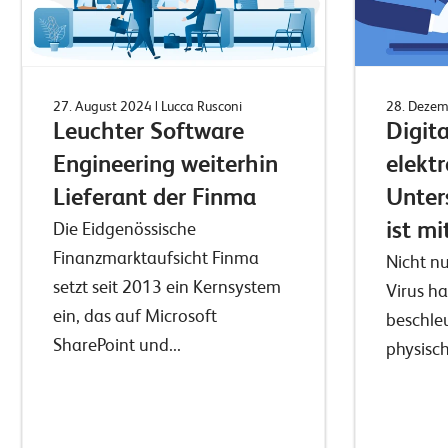
27. August 2024
| Lucca Rusconi
28. Deze
Leuchter Software
Digita
Engineering weiterhin
elekt
Lieferant der Finma
Unter
ist mi
Die Eidgenössische
Finanzmarktaufsicht Finma
Nicht n
setzt seit 2013 ein Kernsystem
Virus ha
ein, das auf Microsoft
beschleu
SharePoint und...
physisch