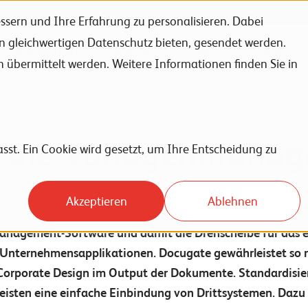
sern und Ihre Erfahrung zu personalisieren. Dabei
en gleichwertigen Datenschutz bieten, gesendet werden.
Unternehmen
Karriere
News
Events
bermittelt werden. Weitere Informationen finden Sie in
 die Vorlagenmana
sst. Ein Cookie wird gesetzt, um Ihre Entscheidung zu
Akzeptieren
Ablehnen
anagement-Software und damit die Drehscheibe für das eff
Unternehmensapplikationen. Docugate gewährleistet so 
Corporate Design im Output der Dokumente. Standardisiert
leisten eine einfache Einbindung von Drittsystemen. Daz