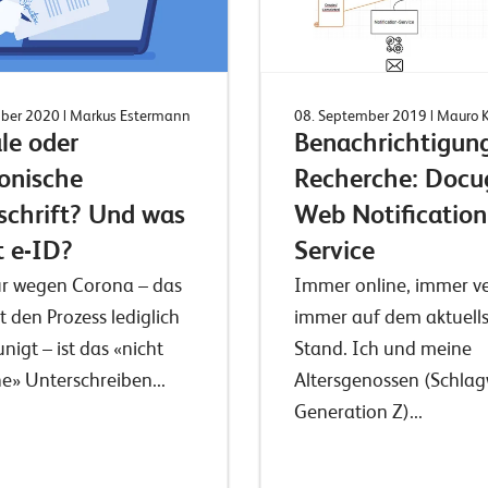
mber 2020
| Markus Estermann
08. September 2019
| Mauro 
le oder
Benachrichtigung
ronische
Recherche: Docu
schrift? Und was
Web Notification
t e-ID?
Service
ur wegen Corona – das
Immer online, immer ve
t den Prozess lediglich
immer auf dem aktuell
nigt – ist das «nicht
Stand. Ich und meine
e» Unterschreiben...
Altersgenossen (Schlag
Generation Z)...