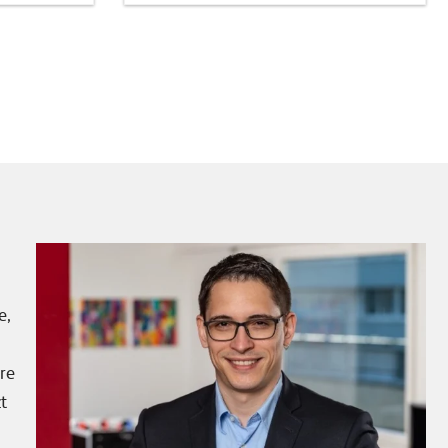
e,
re
t