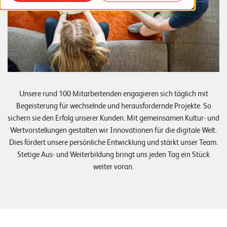
o
r
t
f
o
l
Unsere rund 100 Mitarbeitenden engagieren sich täglich mit
i
Begeisterung für wechselnde und herausfordernde Projekte. So
o
sichern sie den Erfolg unserer Kunden. Mit gemeinsamen Kultur- und
Wertvorstellungen gestalten wir Innovationen für die digitale Welt.
R
Dies fördert unsere persönliche Entwicklung und stärkt unser Team.
Stetige Aus- und Weiterbildung bringt uns jeden Tag ein Stück
e
weiter voran.
f
e
r
e