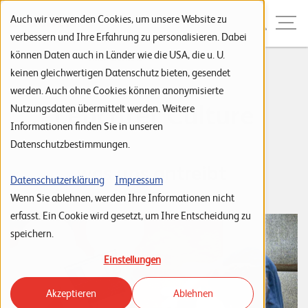
Zur Navigation
Zur Suche
Zum Inhalt
Menu
Auch wir verwenden Cookies, um unsere Website zu
verbessern und Ihre Erfahrung zu personalisieren. Dabei
können Daten auch in Länder wie die USA, die u. U.
Home
...
Vision & Leitbild
S
keinen gleichwertigen Datenschutz bieten, gesendet
werden. Auch ohne Cookies können anonymisierte
t
Leuchter Culture
Nutzungsdaten übermittelt werden. Weitere
a
Informationen finden Sie in unseren
r
Datenschutzbestimmungen.
t
was uns antreibt
s
Datenschutzerklärung
Impressum
Wenn Sie ablehnen, werden Ihre Informationen nicht
e
erfasst. Ein Cookie wird gesetzt, um Ihre Entscheidung zu
i
speichern.
t
Einstellungen
e
Akzeptieren
Ablehnen
P