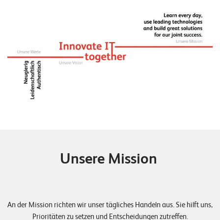
n
K
a
r
r
i
e
r
e
Unsere Mission
N
e
w
s
An der Mission richten wir unser tägliches Handeln aus. Sie hilft uns,
Prioritäten zu setzen und Entscheidungen zutreffen.