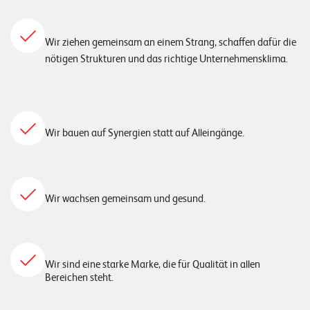
T
S
o
Wir ziehen gemeinsam an einem Strang, schaffen dafür die
l
nötigen Strukturen und das richtige Unternehmensklima.
u
t
i
o
Wir bauen auf Synergien statt auf Alleingänge.
n
s
Wir wachsen gemeinsam und gesund.
Wir sind eine starke Marke, die für Qualität in allen
Bereichen steht.