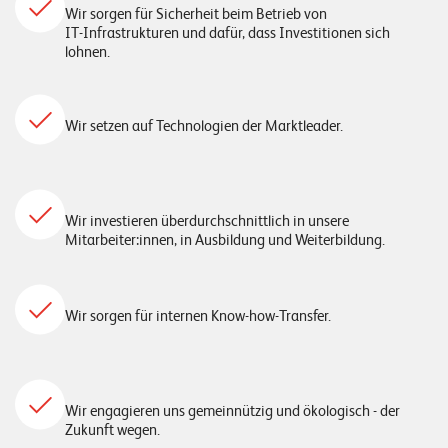
W
Wir sorgen für Sicherheit beim Betrieb von
E
R
IT-Infrastrukturen und dafür, dass Investitionen sich
lohnen.
D
E
E
N
©
Wir setzen auf Technologien der Marktleader.
2
0
2
2
Wir investieren überdurchschnittlich in unsere
L
Mitarbeiter:innen, in Ausbildung und Weiterbildung.
e
u
c
Wir sorgen für internen Know-how-Transfer.
h
t
e
r
Wir engagieren uns gemeinnützig und ökologisch - der
Zukunft wegen.
I