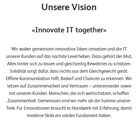
n
Unsere Vision
z
e
«Innovate IT together»
n
U
Wir wollen gemeinsam innovative Ideen umsetzen und die IT
unserer Kunden auf das nächste Level heben. Dazu gehört der Mut,
n
Altes hinter sich zu lassen und gleichzeitig Bewährtes zu schätzen.
t
Solidität sorgt dafür, dass nichts aus dem Gleichgewicht gerät.
e
Offene Kommunikation hilft, Bedarf und Chancen zu erkennen. Wir
r
setzen auf Zusammenarbeit und Vertrauen – untereinander sowie
mit unseren Kunden. Menschen, die sich wertschätzen, schaffen
n
Zusammenhalt. Gemeinsam sind wir mehr als die Summe unserer
e
Teile. Für Innovationen braucht es Handwerk mit Erfahrung, damit
h
moderne Skills ein solides Fundament haben.
m
e