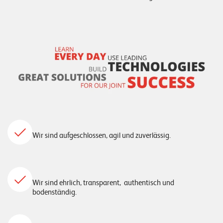
E
v
e
n
t
s
S
U
P
Wir sind aufgeschlossen, agil und zuverlässig.
P
O
R
T
T
E
Wir sind ehrlich, transparent, authentisch und
A
bodenständig.
M
V
I
E