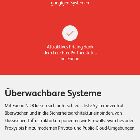
gängigen Systemen
n
K
a
r
Attraktives Pricing dank
r
dem Leuchter Partnerstatus
i
bei Exeon
e
r
e
Überwachbare Systeme
N
Mit Exeon.NDR lassen sich unterschiedlichste Systeme zentral
e
überwachen und in die Sicherheitsarchitektur einbinden, von
w
klassischen Infrastrukturkomponenten wie Firewalls, Switches oder
Proxys bis hin zu modernen Private- und Public-Cloud-Umgebungen.
s