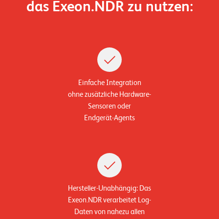
das Exeon.NDR zu nutzen:
n
z
e
n
U
Einfache Integration
n
ohne zusätzliche Hardware-
t
Sensoren oder
Endgerät-Agents
e
r
n
e
h
Hersteller-Unabhängig: Das
m
Exeon.NDR verarbeitet Log-
e
Daten von nahezu allen