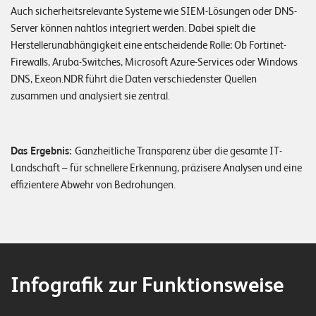
E
Auch sicherheitsrelevante Systeme wie SIEM-Lösungen oder DNS-
Server können nahtlos integriert werden. Dabei spielt die
v
Herstellerunabhängigkeit eine entscheidende Rolle: Ob Fortinet-
e
Firewalls, Aruba-Switches, Microsoft Azure-Services oder Windows
n
DNS, Exeon.NDR führt die Daten verschiedenster Quellen
zusammen und analysiert sie zentral.
t
s
Das Ergebnis:
Ganzheitliche Transparenz über die gesamte IT-
S
Landschaft – für schnellere Erkennung, präzisere Analysen und eine
U
P
effizientere Abwehr von Bedrohungen.
P
O
R
T
T
E
A
M
Infografik zur Funktionsweise
V
I
E