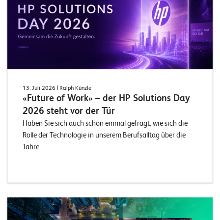
T
S
o
l
u
t
i
o
13. Juli 2026
| Ralph Künzle
«Future of Work» – der HP Solutions Day
n
s
2026 steht vor der Tür
Haben Sie sich auch schon einmal gefragt, wie sich die
Rolle der Technologie in unserem Berufsalltag über die
Jahre...