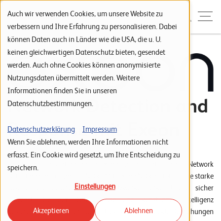
Zur Navigation
Zur Suche
Zum Inhalt
Menu
Auch wir verwenden Cookies, um unsere Website zu
verbessern und Ihre Erfahrung zu personalisieren. Dabei
können Daten auch in Länder wie die USA, die u. U.
S
keinen gleichwertigen Datenschutz bieten, gesendet
werden. Auch ohne Cookies können anonymisierte
t
Nutzungsdaten übermittelt werden. Weitere
a
Informationen finden Sie in unseren
r
Network Detection and
Datenschutzbestimmungen.
t
Response mit Exeon
s
Datenschutzerklärung
Impressum
Wenn Sie ablehnen, werden Ihre Informationen nicht
e
erfasst. Ein Cookie wird gesetzt, um Ihre Entscheidung zu
i
Das Schweizer Unternehmen Exeon spezialisiert sich auf Network
speichern.
t
Detection and Response (NDR). Mit Exeon.NDR bietet es eine starke
Einstellungen
Lösung, die Cyberangriffe in Netzwerken erkennt und sicher
e
abwehrt. Die auf Datenanalyse und künstlicher Intelligenz
Akzeptieren
Ablehnen
P
basierende Plattform ermöglicht es, selbst versteckte Bedrohungen