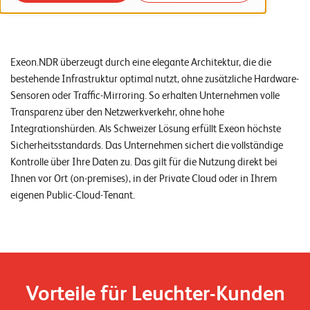
schnell und zuverlässig zu identifizieren.
o
r
t
Exeon.NDR überzeugt durch eine elegante Architektur, die die
f
bestehende Infrastruktur optimal nutzt, ohne zusätzliche Hardware-
o
Sensoren oder Traffic-Mirroring. So erhalten Unternehmen volle
Transparenz über den Netzwerkverkehr, ohne hohe
l
Integrationshürden. Als Schweizer Lösung erfüllt Exeon höchste
i
Sicherheitsstandards. Das Unternehmen sichert die vollständige
o
Kontrolle über Ihre Daten zu. Das gilt für die Nutzung direkt bei
Ihnen vor Ort (on-premises), in der Private Cloud oder in Ihrem
R
eigenen Public-Cloud-Tenant.
e
f
e
r
Vorteile für Leuchter-Kunden
e