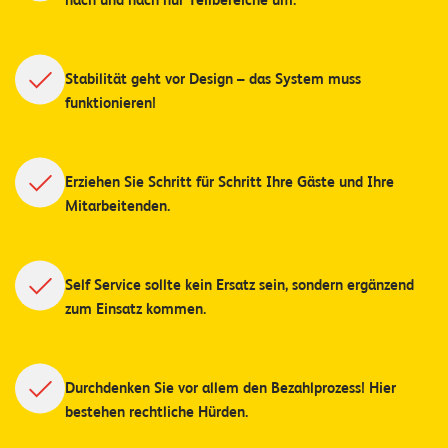
nach und nach nur Teilbereiche um.
T
S
o
l
Stabilität geht vor Design – das System muss
u
funktionieren!
t
i
o
Erziehen Sie Schritt für Schritt Ihre Gäste und Ihre
n
Mitarbeitenden.
s
Self Service sollte kein Ersatz sein, sondern ergänzend
zum Einsatz kommen.
Durchdenken Sie vor allem den Bezahlprozess! Hier
bestehen rechtliche Hürden.