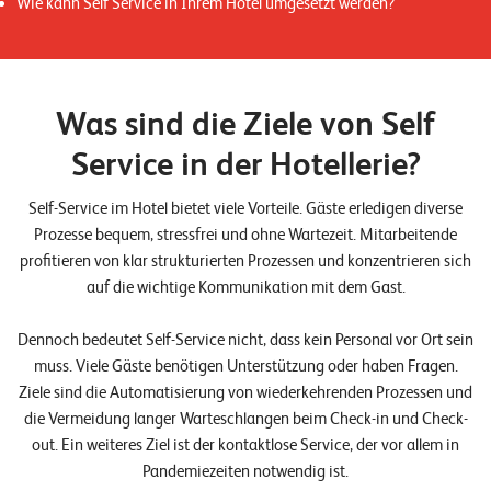
Wie kann Self Service in Ihrem Hotel umgesetzt werden?
n
K
a
Was sind die Ziele von Self
r
Service in der Hotellerie?
r
i
Self-Service im Hotel bietet viele Vorteile. Gäste erledigen diverse
Prozesse bequem, stressfrei und ohne Wartezeit. Mitarbeitende
e
profitieren von klar strukturierten Prozessen und konzentrieren sich
r
auf die wichtige Kommunikation mit dem Gast.
e
Dennoch bedeutet Self-Service nicht, dass kein Personal vor Ort sein
N
muss. Viele Gäste benötigen Unterstützung oder haben Fragen.
e
Ziele sind die Automatisierung von wiederkehrenden Prozessen und
die Vermeidung langer Warteschlangen beim Check-in und Check-
w
out. Ein weiteres Ziel ist der kontaktlose Service, der vor allem in
s
Pandemiezeiten notwendig ist.