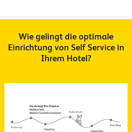
E
v
e
n
Wie gelingt die optimale
t
Einrichtung von Self Service in
s
Ihrem Hotel?
S
U
P
P
O
R
T
T
E
A
M
V
I
E