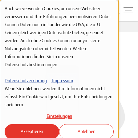
Zur Navigation
Zur Suche
Zum Inhalt
Menu
Auch wir verwenden Cookies, um unsere Website zu
verbessern und Ihre Erfahrung zu personalisieren. Dabei
können Daten auch in Länder wie die USA, die u. U.
Home
...
Self Service im Hotel
S
keinen gleichwertigen Datenschutz bieten, gesendet
werden. Auch ohne Cookies können anonymisierte
t
Nutzungsdaten übermittelt werden. Weitere
a
Informationen finden Sie in unseren
r
Datenschutzbestimmungen.
t
s
Datenschutzerklärung
Impressum
Wenn Sie ablehnen, werden Ihre Informationen nicht
e
erfasst. Ein Cookie wird gesetzt, um Ihre Entscheidung zu
i
speichern.
t
Einstellungen
e
Akzeptieren
Ablehnen
P