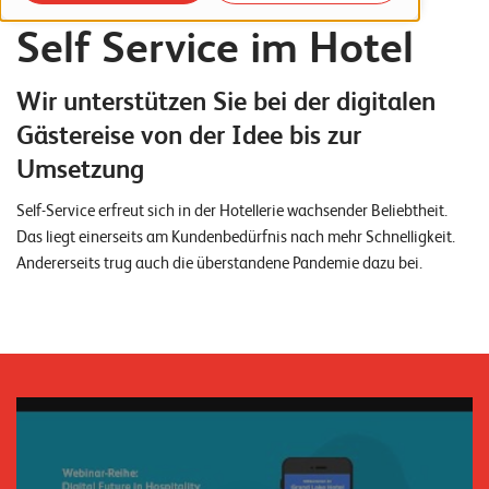
o
Self Service im Hotel
r
t
Wir unterstützen Sie bei der digitalen
f
Gästereise von der Idee bis zur
o
Umsetzung
l
Self-Service erfreut sich in der Hotellerie wachsender Beliebtheit.
i
Das liegt einerseits am Kundenbedürfnis nach mehr Schnelligkeit.
o
Andererseits trug auch die überstandene Pandemie dazu bei.
R
e
f
e
r
e