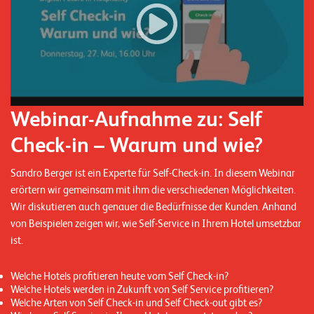
n
z
e
n
U
Webinar-Aufnahme zu: Self
n
Check-in – Warum und wie?
t
e
Sandro Berger ist ein Experte für Self-Check-in. In diesem Webinar
erörtern wir gemeinsam mit ihm die verschiedenen Möglichkeiten.
r
Wir diskutieren auch genauer die Bedürfnisse der Kunden. Anhand
n
von Beispielen zeigen wir, wie Self-Service in Ihrem Hotel umsetzbar
e
ist.
h
Welche Hotels profitieren heute vom Self Check-in?
m
Welche Hotels werden in Zukunft von Self Service profitieren?
e
Welche Arten von Self Check-in und Self Check-out gibt es?