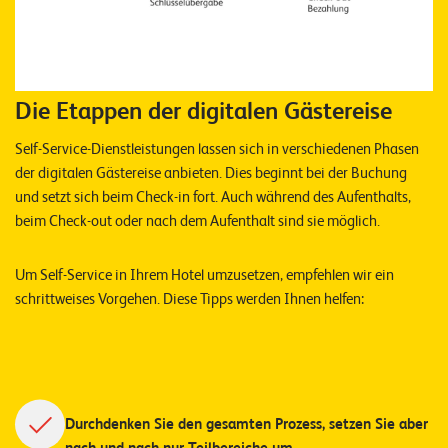
W
E
R
D
E
E
N
Die Etappen der digitalen Gästereise
©
2
Self-Service-Dienstleistungen lassen sich in verschiedenen Phasen
0
der digitalen Gästereise anbieten. Dies beginnt bei der Buchung
2
und setzt sich beim Check-in fort. Auch während des Aufenthalts,
2
beim Check-out oder nach dem Aufenthalt sind sie möglich.
L
e
Um Self-Service in Ihrem Hotel umzusetzen, empfehlen wir ein
u
schrittweises Vorgehen. Diese Tipps werden Ihnen helfen:
c
h
t
e
r
Durchdenken Sie den gesamten Prozess, setzen Sie aber
I