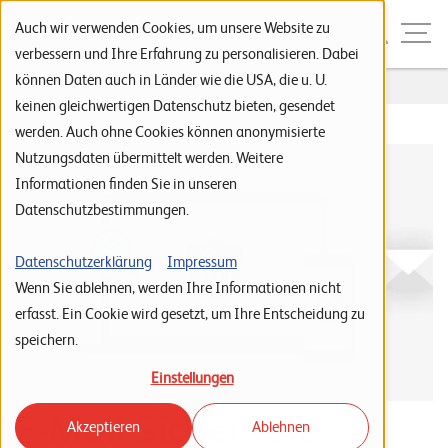
Zur Navigation
Zur Suche
Zum Inhalt
Menu
Auch wir verwenden Cookies, um unsere Website zu
verbessern und Ihre Erfahrung zu personalisieren. Dabei
können Daten auch in Länder wie die USA, die u. U.
Home
...
E-Mail
S
keinen gleichwertigen Datenschutz bieten, gesendet
werden. Auch ohne Cookies können anonymisierte
t
Nutzungsdaten übermittelt werden. Weitere
a
Informationen finden Sie in unseren
r
Datenschutzbestimmungen.
t
s
Datenschutzerklärung
Impressum
Wenn Sie ablehnen, werden Ihre Informationen nicht
e
erfasst. Ein Cookie wird gesetzt, um Ihre Entscheidung zu
i
speichern.
t
Einstellungen
e
E-Mail Sicherheit
Akzeptieren
Ablehnen
P