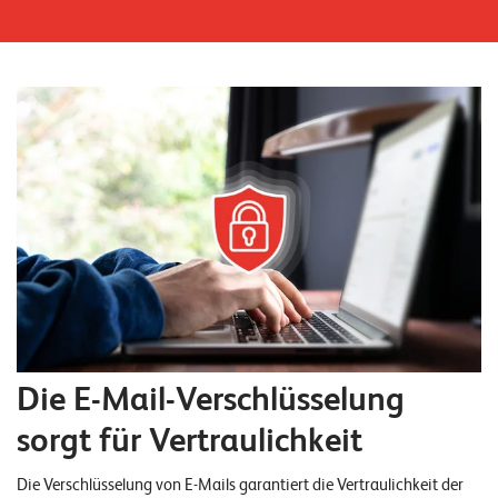
n
z
e
n
U
n
t
e
r
n
e
Die E-Mail-Verschlüsselung
h
sorgt für Vertraulichkeit
m
e
Die Verschlüsselung von E-Mails garantiert die Vertraulichkeit der