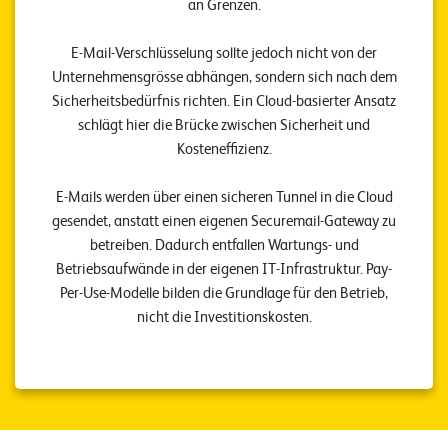
an Grenzen.
E
v
E-Mail-Verschlüsselung sollte jedoch nicht von der
e
Unternehmensgrösse abhängen, sondern sich nach dem
Sicherheitsbedürfnis richten. Ein Cloud-basierter Ansatz
n
schlägt hier die Brücke zwischen Sicherheit und
t
Kosteneffizienz.
s
E-Mails werden über einen sicheren Tunnel in die Cloud
gesendet, anstatt einen eigenen Securemail-Gateway zu
S
betreiben. Dadurch entfallen Wartungs- und
U
P
Betriebsaufwände in der eigenen IT-Infrastruktur. Pay-
P
O
Per-Use-Modelle bilden die Grundlage für den Betrieb,
R
nicht die Investitionskosten.
T
T
E
A
M
V
I
E