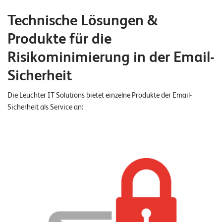
W
E
R
Technische Lösungen &
D
E
E
N
Produkte für die
Risikominimierung in der Email-
©
2
Sicherheit
0
2
Die Leuchter IT Solutions bietet einzelne Produkte der Email-
2
Sicherheit als Service an:
L
e
u
c
h
t
e
r
I