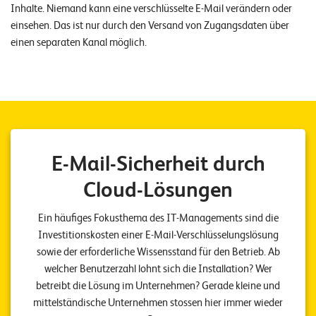
Inhalte. Niemand kann eine verschlüsselte E-Mail verändern oder
n
einsehen. Das ist nur durch den Versand von Zugangsdaten über
K
einen separaten Kanal möglich.
a
r
r
i
e
E-Mail-Sicherheit durch
r
Cloud-Lösungen
e
Ein häufiges Fokusthema des IT-Managements sind die
N
Investitionskosten einer E-Mail-Verschlüsselungslösung
e
sowie der erforderliche Wissensstand für den Betrieb. Ab
welcher Benutzerzahl lohnt sich die Installation? Wer
w
betreibt die Lösung im Unternehmen? Gerade kleine und
s
mittelständische Unternehmen stossen hier immer wieder