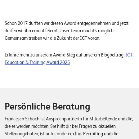
E
v
Schon 2017 durften wir diesen Award entgegennehmen und jetzt
e
dürfen wir ihn erneut feiern! Unser Team macht’s möglich:
n
Gemeinsam treiben wir die Zukunft der ICT voran.
t
s
Erfahre mehr zu unserem Award-Sieg auf unserem Blogbeitrag:
ICT
Education & Training Award 2025
S
U
P
P
O
R
T
Persönliche Beratung
T
E
A
Francesca Schoch ist Ansprechpartnerin für Mitarbeitende und die,
M
V
die es werden möchten. Sie hilft dir bei Fragen zu aktuellen
I
Stellenangeboten, ist unter anderem fürs Recruiting und die
E