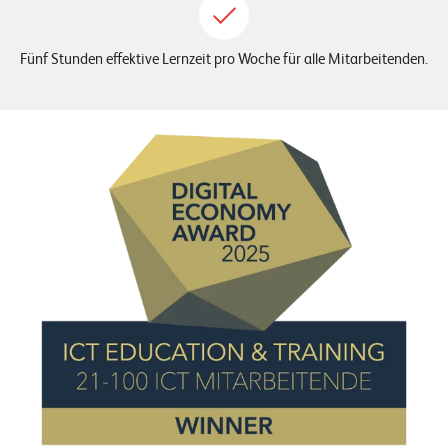
n
Fünf Stunden effektive Lernzeit pro Woche für alle Mitarbeitenden.
K
a
r
r
i
e
r
e
N
e
w
s