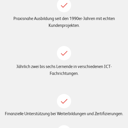
n
z
Praxisnahe Ausbildung seit den 1990er-Jahren mit echten
e
Kundenprojekten.
n
U
n
t
Jährlich zwei bis sechs Lernende in verschiedenen ICT-
e
Fachrichtungen.
r
n
e
h
Finanzielle Unterstützung bei Weiterbildungen und Zertifizierungen.
m
e