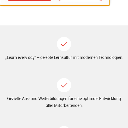
Jahrzehnten in die Zukunft der ICT-Branche.
o
r
t
f
o
l
i
„Learn every day“ – gelebte Lernkultur mit modernen Technologien.
o
R
e
f
Gezielte Aus- und Weiterbildungen für eine optimale Entwicklung
e
aller Mitarbeitenden.
r
e