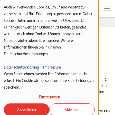
Zur Navigation
Zur Suche
Zum Inhalt
Menu
Auch wir verwenden Cookies, um unsere Website zu
verbessern und Ihre Erfahrung zu personalisieren. Dabei
können Daten auch in Länder wie die USA, die u. U.
Home
...
ICT Training & Education Award
S
keinen gleichwertigen Datenschutz bieten, gesendet
werden. Auch ohne Cookies können anonymisierte
t
ICT Education &
Nutzungsdaten übermittelt werden. Weitere
a
Informationen finden Sie in unseren
r
Training Award 2025
Datenschutzbestimmungen.
t
s
Datenschutzerklärung
Impressum
Die Leuchter IT Solutions AG wurde für ihr langjähriges
Wenn Sie ablehnen, werden Ihre Informationen nicht
e
Engagement in der Ausbildung junger ICT-Fachkräfte mit dem ICT
erfasst. Ein Cookie wird gesetzt, um Ihre Entscheidung zu
i
Education & Training Award 2025 ausgezeichnet. Unsere Lernkultur
speichern.
t
«Learn every day» verbindet praxisnahe Projektarbeit, moderne
Einstellungen
Technologien und gezielte Förderung für Lernende und
e
Mitarbeitende. Mit stetiger Weiterentwicklung, echter
Akzeptieren
Ablehnen
P
Verantwortung und umfassender Unterstützung investieren wir seit