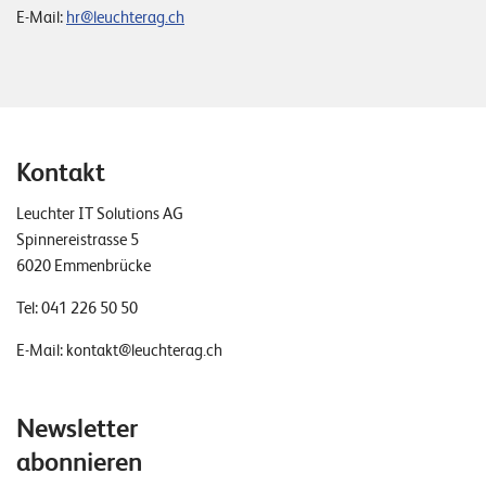
T
E-Mail:
hr@leuchterag.ch
S
o
l
u
t
i
Kontakt
o
Leuchter IT Solutions AG
n
Spinnereistrasse 5
s
6020 Emmenbrücke
Tel:
041 226 50 50
E-Mail:
kontakt@leuchterag.ch
Newsletter
abonnieren