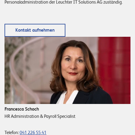
W
Personaladministration der Leuchter IT Solutions AG zuständig.
E
R
D
E
E
N
Kontakt aufnehmen
©
2
0
2
2
L
e
u
c
h
t
Francesca Schoch
e
HR Administration & Payroll Specialist
r
I
Telefon:
041 226 55 41