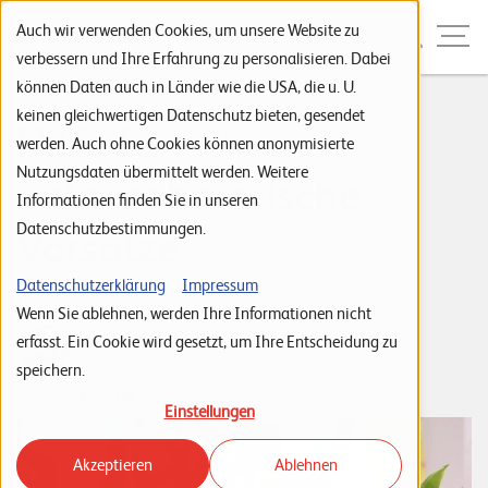
Zur Navigation
Zur Suche
Zum Inhalt
Menu
Auch wir verwenden Cookies, um unsere Website zu
verbessern und Ihre Erfahrung zu personalisieren. Dabei
können Daten auch in Länder wie die USA, die u. U.
S
keinen gleichwertigen Datenschutz bieten, gesendet
Hilfe für
werden. Auch ohne Cookies können anonymisierte
t
Nutzungsdaten übermittelt werden. Weitere
unternehmerische
a
Informationen finden Sie in unseren
r
Datenschutzbestimmungen.
Vorsätze
t
s
Datenschutzerklärung
Impressum
Tags:
News
Wenn Sie ablehnen, werden Ihre Informationen nicht
e
Daniel Jäggli
erfasst. Ein Cookie wird gesetzt, um Ihre Entscheidung zu
i
05. Januar 2015
speichern.
t
Einstellungen
e
Akzeptieren
Ablehnen
P