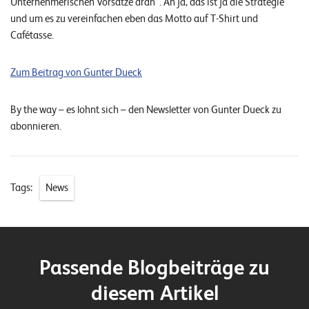
Unternehmerischen Vorsätze dran“. Ah ja, das ist ja die Strategie
n
und um es zu vereinfachen eben das Motto auf T-Shirt und
Cafétasse.
K
a
Zum Beitrag von Gunter Dueck
r
r
By the way – es lohnt sich – den Newsletter von Gunter Dueck zu
abonnieren.
i
e
r
Tags:
News
e
N
e
Passende Blogbeiträge zu
w
diesem Artikel
s