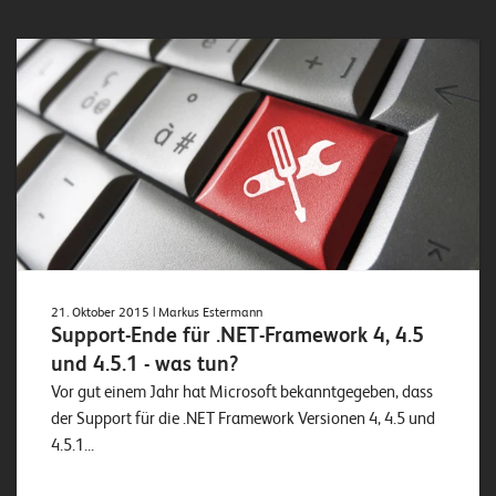
E
v
e
n
t
s
S
U
P
P
21. Oktober 2015
| Markus Estermann
O
Support-Ende für .NET-Framework 4, 4.5
R
T
und 4.5.1 - was tun?
T
Vor gut einem Jahr hat Microsoft bekanntgegeben, dass
E
A
der Support für die .NET Framework Versionen 4, 4.5 und
M
4.5.1...
V
I
E