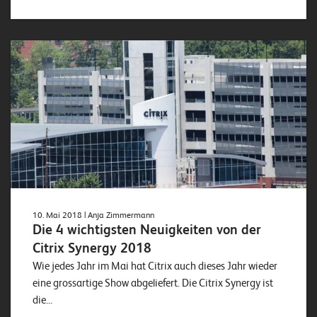
W
E
R
©
2
0
2
2
L
e
u
c
h
10. Mai 2018
| Anja Zimmermann
t
Die 4 wichtigsten Neuigkeiten von der
e
Citrix Synergy 2018
r
Wie jedes Jahr im Mai hat Citrix auch dieses Jahr wieder
I
eine grossartige Show abgeliefert. Die Citrix Synergy ist
T
die...
S