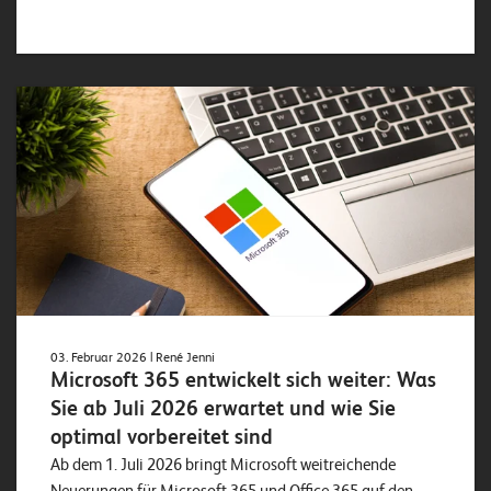
o
l
u
t
i
o
n
s
03. Februar 2026
| René Jenni
Microsoft 365 entwickelt sich weiter: Was
Sie ab Juli 2026 erwartet und wie Sie
optimal vorbereitet sind
Ab dem 1. Juli 2026 bringt Microsoft weitreichende
Neuerungen für Microsoft 365 und Office 365 auf den