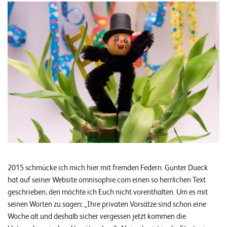
n
z
e
n
U
n
t
e
r
n
2015 schmücke ich mich hier mit fremden Federn. Gunter Dueck
e
hat auf seiner Website omnisophie.com einen so herrlichen Text
h
geschrieben, den möchte ich Euch nicht vorenthalten. Um es mit
m
seinen Worten zu sagen: „Ihre privaten Vorsätze sind schon eine
Woche alt und deshalb sicher vergessen jetzt kommen die
e