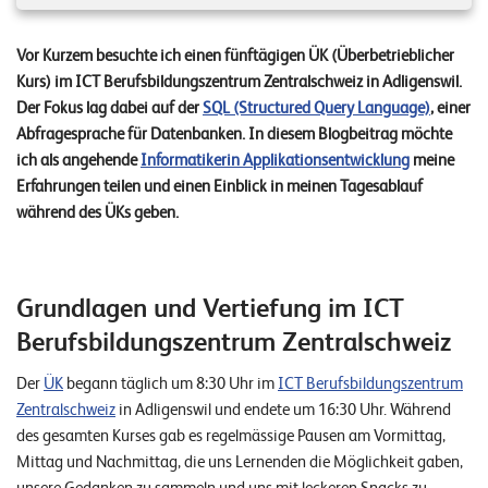
n
z
Vor Kurzem besuchte ich einen fünftägigen ÜK (Überbetrieblicher
Kurs) im ICT Berufsbildungszentrum Zentralschweiz in Adligenswil.
e
Der Fokus lag dabei auf der
SQL (Structured Query Language)
, einer
n
Abfragesprache für Datenbanken. In diesem Blogbeitrag möchte
ich als angehende
Informatikerin Applikationsentwicklung
meine
U
Erfahrungen teilen und einen Einblick in meinen Tagesablauf
n
während des ÜKs geben.
t
e
r
Grundlagen und Vertiefung im ICT
n
Berufsbildungszentrum Zentralschweiz
e
Der
ÜK
begann täglich um 8:30 Uhr im
ICT Berufsbildungszentrum
h
Zentralschweiz
in Adligenswil und endete um 16:30 Uhr. Während
des gesamten Kurses gab es regelmässige Pausen am Vormittag,
m
Mittag und Nachmittag, die uns Lernenden die Möglichkeit gaben,
e