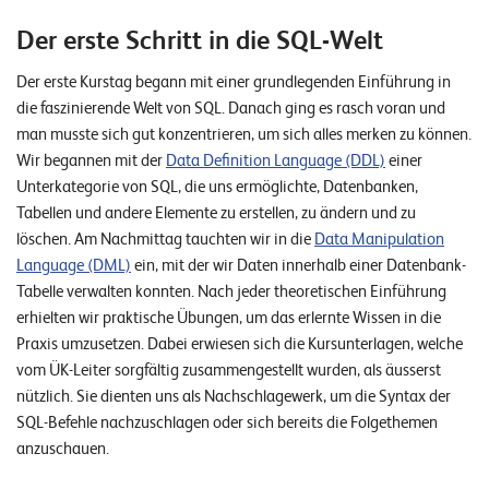
E
Der erste Schritt in die SQL-Welt
v
Der erste Kurstag begann mit einer grundlegenden Einführung in
e
die faszinierende Welt von SQL. Danach ging es rasch voran und
n
man musste sich gut konzentrieren, um sich alles merken zu können.
t
Wir begannen mit der
Data Definition Language (DDL)
einer
s
Unterkategorie von SQL, die uns ermöglichte, Datenbanken,
Tabellen und andere Elemente zu erstellen, zu ändern und zu
löschen. Am Nachmittag tauchten wir in die
Data Manipulation
S
Language (DML)
ein, mit der wir Daten innerhalb einer Datenbank-
U
P
Tabelle verwalten konnten. Nach jeder theoretischen Einführung
P
erhielten wir praktische Übungen, um das erlernte Wissen in die
O
R
Praxis umzusetzen. Dabei erwiesen sich die Kursunterlagen, welche
T
vom ÜK-Leiter sorgfältig zusammengestellt wurden, als äusserst
T
E
nützlich. Sie dienten uns als Nachschlagewerk, um die Syntax der
A
SQL-Befehle nachzuschlagen oder sich bereits die Folgethemen
M
V
anzuschauen.
I
E