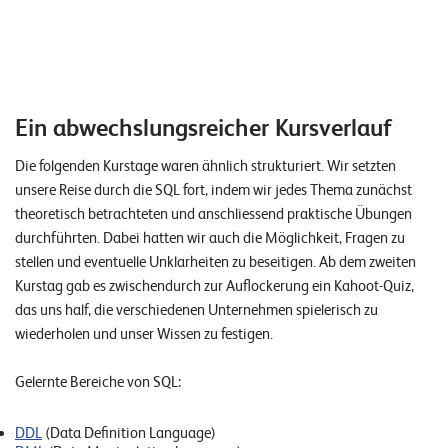
W
E
R
©
2
Ein abwechslungsreicher Kursverlauf
0
2
Die folgenden Kurstage waren ähnlich strukturiert. Wir setzten
2
unsere Reise durch die SQL fort, indem wir jedes Thema zunächst
L
theoretisch betrachteten und anschliessend praktische Übungen
e
durchführten. Dabei hatten wir auch die Möglichkeit, Fragen zu
u
stellen und eventuelle Unklarheiten zu beseitigen. Ab dem zweiten
c
Kurstag gab es zwischendurch zur Auflockerung ein Kahoot-Quiz,
h
das uns half, die verschiedenen Unternehmen spielerisch zu
t
wiederholen und unser Wissen zu festigen.
e
r
Gelernte Bereiche von SQL:
I
T
DDL
(Data Definition Language)
S