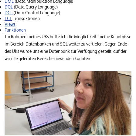
DML
(Data Manipulation Language)
o
DQL
(Data Query Language)
l
DCL
(Data Control Language)
TCL
Transaktionen
u
Views
t
Funktionen
i
Im Rahmen meines ÜKs hatte ich die Möglichkeit, meine Kenntnisse
o
im Bereich Datenbanken und SQL weiter zu vertiefen. Gegen Ende
n
des ÜKs wurde uns eine Datenbank zur Verfügung gestellt, auf der
s
wir alle gelernten Bereiche anwenden konnten.