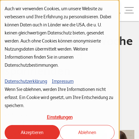
Zur Navigation
Zur Suche
Zum Inhalt
Menu
Auch wir verwenden Cookies, um unsere Website zu
verbessern und Ihre Erfahrung zu personalisieren. Dabei
können Daten auch in Länder wie die USA, die u. U.
S
keinen gleichwertigen Datenschutz bieten, gesendet
ÜK-Bericht: Eine Woche
werden. Auch ohne Cookies können anonymisierte
t
Nutzungsdaten übermittelt werden. Weitere
voller SQL und
a
Informationen finden Sie in unseren
r
Datenschutzbestimmungen.
spannenden
t
s
Herausforderungen
Datenschutzerklärung
Impressum
Wenn Sie ablehnen, werden Ihre Informationen nicht
e
erfasst. Ein Cookie wird gesetzt, um Ihre Entscheidung zu
i
Tags:
News
Aus- und Weiterbildung
speichern.
Valérie Lindegger
t
27. Juni 2023
Einstellungen
e
Akzeptieren
Ablehnen
P