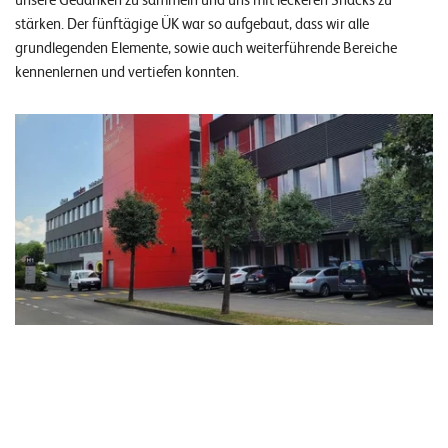
unsere Gedanken zu sammeln und uns mit leckeren Snacks zu
n
stärken. Der fünftägige ÜK war so aufgebaut, dass wir alle
grundlegenden Elemente, sowie auch weiterführende Bereiche
K
kennenlernen und vertiefen konnten.
a
r
r
i
e
r
e
N
e
w
s