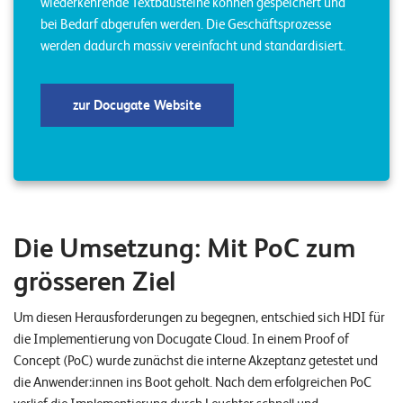
wiederkehrende Textbausteine können gespeichert und
E
bei Bedarf abgerufen werden. Die Geschäftsprozesse
v
werden dadurch massiv vereinfacht und standardisiert.
e
n
zur Docugate Website
t
s
S
U
P
Die Umsetzung: Mit PoC zum
P
O
grösseren Ziel
R
T
T
Um diesen Herausforderungen zu begegnen, entschied sich HDI für
E
A
die Implementierung von Docugate Cloud. In einem Proof of
M
Concept (PoC) wurde zunächst die interne Akzeptanz getestet und
V
I
die Anwender:innen ins Boot geholt. Nach dem erfolgreichen PoC
E