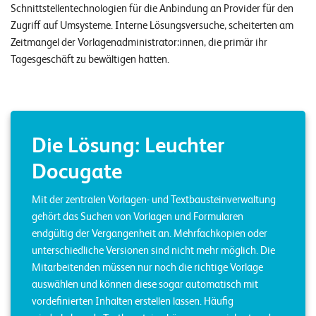
Schnittstellentechnologien für die Anbindung an Provider für den
n
Zugriff auf Umsysteme. Interne Lösungsversuche, scheiterten am
Zeitmangel der Vorlagenadministrator:innen, die primär ihr
K
Tagesgeschäft zu bewältigen hatten.
a
r
r
i
Die Lösung: Leuchter
e
Docugate
r
e
Mit der zentralen Vorlagen- und Textbausteinverwaltung
gehört das Suchen von Vorlagen und Formularen
N
endgültig der Vergangenheit an. Mehrfachkopien oder
e
unterschiedliche Versionen sind nicht mehr möglich. Die
Mitarbeitenden müssen nur noch die richtige Vorlage
w
auswählen und können diese sogar automatisch mit
s
vordefinierten Inhalten erstellen lassen. Häufig