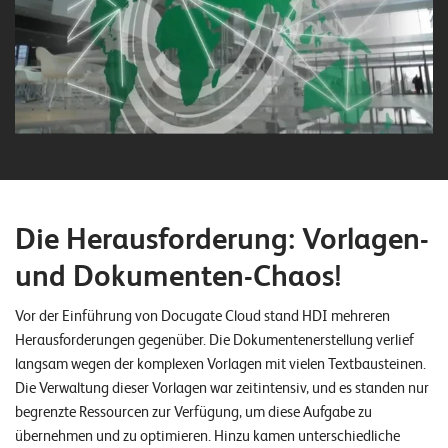
n
z
e
n
U
n
t
Die Herausforderung: Vorlagen-
e
und Dokumenten-Chaos!
r
n
Vor der Einführung von Docugate Cloud stand HDI mehreren
e
Herausforderungen gegenüber. Die Dokumentenerstellung verlief
langsam wegen der komplexen Vorlagen mit vielen Textbausteinen.
h
Die Verwaltung dieser Vorlagen war zeitintensiv, und es standen nur
m
begrenzte Ressourcen zur Verfügung, um diese Aufgabe zu
e
übernehmen und zu optimieren. Hinzu kamen unterschiedliche