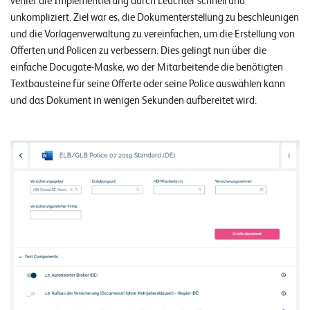
verlief die Implementierung durch Leuchter schnell und
W
E
unkompliziert. Ziel war es, die Dokumenterstellung zu beschleunigen
R
und die Vorlagenverwaltung zu vereinfachen, um die Erstellung von
Offerten und Policen zu verbessern. Dies gelingt nun über die
©
einfache Docugate-Maske, wo der Mitarbeitende die benötigten
2
Textbausteine für seine Offerte oder seine Police auswählen kann
0
und das Dokument in wenigen Sekunden aufbereitet wird.
2
2
L
e
u
c
h
t
e
r
I
T
S