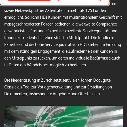
o
Auslandsniederlassungen, Tochter- und Schwestergesellschaften
sowie Netzwerkpartner Aktivitäten in mehr als 175 Ländern
r
ermöglicht. So kann HDI Kunden mit multinationalem Geschäft mit
t
massgeschneiderten Policen bedienen, die weltweite Compliance
f
gewährleisten. Profunde Expertise, exzellente Servicequalität und
Kundenzufriedenheit stehen stets im Mittelpunkt. Die fundierte
o
Expertise und die hohe Servicequalität von HDI stehen im Einklang
l
mit dem ständigen Engagement, die Zufriedenheit der Kunden in
i
den Mittelpunkt zu rücken, um deren individuelle Bedürfnisse auch
in Zeiten des Wandels bestmöglich zu bedienen.
o
R
Die Niederlassung in Zürich setzt seit vielen Jahren Docugate
e
Classic als Tool zur Vorlagenverwaltung und zur Erstellung von
Dokumenten, insbesondere Angebote und Offerten, ein.
f
e
r
e