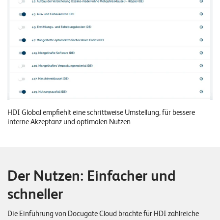
o
l
u
t
i
o
n
s
HDI Global empfiehlt eine schrittweise Umstellung, für bessere
interne Akzeptanz und optimalen Nutzen.
Der Nutzen: Einfacher und
schneller
Die Einführung von Docugate Cloud brachte für HDI zahlreiche