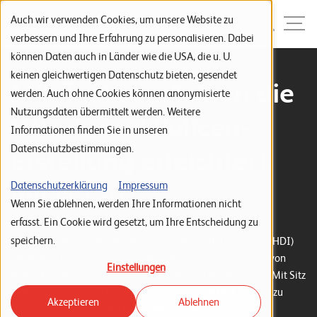
Zur Navigation
Zur Suche
Zum Inhalt
Menu
Auch wir verwenden Cookies, um unsere Website zu
verbessern und Ihre Erfahrung zu personalisieren. Dabei
können Daten auch in Länder wie die USA, die u. U.
S
keinen gleichwertigen Datenschutz bieten, gesendet
Mit Textbausteinen die
werden. Auch ohne Cookies können anonymisierte
t
Nutzungsdaten übermittelt werden. Weitere
Offert- und Policen-
a
Informationen finden Sie in unseren
r
Datenschutzbestimmungen.
Erstellung erleichtert
t
s
Datenschutzerklärung
Impressum
HDI Global SE
Wenn Sie ablehnen, werden Ihre Informationen nicht
e
erfasst. Ein Cookie wird gesetzt, um Ihre Entscheidung zu
i
speichern.
Als Corporate- & Specialty-Versicherer deckt HDI Global SE (HDI)
t
den Bedarf an massgeschneiderten Versicherungslösungen von
Einstellungen
e
Mittelständlern, grösseren Unternehmen und Konzernen ab. Mit Sitz
in Hannover und als Teil der Talanx-Gruppe hat HDI Zugang zu
Akzeptieren
Ablehnen
P
einem engmaschigen Netzwerk, welches über