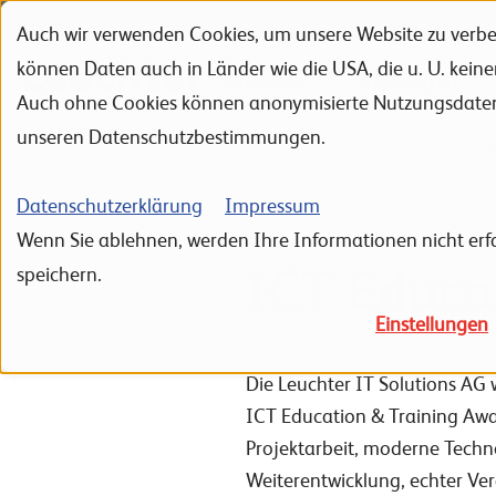
Auch wir verwenden Cookies, um unsere Website zu verbes
Zur Navigation
Zur Suche
Zum Inhalt
können Daten auch in Länder wie die USA, die u. U. kein
Portfolio
Referenzen
Auch ohne Cookies können anonymisierte Nutzungsdaten ü
unseren Datenschutzbestimmungen.
Home
Unternehmen
Zertifizierungen & Auszeichnungen
I
Datenschutzerklärung
Impressum
Wenn Sie ablehnen, werden Ihre Informationen nicht erfa
ICT Educa
speichern.
Einstellungen
Die Leuchter IT Solutions AG
ICT Education & Training Awa
Projektarbeit, moderne Techno
Weiterentwicklung, echter Ve