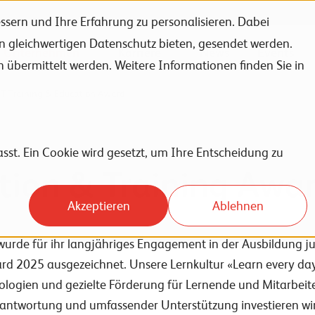
sern und Ihre Erfahrung zu personalisieren. Dabei
en gleichwertigen Datenschutz bieten, gesendet werden.
Unternehmen
Karriere
News
Events
bermittelt werden. Weitere Informationen finden Sie in
CT Training & Education Award
sst. Ein Cookie wird gesetzt, um Ihre Entscheidung zu
tion & Training Awa
Akzeptieren
Ablehnen
 wurde für ihr langjähriges Engagement in der Ausbildung 
rd 2025 ausgezeichnet. Unsere Lernkultur «Learn every da
logien und gezielte Förderung für Lernende und Mitarbeite
rantwortung und umfassender Unterstützung investieren wir 