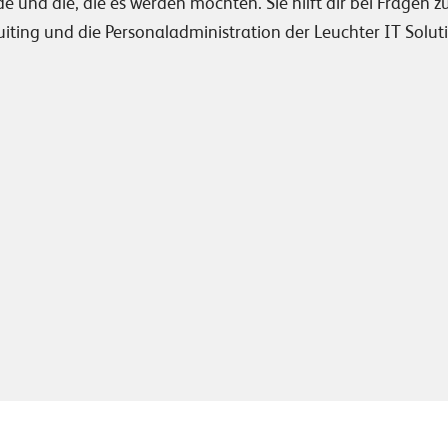
 und die, die es werden möchten. Sie hilft dir bei Fragen z
uiting und die Personaladministration der Leuchter IT Solut