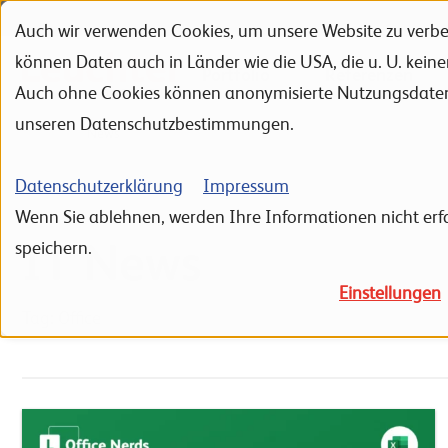
Auch wir verwenden Cookies, um unsere Website zu verbes
Zur Navigation
Zur Suche
Zum Inhalt
können Daten auch in Länder wie die USA, die u. U. kein
Portfolio
Referenzen
Auch ohne Cookies können anonymisierte Nutzungsdaten ü
unseren Datenschutzbestimmungen.
Home
News
Datenschutzerklärung
Impressum
Wenn Sie ablehnen, werden Ihre Informationen nicht erfa
IT News
speichern.
Einstellungen
Tag: Office