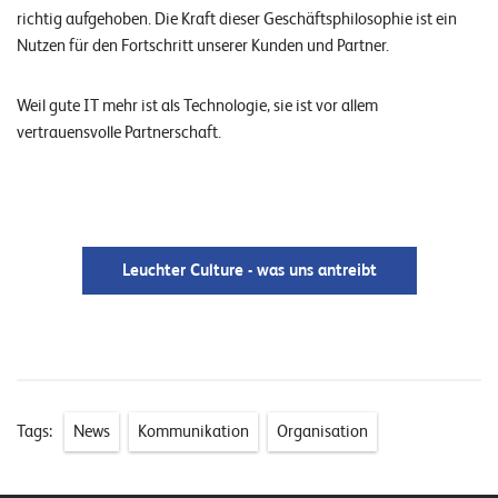
richtig aufgehoben. Die Kraft dieser Geschäftsphilosophie ist ein
o
Nutzen für den Fortschritt unserer Kunden und Partner.
l
u
t
Weil gute IT mehr ist als Technologie, sie ist vor allem
i
vertrauensvolle Partnerschaft.
o
n
s
Leuchter Culture - was uns antreibt
Tags:
News
Kommunikation
Organisation