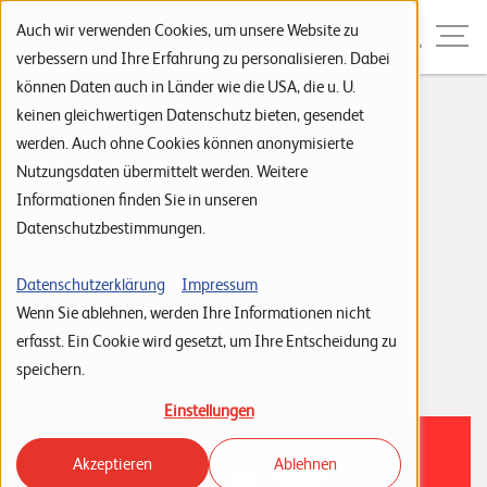
Zur Navigation
Zur Suche
Zum Inhalt
Menu
Auch wir verwenden Cookies, um unsere Website zu
verbessern und Ihre Erfahrung zu personalisieren. Dabei
können Daten auch in Länder wie die USA, die u. U.
S
keinen gleichwertigen Datenschutz bieten, gesendet
Werte leben und
werden. Auch ohne Cookies können anonymisierte
t
Nutzungsdaten übermittelt werden. Weitere
gemeinsam Erfolge
a
Informationen finden Sie in unseren
r
Datenschutzbestimmungen.
erreichen
t
s
Datenschutzerklärung
Impressum
Tags:
News
Kommunikation
Organisation
Wenn Sie ablehnen, werden Ihre Informationen nicht
e
Ralph Künzle
erfasst. Ein Cookie wird gesetzt, um Ihre Entscheidung zu
i
16. September 2025
speichern.
t
Einstellungen
e
Akzeptieren
Ablehnen
P