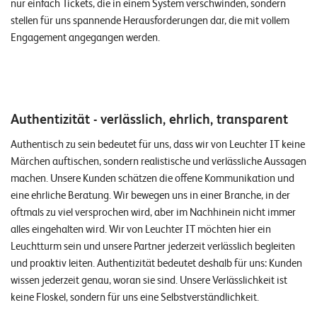
nur einfach Tickets, die in einem System verschwinden, sondern
E
stellen für uns spannende Herausforderungen dar, die mit vollem
v
Engagement angegangen werden.
e
n
t
Authentizität - verlässlich, ehrlich, transparent
s
Authentisch zu sein bedeutet für uns, dass wir von Leuchter IT keine
Märchen auftischen, sondern realistische und verlässliche Aussagen
S
U
machen. Unsere Kunden schätzen die offene Kommunikation und
P
eine ehrliche Beratung. Wir bewegen uns in einer Branche, in der
P
O
oftmals zu viel versprochen wird, aber im Nachhinein nicht immer
R
T
alles eingehalten wird. Wir von Leuchter IT möchten hier ein
T
Leuchtturm sein und unsere Partner jederzeit verlässlich begleiten
E
und proaktiv leiten. Authentizität bedeutet deshalb für uns: Kunden
A
M
wissen jederzeit genau, woran sie sind. Unsere Verlässlichkeit ist
V
I
keine Floskel, sondern für uns eine Selbstverständlichkeit.
E