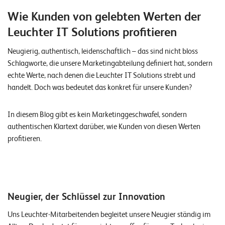
n
Wie Kunden von gelebten Werten der
z
Leuchter IT Solutions profitieren
e
Neugierig, authentisch, leidenschaftlich – das sind nicht bloss
n
Schlagworte, die unsere Marketingabteilung definiert hat, sondern
echte Werte, nach denen die Leuchter IT Solutions strebt und
U
handelt. Doch was bedeutet das konkret für unsere Kunden?
n
t
In diesem Blog gibt es kein Marketinggeschwafel, sondern
e
authentischen Klartext darüber, wie Kunden von diesen Werten
profitieren.
r
n
e
h
Neugier, der Schlüssel zur Innovation
m
Uns Leuchter-Mitarbeitenden begleitet unsere Neugier ständig im
e