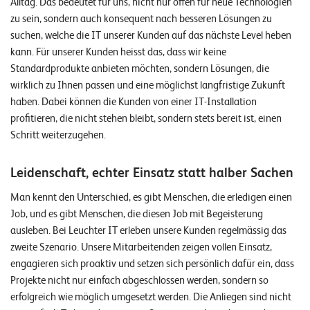
Alltag. Das bedeutet für uns, nicht nur offen für neue Technologien
n
zu sein, sondern auch konsequent nach besseren Lösungen zu
suchen, welche die IT unserer Kunden auf das nächste Level heben
K
kann. Für unserer Kunden heisst das, dass wir keine
a
Standardprodukte anbieten möchten, sondern Lösungen, die
r
wirklich zu Ihnen passen und eine möglichst langfristige Zukunft
haben. Dabei können die Kunden von einer IT-Installation
r
profitieren, die nicht stehen bleibt, sondern stets bereit ist, einen
i
Schritt weiterzugehen.
e
r
Leidenschaft, echter Einsatz statt halber Sachen
e
Man kennt den Unterschied, es gibt Menschen, die erledigen einen
Job, und es gibt Menschen, die diesen Job mit Begeisterung
N
ausleben. Bei Leuchter IT erleben unsere Kunden regelmässig das
e
zweite Szenario. Unsere Mitarbeitenden zeigen vollen Einsatz,
engagieren sich proaktiv und setzen sich persönlich dafür ein, dass
w
Projekte nicht nur einfach abgeschlossen werden, sondern so
s
erfolgreich wie möglich umgesetzt werden. Die Anliegen sind nicht