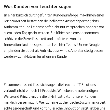
W
E
Was Kunden von Leuchter sagen
R
In einer kürzlich durchgeführten Kundenumfrage im Rahmen einer
©
Bachelorarbeit bestätigen die befragten Ansprechpartner, dass
2
Authentizität und Leidenschaft nicht nur versprochen, sondern vor
0
allem jeden Tag gelebt werden. Sie fühlen sich ernst genommen,
2
schätzen die Zuverlässigkeit und profitieren von der
2
Innovationskraft des gesamten Leuchter Teams. Unsere Neugier
L
empfinden sie dabei als Antrieb, dass wir als Anbieter stetig besser
e
werden – zum Nutzen für all unsere Kunden.
u
c
h
t
Zusammenfassend lässt sich sagen, die Leuchter IT Solutions
e
verkauft nicht einfach IT-Produkte. Wir leben die notwendigen
r
Werte und Prinzipien, die die IT-Infrastruktur unserer Kunden
I
merklich besser macht. Wer auf eine authentische Zusammenarbeit,
T
echte Leidenschaft und kontinuierliche Innovation setzt, ist bei uns
S