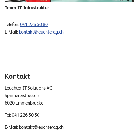
E
Team IT-Infrastruktur
v
e
Telefon:
041 226 50 80
E-Mail:
kontakt@leuchterag.ch
n
t
s
S
Kontakt
U
P
P
Leuchter IT Solutions AG
O
R
Spinnereistrasse 5
T
6020 Emmenbrücke
T
E
Tel:
041 226 50 50
A
M
V
E-Mail:
kontakt@leuchterag.ch
I
E