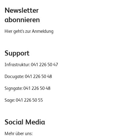
W
E
Newsletter
R
D
E
abonnieren
E
N
Hier geht's zur Anmeldung
©
2
0
Support
2
Infrastruktur:
041 226 50 47
2
L
Docugate:
041 226 50 48
e
u
Signgate:
041 226 50 48
c
Sage:
041 226 50 55
h
t
e
Social Media
r
I
Mehr über uns: