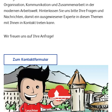
n
Organisation, Kommunikation und Zusammenarbeit in der
modernen Arbeitswelt. Hinterlassen Sie uns bitte Ihre Fragen und
K
Nachrichten, damit ein ausgewiesener Experte in diesen Themen
a
mit Ihnen in Kontakt treten kann.
r
Wir freuen uns auf Ihre Anfrage!
r
i
e
Zum Kontaktformular
r
e
N
e
w
s