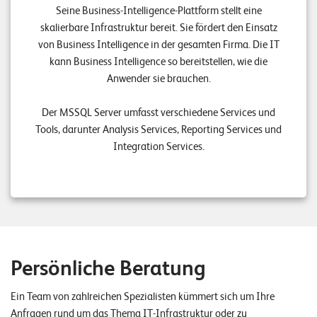
n
Seine Business-Intelligence-Plattform stellt eine
skalierbare Infrastruktur bereit. Sie fördert den Einsatz
z
von Business Intelligence in der gesamten Firma. Die IT
e
kann Business Intelligence so bereitstellen, wie die
n
Anwender sie brauchen.
U
Der MSSQL Server umfasst verschiedene Services und
n
Tools, darunter Analysis Services, Reporting Services und
Integration Services.
t
e
r
n
e
h
Persönliche Beratung
m
Ein Team von zahlreichen Spezialisten kümmert sich um Ihre
e
Anfragen rund um das Thema IT-Infrastruktur oder zu