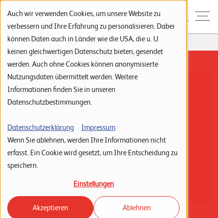
Zur Navigation
Zur Suche
Zum Inhalt
Menu
Auch wir verwenden Cookies, um unsere Website zu
verbessern und Ihre Erfahrung zu personalisieren. Dabei
können Daten auch in Länder wie die USA, die u. U.
Home
...
Microsoft SQL Server
S
keinen gleichwertigen Datenschutz bieten, gesendet
werden. Auch ohne Cookies können anonymisierte
t
Nutzungsdaten übermittelt werden. Weitere
a
Informationen finden Sie in unseren
r
Datenschutzbestimmungen.
t
s
Datenschutzerklärung
Impressum
Wenn Sie ablehnen, werden Ihre Informationen nicht
e
erfasst. Ein Cookie wird gesetzt, um Ihre Entscheidung zu
i
speichern.
t
Einstellungen
e
Akzeptieren
Ablehnen
P
Microsoft SQL Server