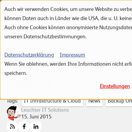
Auch wir verwenden Cookies, um unsere Website zu verbes
Zur Navigation
Zur Suche
Zum Inhalt
können Daten auch in Länder wie die USA, die u. U. kein
Portfolio
Referenzen
Auch ohne Cookies können anonymisierte Nutzungsdaten ü
unseren Datenschutzbestimmungen.
Datenschutzerklärung
Impressum
Etwas mehr als Bac
Wenn Sie ablehnen, werden Ihre Informationen nicht erfa
speichern.
Service
Einstellungen
Tags:
IT Infrastructure & Cloud
News
Backup Off
Leuchter IT Solutions
15. Juni 2015