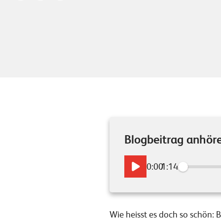
Blogbeitrag anhör
0:00
/
1:14
Wie heisst es doch so schön: 