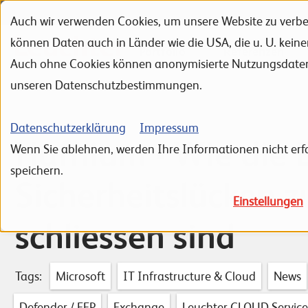
Auch wir verwenden Cookies, um unsere Website zu verbes
Zur Navigation
Zur Suche
Zum Inhalt
können Daten auch in Länder wie die USA, die u. U. kein
Portfolio
Referenzen
Auch ohne Cookies können anonymisierte Nutzungsdaten ü
unseren Datenschutzbestimmungen.
Datenschutzerklärung
Impressum
Hafnium - Wie die
Wenn Sie ablehnen, werden Ihre Informationen nicht erfa
speichern.
Sicherheitslücken z
Einstellungen
schliessen sind
Tags:
Microsoft
IT Infrastructure & Cloud
News
Defender / FEP
Exchange
Leuchter CLOUD Service