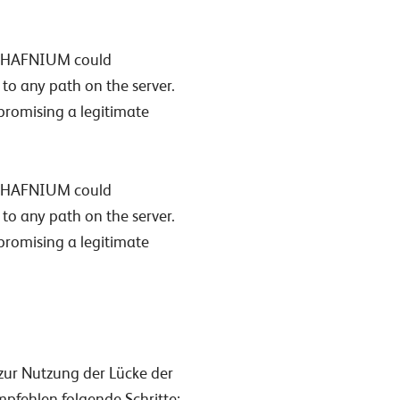
 If HAFNIUM could
 to any path on the server.
promising a legitimate
 If HAFNIUM could
 to any path on the server.
promising a legitimate
zur Nutzung der Lücke der
mpfehlen folgende Schritte: