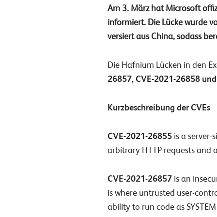
Am 3. März hat Microsoft off
informiert. Die Lücke wurde v
versiert aus China, sodass be
Die Hafnium Lücken in den Ex
26857, CVE-2021-26858 un
Kurzbeschreibung der CVEs
CVE-2021-26855
is a server-
arbitrary HTTP requests and a
CVE-2021-26857
is an insecu
is where untrusted user-contr
ability to run code as SYSTEM