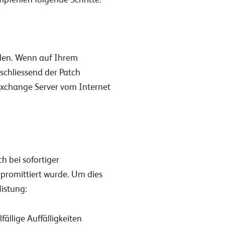
erden. Wenn auf Ihrem
nschliessend der Patch
r Exchange Server vom Internet
h bei sofortiger
mpromittiert wurde. Um dies
listung:
ällige Auffälligkeiten