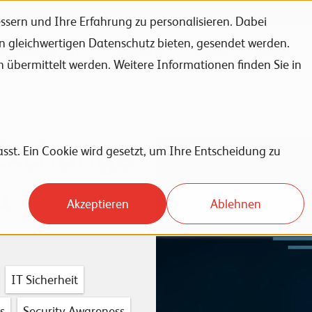
sern und Ihre Erfahrung zu personalisieren. Dabei
en gleichwertigen Datenschutz bieten, gesendet werden.
Unternehmen
Karriere
News
Events
bermittelt werden. Weitere Informationen finden Sie in
 Exchange
sst. Ein Cookie wird gesetzt, um Ihre Entscheidung zu
u
Akzeptieren
Ablehnen
IT Sicherheit
s
Security Awareness