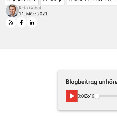
Reto Gobat
11. März 2021
Blogbeitrag anhör
0:00
/
6:46