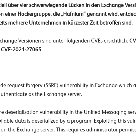
iziell über vier schwerwiegende Lücken in den Exchange Ve
on einer Hackergruppe, die „Hafnium“ genannt wird, entdec
reits mehrere Unternehmen in kürzester Zeit betroffen sind.
change Versionen sind unter folgenden CVEs ersichtlich:
CV
d CVE-2021-27065
.
side request forgery (SSRF) vulnerability in Exchange which 
uthenticate as the Exchange server.
re deserialization vulnerability in the Unified Messaging serv
ollable data is deserialized by a program. Exploiting this v
 on the Exchange server. This requires administrator permiss