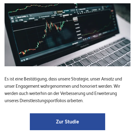
n
K
a
r
r
i
e
r
Es ist eine Bestätigung, dass unsere Strategie, unser Ansatz und
e
unser Engagement wahrgenommen und honoriert werden. Wir
werden auch weiterhin an der Verbesserung und Erweiterung
N
unseres Dienstleistungsportfolios arbeiten.
e
w
s