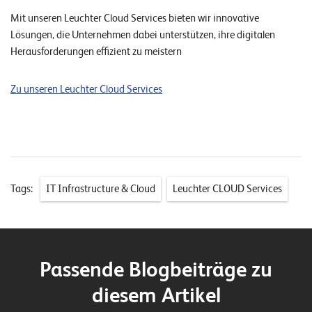
E
Mit unseren Leuchter Cloud Services bieten wir innovative
v
Lösungen, die Unternehmen dabei unterstützen, ihre digitalen
Herausforderungen effizient zu meistern
e
n
Zu unseren Leuchter Cloud Services
t
s
S
U
P
Tags:
IT Infrastructure & Cloud
Leuchter CLOUD Services
P
O
R
T
T
E
A
Passende Blogbeiträge zu
M
V
diesem Artikel
I
E