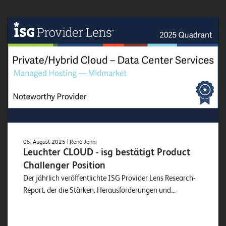
W
E
R
©
2
0
2
2
L
e
u
c
05. August 2025
| René Jenni
h
Leuchter CLOUD - isg bestätigt Product
t
Challenger Position
e
Der jährlich veröffentlichte ISG Provider Lens Research-
r
Report, der die Stärken, Herausforderungen und...
I
T
S