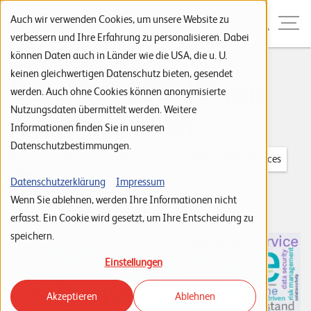
Zur Navigation
Zur Suche
Zum Inhalt
Menu
Auch wir verwenden Cookies, um unsere Website zu
verbessern und Ihre Erfahrung zu personalisieren. Dabei
können Daten auch in Länder wie die USA, die u. U.
S
keinen gleichwertigen Datenschutz bieten, gesendet
Leuchter CLOUD von
werden. Auch ohne Cookies können anonymisierte
t
Nutzungsdaten übermittelt werden. Weitere
ISG empfohlen
a
Informationen finden Sie in unseren
r
Datenschutzbestimmungen.
t
Tags:
IT Infrastructure & Cloud
Leuchter CLOUD Services
s
Dejan Pantic
Datenschutzerklärung
Impressum
14. Januar 2025
Wenn Sie ablehnen, werden Ihre Informationen nicht
e
erfasst. Ein Cookie wird gesetzt, um Ihre Entscheidung zu
i
speichern.
t
Einstellungen
e
Akzeptieren
Ablehnen
P