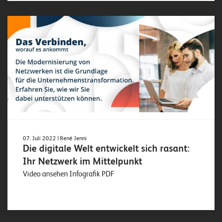
o
l
u
t
i
o
n
s
07. Juli 2022
| René Jenni
Die digitale Welt entwickelt sich rasant:
Ihr Netzwerk im Mittelpunkt
Video ansehen Infografik PDF