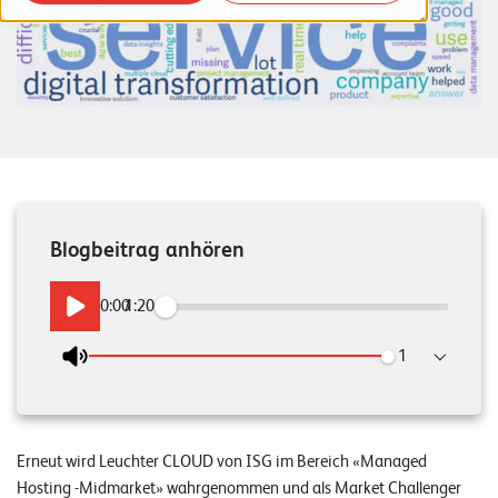
o
r
t
f
o
l
i
Blogbeitrag anhören
o
0:00
/
1:20
R
e
Wiedergabeges
f
e
r
Erneut wird Leuchter CLOUD von ISG im Bereich «Managed
e
Hosting -Midmarket» wahrgenommen und als Market Challenger