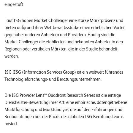
n
eingestuft.
z
Laut ISG haben Market Challenger eine starke Marktpräsenz und
e
bieten aufgrund ihrer Wettbewerbsstärke einen erheblichen Vorteil
n
gegenüber anderen Anbietern und Providern. Häufig sind die
Market Challenger die etablierten und bekannten Anbieter in den
U
Regionen oder vertikalen Märkten, die in der Studie behandelt
n
werden.
t
ISG (ISG (Information Services Group) ist ein weltweit führendes
e
Technologieforschungs- und Beratungsunternehmen.
r
n
Die ISG Provider Lens™ Quadrant Research Series ist die einzige
e
Dienstleister-Bewertung ihrer Art, eine empirische, datengetriebene
Marktforschung und Marktanalyse, die auf den Erfahrungen und
h
Beobachtungen aus der Praxis des globalen ISG-Beratungsteams
m
basiert.
e