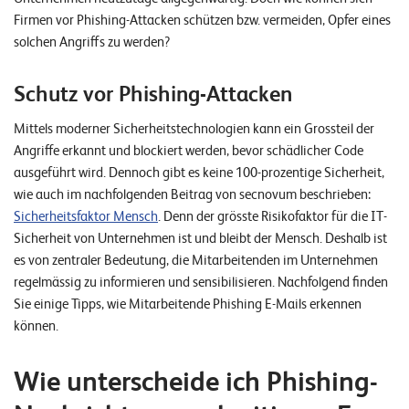
W
E
Firmen vor Phishing-Attacken schützen bzw. vermeiden, Opfer eines
R
solchen Angriffs zu werden?
©
Schutz vor Phishing-Attacken
2
0
Mittels moderner Sicherheitstechnologien kann ein Grossteil der
2
Angriffe erkannt und blockiert werden, bevor schädlicher Code
2
ausgeführt wird. Dennoch gibt es keine 100-prozentige Sicherheit,
L
wie auch im nachfolgenden Beitrag von secnovum beschrieben:
e
Sicherheitsfaktor Mensch
. Denn der grösste Risikofaktor für die IT-
u
Sicherheit von Unternehmen ist und bleibt der Mensch. Deshalb ist
c
es von zentraler Bedeutung, die Mitarbeitenden im Unternehmen
h
regelmässig zu informieren und sensibilisieren. Nachfolgend finden
t
Sie einige Tipps, wie Mitarbeitende Phishing E-Mails erkennen
e
können.
r
I
Wie unterscheide ich Phishing-
T
S