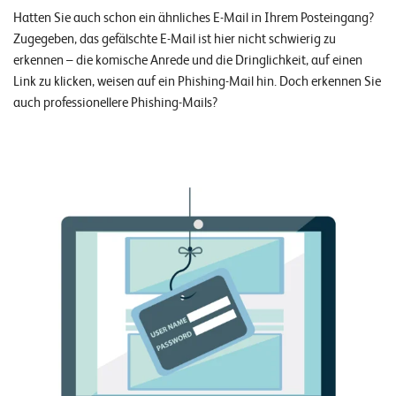
n
Hatten Sie auch schon ein ähnliches E-Mail in Ihrem Posteingang?
Zugegeben, das gefälschte E-Mail ist hier nicht schwierig zu
K
erkennen – die komische Anrede und die Dringlichkeit, auf einen
a
Link zu klicken, weisen auf ein Phishing-Mail hin. Doch erkennen Sie
auch professionellere Phishing-Mails?
r
r
i
e
r
e
N
e
w
s