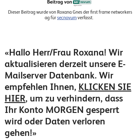
n
Dieser Beitrag wurde von Roxana Gnes der first frame networkers
z
ag für
secnovum
verfasst.
e
n
U
«Hallo Herr/Frau Roxana! Wir
n
aktualisieren derzeit unsere E-
t
Mailserver Datenbank. Wir
e
empfehlen Ihnen,
KLICKEN SIE
r
n
HIER
, um zu verhindern, dass
e
Ihr Konto MORGEN gesperrt
h
wird oder Daten verloren
m
gehen!»
e