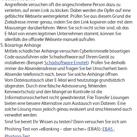
Angreifende versuchen oft die angeschriebene Person dazu zu
verleiten, auf einen Link zu klicken. Dabei werden die Opfer auf eine
gefälschte Webseite weitergeleitet. Prüfen Sie aus diesem Grund die
Zieladresse immer genau, indem Sie den Link kopieren oder mit dem
Mauszeiger darüberfahren. Wenn Sie sich nicht sicher sind, ob das
E-Mail von einem legitimen Unternehmen stammt, können Sie
allenfalls die offizielle Webseite manuell aufrufen.
Bösartige Anhänge
Mittels schädlicher Anhänge versuchen Cyberkriminelle bösartigen
Code auszuführen oder Schadsoftware auf Ihrem Gerät zu
installieren (Beispiel:
Schadsoftware Emotet
). Prüfen Sie deshalb
immer die Absenderadresse und fragen Sie bei Unsicherheit beim
Absender telefonisch nach, bevor Sie solche Anhänge öffnen.
Vom Dateiaustausch über E-Mail wird heutzutage grundsätzlich
abgeraten. Durch eine falsche Adressierung, fehlenden
Kennwortschutz und den Mangel an Kontrolle ist die
Informationssicherheit nicht gewährleistet. File Transfer Lösungen
bieten eine bessere Alternative zum Austausch von Dateien. Eine
solche Lösung muss jedoch genau evaluiert und anschliessend auch
verwaltet werden.
Sind Sie bereit Ihr Wissen zu testen? Dann versuchen Sie sich am
Phishing-Test von «eBanking – aber sicher» (EBAS):
EBAS -
Phishing-Test.