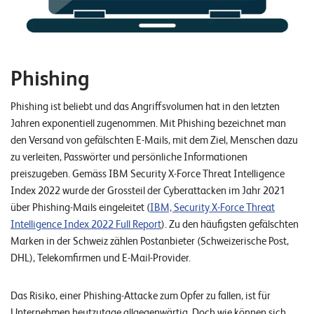
E
v
e
Phishing
n
t
Phishing ist beliebt und das Angriffsvolumen hat in den letzten
s
Jahren exponentiell zugenommen. Mit Phishing bezeichnet man
den Versand von gefälschten E-Mails, mit dem Ziel, Menschen dazu
zu verleiten, Passwörter und persönliche Informationen
S
U
preiszugeben. Gemäss IBM Security X-Force Threat Intelligence
P
Index 2022 wurde der Grossteil der Cyberattacken im Jahr 2021
P
O
über Phishing-Mails eingeleitet (
IBM, Security X-Force Threat
R
Intelligence Index 2022 Full Report
). Zu den häufigsten gefälschten
T
Marken in der Schweiz zählen Postanbieter (Schweizerische Post,
T
E
DHL), Telekomfirmen und E-Mail-Provider.
A
M
V
I
Das Risiko, einer Phishing-Attacke zum Opfer zu fallen, ist für
E
Unternehmen heutzutage allgegenwärtig. Doch wie können sich