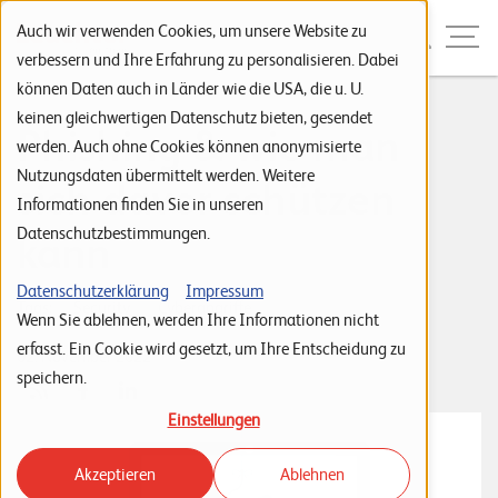
Zur Navigation
Zur Suche
Zum Inhalt
Menu
Auch wir verwenden Cookies, um unsere Website zu
verbessern und Ihre Erfahrung zu personalisieren. Dabei
können Daten auch in Länder wie die USA, die u. U.
S
keinen gleichwertigen Datenschutz bieten, gesendet
Phishing & wie man
werden. Auch ohne Cookies können anonymisierte
t
Nutzungsdaten übermittelt werden. Weitere
sich davor schützen
a
Informationen finden Sie in unseren
r
Datenschutzbestimmungen.
kann
t
s
Datenschutzerklärung
Impressum
Tags:
Security
Cyberangriffe
Wenn Sie ablehnen, werden Ihre Informationen nicht
e
Roxana Gnes
erfasst. Ein Cookie wird gesetzt, um Ihre Entscheidung zu
02. November 2022
i
speichern.
t
Einstellungen
e
Akzeptieren
Ablehnen
P