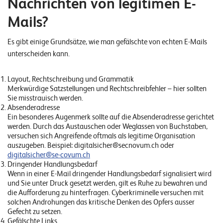
Nachrichten von legitimen E-
o
Mails?
l
u
Es gibt einige Grundsätze, wie man gefälschte von echten E-Mails
t
unterscheiden kann.
i
o
Layout, Rechtschreibung und Grammatik
n
Merkwürdige Satzstellungen und Rechtschreibfehler – hier sollten
s
Sie misstrauisch werden.
Absenderadresse
Ein besonderes Augenmerk sollte auf die Absenderadresse gerichtet
werden. Durch das Austauschen oder Weglassen von Buchstaben,
versuchen sich Angreifende oftmals als legitime Organisation
auszugeben. Beispiel: digitalsicher@secnovum.ch oder
digitalsicher@se-covum.ch
Dringender Handlungsbedarf
Wenn in einer E-Mail dringender Handlungsbedarf signalisiert wird
und Sie unter Druck gesetzt werden, gilt es Ruhe zu bewahren und
die Aufforderung zu hinterfragen. Cyberkriminelle versuchen mit
solchen Androhungen das kritische Denken des Opfers ausser
Gefecht zu setzen.
Gefälschte Links