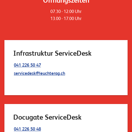
Öffnungszeiten
E
07.30 - 12.00 Uhr
v
13.00 - 17.00 Uhr
e
n
t
s
Infrastruktur ServiceDesk
041 226 50 47
S
U
servicedesk@leuchterag.ch
P
P
O
R
T
T
E
A
M
Docugate ServiceDesk
V
I
E
041 226 50 48