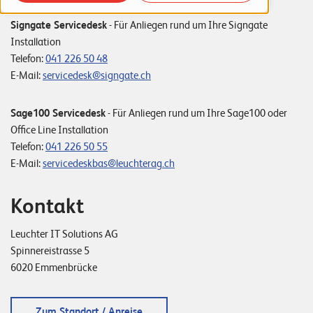
o
Signgate Servicedesk
- Für Anliegen rund um Ihre Signgate
r
Installation
t
Telefon:
041 226 50 48
f
E-Mail:
servicedesk@signgate.ch
o
Sage100 Servicedesk
- Für Anliegen rund um Ihre Sage100 oder
l
Office Line Installation
i
Telefon:
041 226 50 55
o
E-Mail:
servicedeskbas@leuchterag.ch
R
Kontakt
e
Leuchter IT Solutions AG
f
Spinnereistrasse 5
e
6020 Emmenbrücke
r
e
Zum Standort / Anreise