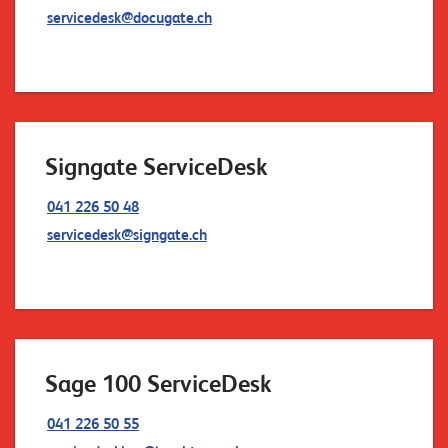
W
E
servicedesk@docugate.ch
R
D
E
E
N
©
2
Signgate ServiceDesk
0
2
041 226 50 48
2
servicedesk@signgate.ch
L
e
u
c
h
t
Sage 100 ServiceDesk
e
r
041 226 50 55
I