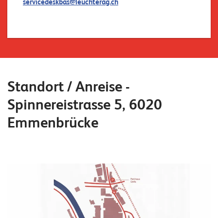
servicedeskbas@leuchterag.ch
T
S
o
l
u
t
i
Standort / Anreise -
o
n
Spinnereistrasse 5, 6020
s
Emmenbrücke