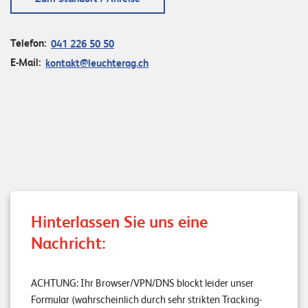
n
z
Telefon:
041 226 50 50
e
E-Mail:
kontakt@leuchterag.ch
n
U
n
t
e
r
n
Hinterlassen Sie uns eine
e
Nachricht:
h
m
ACHTUNG: Ihr Browser/VPN/DNS blockt leider unser
e
Formular (wahrscheinlich durch sehr strikten Tracking-