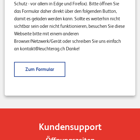
Schutz - vor allem in Edge und Firefox). Bitte öffnen Sie
n
das Formular daher direkt über den folgenden Button,
damit es geladen werden kann. Sollte es weiterhin nicht
K
sichtbar sein oder nicht funktionieren, besuchen Sie diese
a
Webseite bitte mit einem anderen
r
Browser/Netzwerk/Gerät oder schreiben Sie uns einfach
r
an kontakt@leuchterag.ch Danke!
i
e
Zum Formular
r
e
N
e
w
Kundensupport
s