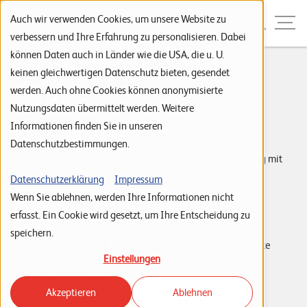
Zur Navigation
Zur Suche
Zum Inhalt
Menu
Auch wir verwenden Cookies, um unsere Website zu
verbessern und Ihre Erfahrung zu personalisieren. Dabei
können Daten auch in Länder wie die USA, die u. U.
S
keinen gleichwertigen Datenschutz bieten, gesendet
Support & Kontakt
werden. Auch ohne Cookies können anonymisierte
t
Nutzungsdaten übermittelt werden. Weitere
a
"Effizient und zielführend zum richtigen Ansprechpartner!"
Informationen finden Sie in unseren
r
Datenschutzbestimmungen.
t
Infrastruktur Servicedesk
- Für Anliegen im Zusammenhang mit
Ihrer IT-Infrastruktur
s
Datenschutzerklärung
Impressum
Telefon:
041 226 50 47
Wenn Sie ablehnen, werden Ihre Informationen nicht
e
E-Mail:
servicedesk@leuchterag.ch
erfasst. Ein Cookie wird gesetzt, um Ihre Entscheidung zu
i
speichern.
t
Docugate Servicedesk
- Für Anliegen rund um Ihre Docugate
Einstellungen
Installation
e
Telefon:
041 226 50 48
Akzeptieren
Ablehnen
P
E-Mail:
servicedesk@docugate.ch