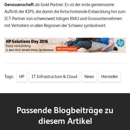
n
Genossenschaft
als Gold-Partner. Es ist der erste gemeinsame
Auftritt der KIPS, die damit die fortschreitende Entwicklung hin zum
K
ICT-Partner von schweizweit tätigen KMU und Grossunternehmen
mit Vertretern in allen Regionen der Schweiz symbolisiert.
a
r
r
i
e
r
Tags:
HP
IT Infrastructure & Cloud
News
Hersteller
e
N
e
Passende Blogbeiträge zu
w
diesem Artikel
s