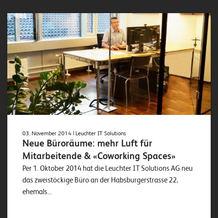
E
v
e
n
t
s
S
U
P
03. November 2014
| Leuchter IT Solutions
P
O
Neue Büroräume: mehr Luft für
R
Mitarbeitende & «Coworking Spaces»
T
T
Per 1. Oktober 2014 hat die Leuchter IT Solutions AG neu
E
das zweistöckige Büro an der Habsburgerstrasse 22,
A
M
ehemals...
V
I
E