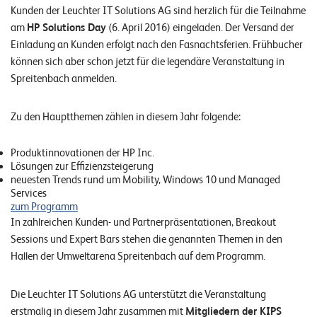
n
Kunden der Leuchter IT Solutions AG sind herzlich für die Teilnahme
am
HP Solutions Day
(6. April 2016) eingeladen. Der Versand der
z
Einladung an Kunden erfolgt nach den Fasnachtsferien. Frühbucher
e
können sich aber schon jetzt für die legendäre Veranstaltung in
n
Spreitenbach anmelden.
U
Zu den Hauptthemen zählen in diesem Jahr folgende:
n
t
Produktinnovationen der HP Inc.
Lösungen zur Effizienzsteigerung
e
neuesten Trends rund um Mobility, Windows 10 und Managed
Services
r
zum Programm
n
In zahlreichen Kunden- und Partnerpräsentationen, Breakout
Sessions und Expert Bars stehen die genannten Themen in den
e
Hallen der Umweltarena Spreitenbach auf dem Programm.
h
m
Die Leuchter IT Solutions AG unterstützt die Veranstaltung
e
erstmalig in diesem Jahr zusammen mit
Mitgliedern der KIPS