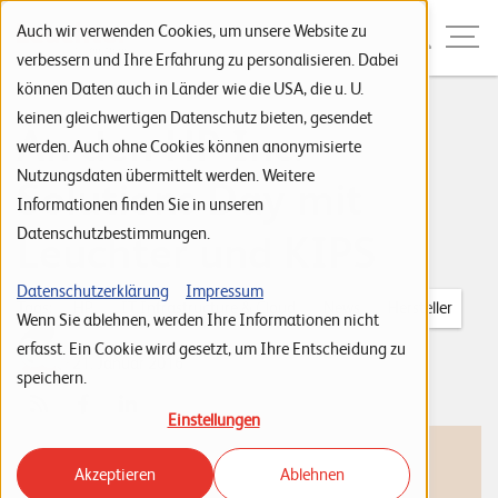
Zur Navigation
Zur Suche
Zum Inhalt
Menu
Auch wir verwenden Cookies, um unsere Website zu
verbessern und Ihre Erfahrung zu personalisieren. Dabei
können Daten auch in Länder wie die USA, die u. U.
S
keinen gleichwertigen Datenschutz bieten, gesendet
An den HP Inc.
werden. Auch ohne Cookies können anonymisierte
t
Nutzungsdaten übermittelt werden. Weitere
Solutions Day mit
a
Informationen finden Sie in unseren
r
Datenschutzbestimmungen.
Leuchter und KIPS
t
s
Datenschutzerklärung
Impressum
Tags:
HP
IT Infrastructure & Cloud
News
Hersteller
Wenn Sie ablehnen, werden Ihre Informationen nicht
e
Leuchter IT Solutions
erfasst. Ein Cookie wird gesetzt, um Ihre Entscheidung zu
i
21. Januar 2016
speichern.
t
Einstellungen
e
Akzeptieren
Ablehnen
P