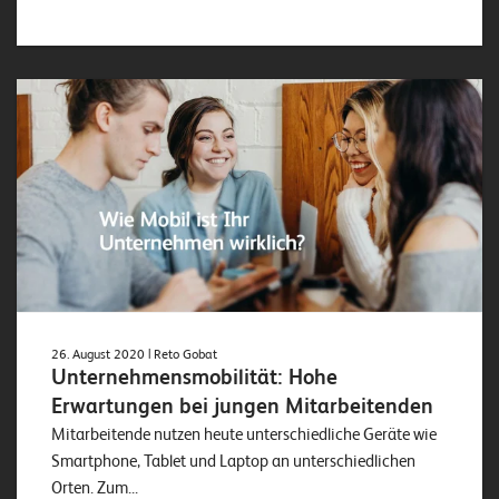
o
l
u
t
i
o
n
s
26. August 2020
| Reto Gobat
Unternehmensmobilität: Hohe
Erwartungen bei jungen Mitarbeitenden
Mitarbeitende nutzen heute unterschiedliche Geräte wie
Smartphone, Tablet und Laptop an unterschiedlichen
Orten. Zum...