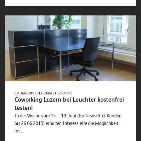
W
E
R
©
2
0
2
2
L
e
u
c
h
08. Juni 2015
| Leuchter IT Solutions
Coworking Luzern bei Leuchter kostenfrei
t
testen!
e
In der Woche vom 15. – 19. Juni (für Newsletter Kunden
r
bis 26.06.2015) erhalten Interessierte die Möglichkeit,
I
im...
T
S