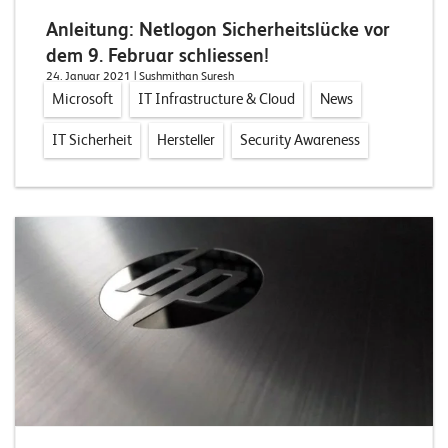
W
E
Anleitung: Netlogon Sicherheitslücke vor
R
D
E
dem 9. Februar schliessen!
E
N
24. Januar 2021
| Sushmithan Suresh
Microsoft
IT Infrastructure & Cloud
News
©
IT Sicherheit
Hersteller
Security Awareness
2
0
2
2
L
e
u
c
h
t
e
r
I