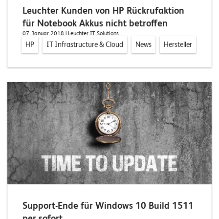
T
Leuchter Kunden von HP Rückrufaktion
S
für Notebook Akkus nicht betroffen
o
07. Januar 2018
| Leuchter IT Solutions
l
HP
IT Infrastructure & Cloud
News
Hersteller
u
t
i
o
n
s
Support-Ende für Windows 10 Build 1511
per sofort