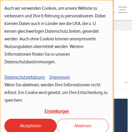
Zur Navigation
Zur Suche
Zum Inhalt
Menu
Auch wir verwenden Cookies, um unsere Website zu
verbessern und Ihre Erfahrung zu personalisieren. Dabei
können Daten auch in Länder wie die USA, die u. U.
Home
News
S
keinen gleichwertigen Datenschutz bieten, gesendet
werden. Auch ohne Cookies können anonymisierte
t
IT News
Nutzungsdaten übermittelt werden. Weitere
a
Informationen finden Sie in unseren
r
Datenschutzbestimmungen.
Tag: Hersteller
t
s
Datenschutzerklärung
Impressum
Alle Kategorien
Wenn Sie ablehnen, werden Ihre Informationen nicht
e
erfasst. Ein Cookie wird gesetzt, um Ihre Entscheidung zu
i
speichern.
t
Einstellungen
e
Akzeptieren
Ablehnen
P