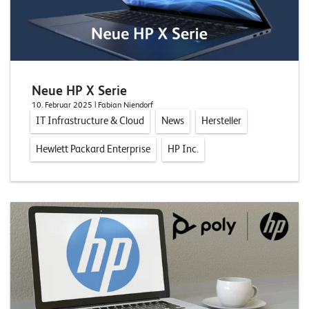
n
z
e
n
Neue HP X Serie
U
10. Februar 2025
| Fabian Niendorf
IT Infrastructure & Cloud
News
Hersteller
n
t
Hewlett Packard Enterprise
HP Inc.
e
r
n
e
h
m
e