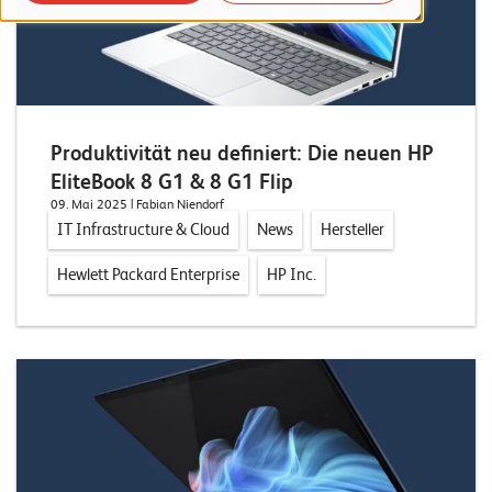
o
r
t
f
o
Produktivität neu definiert: Die neuen HP
EliteBook 8 G1 & 8 G1 Flip
l
09. Mai 2025
| Fabian Niendorf
i
IT Infrastructure & Cloud
News
Hersteller
o
Hewlett Packard Enterprise
HP Inc.
R
e
f
e
r
e