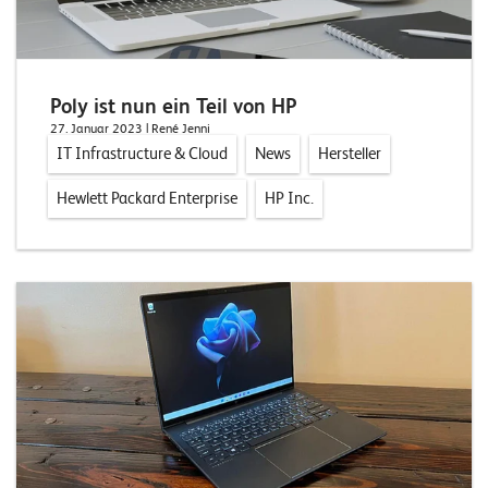
n
K
a
Poly ist nun ein Teil von HP
27. Januar 2023
| René Jenni
r
IT Infrastructure & Cloud
News
Hersteller
r
Hewlett Packard Enterprise
HP Inc.
i
e
r
e
N
e
w
s