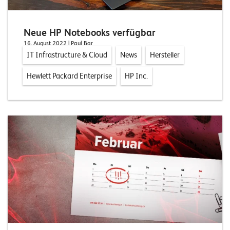
E
v
Neue HP Notebooks verfügbar
e
16. August 2022
| Paul Bar
IT Infrastructure & Cloud
News
n
Hersteller
t
Hewlett Packard Enterprise
HP Inc.
s
S
U
P
P
O
R
T
T
E
A
M
V
I
E