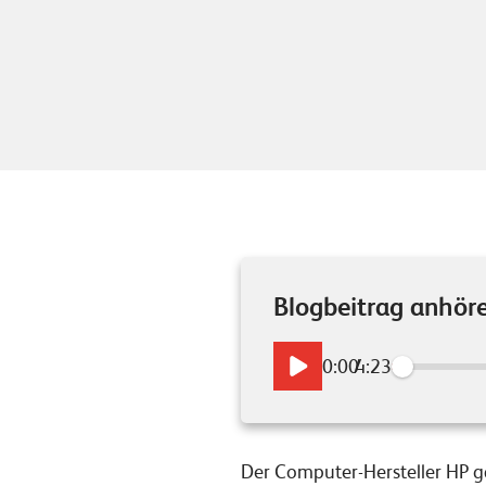
Blogbeitrag anhör
0:00
/
4:23
Der Computer-Hersteller HP 