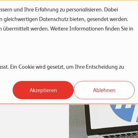
sern und Ihre Erfahrung zu personalisieren. Dabei
en gleichwertigen Datenschutz bieten, gesendet werden.
Unternehmen
Karriere
News
Events
bermittelt werden. Weitere Informationen finden Sie in
l von HP
sst. Ein Cookie wird gesetzt, um Ihre Entscheidung zu
Hewlett Packard Enterprise
Akzeptieren
Ablehnen