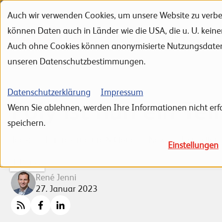
Auch wir verwenden Cookies, um unsere Website zu verbes
Zur Navigation
Zur Suche
Zum Inhalt
können Daten auch in Länder wie die USA, die u. U. kein
Portfolio
Referenzen
Auch ohne Cookies können anonymisierte Nutzungsdaten ü
unseren Datenschutzbestimmungen.
Datenschutzerklärung
Impressum
Poly ist nun ein Tei
Wenn Sie ablehnen, werden Ihre Informationen nicht erfa
speichern.
Tags:
IT Infrastructure & Cloud
News
Hersteller
Einstellungen
HP Inc.
René Jenni
27. Januar 2023