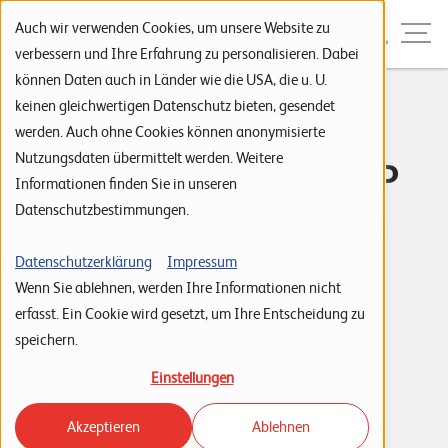
Zur Navigation
Zur Suche
Zum Inhalt
Menu
Auch wir verwenden Cookies, um unsere Website zu
verbessern und Ihre Erfahrung zu personalisieren. Dabei
können Daten auch in Länder wie die USA, die u. U.
S
keinen gleichwertigen Datenschutz bieten, gesendet
Kritische
werden. Auch ohne Cookies können anonymisierte
t
Nutzungsdaten übermittelt werden. Weitere
Sicherheitslücke in HP
a
Informationen finden Sie in unseren
r
Datenschutzbestimmungen.
iLO: umgehend durch
t
s
Firmware-Update
Datenschutzerklärung
Impressum
Wenn Sie ablehnen, werden Ihre Informationen nicht
e
beheben
erfasst. Ein Cookie wird gesetzt, um Ihre Entscheidung zu
i
speichern.
t
Tags:
HP
IT Infrastructure & Cloud
Hersteller
Einstellungen
e
Leuchter IT Solutions
03. September 2017
Akzeptieren
Ablehnen
P