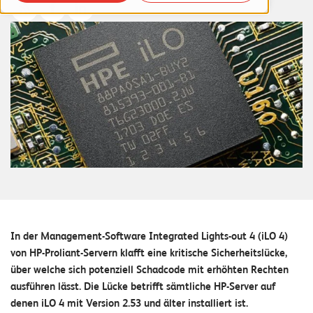
o
r
t
f
o
l
i
o
R
e
f
In der Management-Software Integrated Lights-out 4 (iLO 4)
von HP-Proliant-Servern klafft eine kritische Sicherheitslücke,
e
über welche sich potenziell Schadcode mit erhöhten Rechten
r
ausführen lässt. Die Lücke betrifft sämtliche HP-Server auf
e
denen iLO 4 mit Version 2.53 und älter installiert ist.