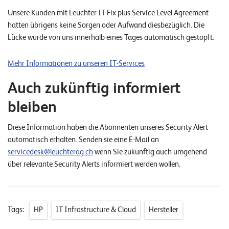
E
Unsere Kunden mit Leuchter IT Fix plus Service Level Agreement
v
hatten übrigens keine Sorgen oder Aufwand diesbezüglich. Die
Lücke wurde von uns innerhalb eines Tages automatisch gestopft.
e
n
Mehr Informationen zu unseren IT-Services
t
Auch zukünftig informiert
s
bleiben
S
U
Diese Information haben die Abonnenten unseres Security Alert
P
automatisch erhalten. Senden sie eine E-Mail an
P
O
servicedesk@leuchterag.ch
wenn Sie zukünftig auch umgehend
R
über relevante Security Alerts informiert werden wollen.
T
T
E
A
M
V
Tags:
HP
IT Infrastructure & Cloud
Hersteller
I
E