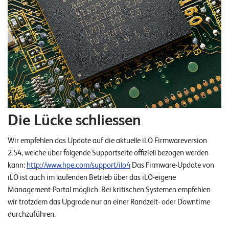
n
K
a
r
r
i
e
Die Lücke schliessen
r
Wir empfehlen das Update auf die aktuelle iLO Firmwareversion
e
2.54, welche über folgende Supportseite offiziell bezogen werden
kann:
http://www.hpe.com/support/ilo4
Das Firmware-Update von
N
iLO ist auch im laufenden Betrieb über das iLO-eigene
e
Management-Portal möglich. Bei kritischen Systemen empfehlen
w
wir trotzdem das Upgrade nur an einer Randzeit- oder Downtime
s
durchzuführen.