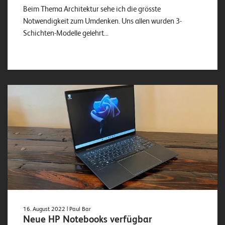
o
Beim Thema Architektur sehe ich die grösste
l
Notwendigkeit zum Umdenken. Uns allen wurden 3-
u
Schichten-Modelle gelehrt...
t
i
o
n
s
16. August 2022
| Paul Bar
Neue HP Notebooks verfügbar