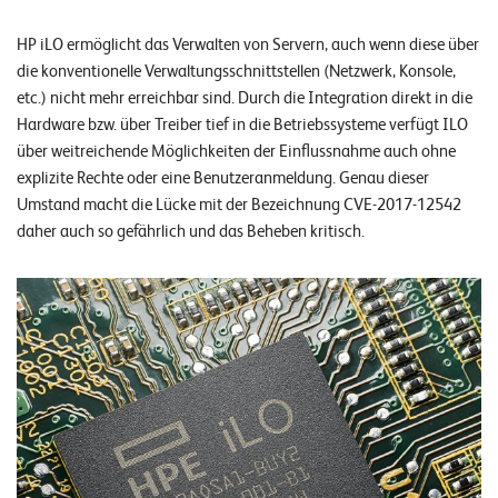
n
HP iLO ermöglicht das Verwalten von Servern, auch wenn diese über
z
die konventionelle Verwaltungsschnittstellen (Netzwerk, Konsole,
e
etc.) nicht mehr erreichbar sind. Durch die Integration direkt in die
n
Hardware bzw. über Treiber tief in die Betriebssysteme verfügt ILO
über weitreichende Möglichkeiten der Einflussnahme auch ohne
U
explizite Rechte oder eine Benutzeranmeldung. Genau dieser
n
Umstand macht die Lücke mit der Bezeichnung CVE-2017-12542
daher auch so gefährlich und das Beheben kritisch.
t
e
r
n
e
h
m
e