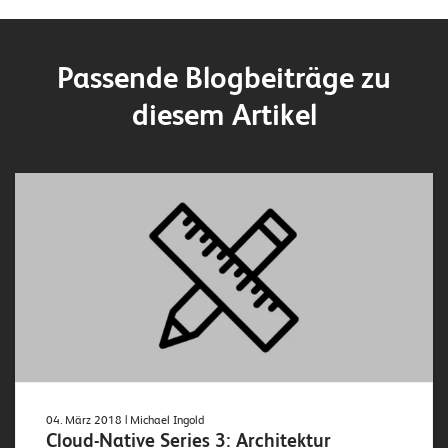
W
E
R
Passende Blogbeiträge zu
©
2
diesem Artikel
0
2
2
L
e
u
c
h
t
e
r
I
T
04. März 2018
| Michael Ingold
Cloud-Native Series 3: Architektur
S