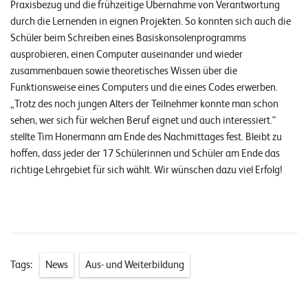
Praxisbezug und die frühzeitige Übernahme von Verantwortung
n
durch die Lernenden in eignen Projekten. So konnten sich auch die
Schüler beim Schreiben eines Basiskonsolenprogramms
K
ausprobieren, einen Computer auseinander und wieder
a
zusammenbauen sowie theoretisches Wissen über die
r
Funktionsweise eines Computers und die eines Codes erwerben.
„Trotz des noch jungen Alters der Teilnehmer konnte man schon
r
sehen, wer sich für welchen Beruf eignet und auch interessiert.“
i
stellte Tim Honermann am Ende des Nachmittages fest. Bleibt zu
e
hoffen, dass jeder der 17 Schülerinnen und Schüler am Ende das
r
richtige Lehrgebiet für sich wählt. Wir wünschen dazu viel Erfolg!
e
N
e
Tags:
News
Aus- und Weiterbildung
w
s