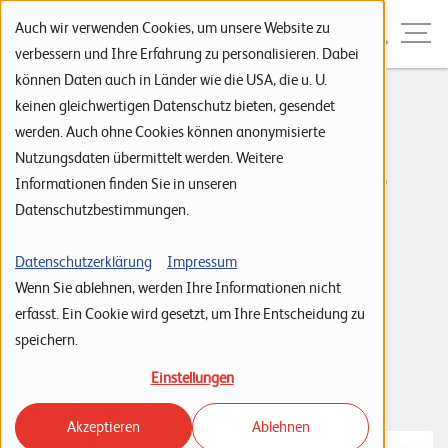
Zur Navigation
Zur Suche
Zum Inhalt
Menu
Auch wir verwenden Cookies, um unsere Website zu
verbessern und Ihre Erfahrung zu personalisieren. Dabei
können Daten auch in Länder wie die USA, die u. U.
S
keinen gleichwertigen Datenschutz bieten, gesendet
Zukunftstag -
werden. Auch ohne Cookies können anonymisierte
t
Nutzungsdaten übermittelt werden. Weitere
Angehende Lehrlinge
a
Informationen finden Sie in unseren
r
Datenschutzbestimmungen.
schnuppern bei
t
s
Leuchter
Datenschutzerklärung
Impressum
Wenn Sie ablehnen, werden Ihre Informationen nicht
e
erfasst. Ein Cookie wird gesetzt, um Ihre Entscheidung zu
i
Tags:
News
Aus- und Weiterbildung
speichern.
t
Leuchter IT Solutions
30. April 2015
Einstellungen
e
Akzeptieren
Ablehnen
P