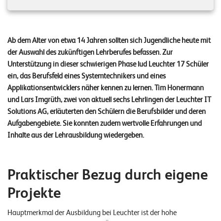
n
z
e
Ab dem Alter von etwa 14 Jahren sollten sich Jugendliche heute mit
der Auswahl des zukünftigen Lehrberufes befassen. Zur
n
Unterstützung in dieser schwierigen Phase lud Leuchter 17 Schüler
U
ein, das Berufsfeld eines Systemtechnikers und eines
Applikationsentwicklers näher kennen zu lernen. Tim Honermann
n
und Lars Imgrüth, zwei von aktuell sechs Lehrlingen der Leuchter IT
t
Solutions AG, erläuterten den Schülern die Berufsbilder und deren
e
Aufgabengebiete. Sie konnten zudem wertvolle Erfahrungen und
Inhalte aus der Lehrausbildung wiedergeben.
r
n
e
Praktischer Bezug durch eigene
h
Projekte
m
Hauptmerkmal der Ausbildung bei Leuchter ist der hohe
e