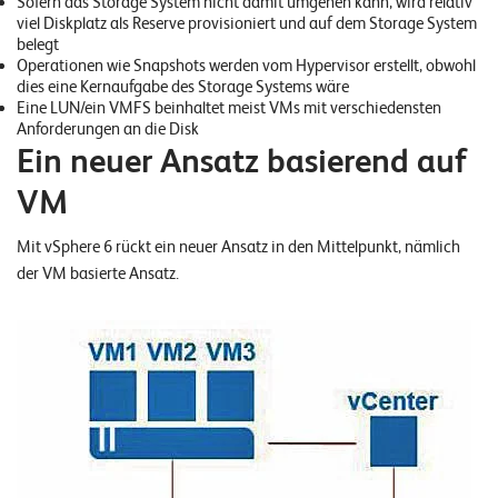
Sofern das Storage System nicht damit umgehen kann, wird relativ
E
viel Diskplatz als Reserve provisioniert und auf dem Storage System
belegt
v
Operationen wie Snapshots werden vom Hypervisor erstellt, obwohl
e
dies eine Kernaufgabe des Storage Systems wäre
Eine LUN/ein VMFS beinhaltet meist VMs mit verschiedensten
n
Anforderungen an die Disk
Ein neuer Ansatz basierend auf
t
s
VM
Mit vSphere 6 rückt ein neuer Ansatz in den Mittelpunkt, nämlich
S
der VM basierte Ansatz.
U
P
P
O
R
T
T
E
A
M
V
I
E