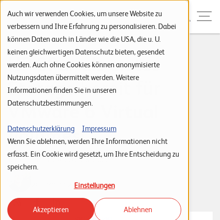
Zur Navigation
Zur Suche
Zum Inhalt
Menu
Auch wir verwenden Cookies, um unsere Website zu
verbessern und Ihre Erfahrung zu personalisieren. Dabei
können Daten auch in Länder wie die USA, die u. U.
S
keinen gleichwertigen Datenschutz bieten, gesendet
HP 3Par als erstes
werden. Auch ohne Cookies können anonymisierte
t
Nutzungsdaten übermittelt werden. Weitere
Storage bereit für
a
Informationen finden Sie in unseren
r
Datenschutzbestimmungen.
VMware 6 Virtual
t
s
Volumes!
Datenschutzerklärung
Impressum
Wenn Sie ablehnen, werden Ihre Informationen nicht
e
erfasst. Ein Cookie wird gesetzt, um Ihre Entscheidung zu
i
Tags:
IT Infrastructure & Cloud
speichern.
t
Daniel Heggli
26. Februar 2015
Einstellungen
e
Akzeptieren
Ablehnen
P