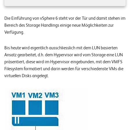
n
z
Die Einführung von vSphere 6 steht vor der Tür und damit stehen im
e
Bereich des Storage Handlings einige neue Möglichkeiten zur
n
Verfügung.
U
Bis heute wird eigentlich ausschliesslich mit dem LUN basierten
n
Ansatz gearbeitet, d.h. dem Hypervisor wird vom Storage eine LUN
präsentiert, diese wird im Hypervisor eingebunden, mit dem VMFS
t
Filesystem formatiert und darin werden für verschiedenste VMs die
e
virtuellen Disks angelegt.
r
n
e
h
m
e