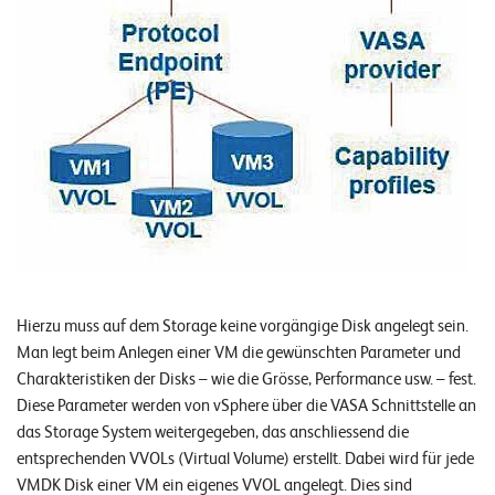
W
E
R
©
2
0
2
2
L
e
u
c
Hierzu muss auf dem Storage keine vorgängige Disk angelegt sein.
h
Man legt beim Anlegen einer VM die gewünschten Parameter und
t
Charakteristiken der Disks – wie die Grösse, Performance usw. – fest.
e
Diese Parameter werden von vSphere über die VASA Schnittstelle an
r
das Storage System weitergegeben, das anschliessend die
I
entsprechenden VVOLs (Virtual Volume) erstellt. Dabei wird für jede
T
VMDK Disk einer VM ein eigenes VVOL angelegt. Dies sind
S