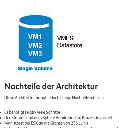
n
K
a
r
r
i
e
r
e
Nachteile der Architektur
N
Diese Architektur bringt jedoch einige Nachteile mit sich:
e
w
Es benötigt relativ viele Schritte
Der Storage und der vSphere Admin sind im Prozess involviert
s
Man stösst bei ESX an die Grenze von 256 LUNs