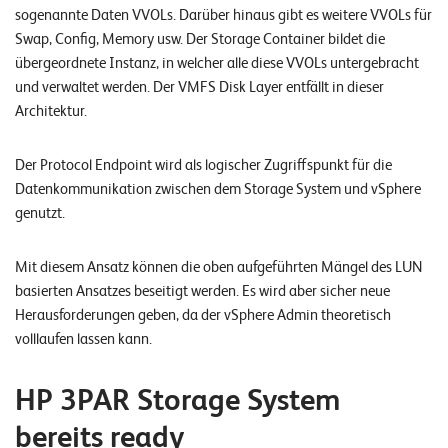
sogenannte Daten VVOLs. Darüber hinaus gibt es weitere VVOLs für
o
Swap, Config, Memory usw. Der Storage Container bildet die
l
übergeordnete Instanz, in welcher alle diese VVOLs untergebracht
u
und verwaltet werden. Der VMFS Disk Layer entfällt in dieser
t
Architektur.
i
o
n
Der Protocol Endpoint wird als logischer Zugriffspunkt für die
s
Datenkommunikation zwischen dem Storage System und vSphere
genutzt.
Mit diesem Ansatz können die oben aufgeführten Mängel des LUN
basierten Ansatzes beseitigt werden. Es wird aber sicher neue
Herausforderungen geben, da der vSphere Admin theoretisch
volllaufen lassen kann.
HP 3PAR Storage System
bereits ready