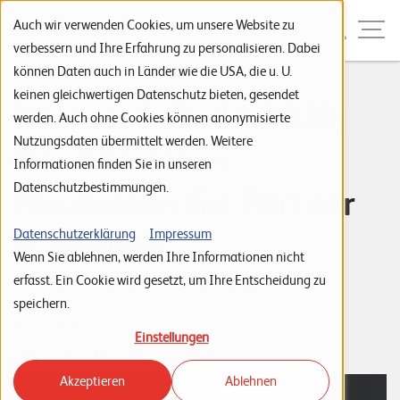
Zur Navigation
Zur Suche
Zum Inhalt
Menu
Auch wir verwenden Cookies, um unsere Website zu
verbessern und Ihre Erfahrung zu personalisieren. Dabei
können Daten auch in Länder wie die USA, die u. U.
S
keinen gleichwertigen Datenschutz bieten, gesendet
Microsoft Build 2020:
werden. Auch ohne Cookies können anonymisierte
t
Nutzungsdaten übermittelt werden. Weitere
Die 13 besten
a
Informationen finden Sie in unseren
r
Datenschutzbestimmungen.
Neuheiten für Partner
t
s
& Kunden
Datenschutzerklärung
Impressum
Wenn Sie ablehnen, werden Ihre Informationen nicht
e
erfasst. Ein Cookie wird gesetzt, um Ihre Entscheidung zu
i
Tags:
News
Software Engineering & Apps
speichern.
Team Software Engineering
t
26. Mai 2020
Einstellungen
e
Akzeptieren
Ablehnen
P