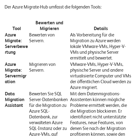
E
Der Azure Migrate-Hub umfasst die folgenden Tools:
v
Bewerten und
e
Tool
Migrieren
Details
n
Azure
Bewerten von
Als Vorbereitung für die
Migrate:
Servern.
Migration zu Azure werden
t
Serverbewe
lokale VMware-VMs, Hyper-V-
s
rtung
VMs und physische Server
ermittelt und bewertet.
Azure
Migrieren von
VMware-VMs, Hyper-V-VMs,
Migrate:
Servern.
physische Server und andere
S
U
Servermigr
virtualisierte Computer und VMs
P
ation
der öffentlichen Cloud werden zu
P
Azure migriert.
O
R
Data
Bewerten Sie SQL
Mit dem Datenmigrations-
T
Migration
Server-Datenbanken
Assistenten können mögliche
T
Assistant
für die Migration zu
Probleme ermittelt werden, die
E
Azure SQL-
die Migration blockieren.
Er
A
Datenbank, zur
identifiziert nicht unterstützte
M
verwalteten Azure
Features, neue Features, von
V
I
SQL-Instanz oder zu
denen Sie nach der Migration
E
Azure-VMs, auf
profitieren können, sowie den