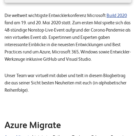
n
z
Die weltweit wichtigste Entwicklerkonferenz Microsoft
Build 2020
fand am 19. und 20. Mai 2020 statt. Zum ersten Mal spielte sich das
e
48-stündige Nonstop-Live-Event aufgrund der Corona-Pandemie als
n
rein virtuelles Event ab. Expertinnen und Experten gaben
interessante Einblicke in die neuesten Entwicklungen und Best
U
Practices rund um Azure, Microsoft 365, Windows sowie Entwickler-
n
Werkzeuge inklusive GitHub und Visual Studio.
t
e
Unser Team war virtuell mit dabei und teilt in diesem Blogbeitrag
die aus seiner Sicht besten Neuheiten mit euch (in alphabetischer
r
Reihenfolge).
n
e
h
m
Azure Migrate
e