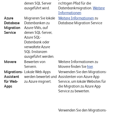
W
denen SQL Server
richtigen Pfad für die
E
R
ausgeführt wird.
Datenbankmigration.
Weitere
Informationen
Azure
Migrieren Sie lokale
Weitere Informationen
zu
©
Database
Datenbanken zu
Database Migration Service
2
Migration
Azure-VMs, auf
Service
denen SQL-Server,
0
Azure SQL-
2
Datenbank oder
2
verwaltete Azure
L
SQL-Instanzen
ausgeführt werden.
e
Movere
Bewerten von
Weitere Informationen zu
u
Servern.
Movere finden Sie
hier
.
c
Migrations-
Lokale Web-Apps
Verwenden Sie den Migrations-
h
Assistent
werden bewertet und
Assistenten von Azure App
t
für Web-
zu Azure migriert.
Service, um lokale Websites für
Apps
die Migration zu Azure App
e
Service zu bewerten.
r
I
T
Verwenden Sie den Migrations-
S