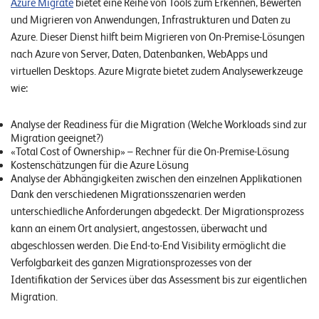
Azure Migrate
bietet eine Reihe von Tools zum Erkennen, Bewerten
n
und Migrieren von Anwendungen, Infrastrukturen und Daten zu
Azure. Dieser Dienst hilft beim Migrieren von On-Premise-Lösungen
K
nach Azure von Server, Daten, Datenbanken, WebApps und
a
virtuellen Desktops. Azure Migrate bietet zudem Analysewerkzeuge
r
wie:
r
Analyse der Readiness für die Migration (Welche Workloads sind zur
i
Migration geeignet?)
«Total Cost of Ownership» – Rechner für die On-Premise-Lösung
e
Kostenschätzungen für die Azure Lösung
r
Analyse der Abhängigkeiten zwischen den einzelnen Applikationen
Dank den verschiedenen Migrationsszenarien werden
e
unterschiedliche Anforderungen abgedeckt. Der Migrationsprozess
kann an einem Ort analysiert, angestossen, überwacht und
N
abgeschlossen werden. Die End-to-End Visibility ermöglicht die
e
Verfolgbarkeit des ganzen Migrationsprozesses von der
w
Identifikation der Services über das Assessment bis zur eigentlichen
s
Migration.