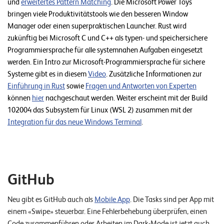
und
erweitertes Pattern Matching
.
Die Microsoft Power Toys
bringen viele Produktivitätstools wie den besseren Window
Manager oder einen superpraktischen Launcher. Rust wird
zukünftig bei Microsoft C und C++ als typen- und speichersichere
Programmiersprache für alle systemnahen Aufgaben eingesetzt
werden. Ein Intro zur Microsoft-Programmiersprache für sichere
Systeme gibt es in diesem
Video
. Zusätzliche Informationen zur
Einführung in Rust
sowie
Fragen und Antworten von Experten
können
hier
nachgeschaut werden. Weiter erscheint mit der Build
102004 das Subsystem für Linux (WSL 2) zusammen mit der
Integration für das neue Windows Terminal
.
GitHub
Neu gibt es GitHub auch als
Mobile App
. Die Tasks sind per App mit
einem «Swipe» steuerbar. Eine Fehlerbehebung überprüfen, einen
Code zusammenführen oder Arbeiten im Dark-Mode ist jetzt auch