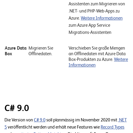
Assistenten zum Migrieren von
o
.NET- und PHP-Web-Apps zu
l
Azure.
Weitere Informationen
u
zum Azure App Service
t
Migrations-Assistenten
i
o
n
Azure Data
Migrieren Sie
Verschieben Sie große Mengen
Box
Offlinedaten.
an Offlinedaten mit Azure Data
s
Box-Produkten zu Azure.
Weitere
Informationen
C# 9.0
Die Version von
C# 9.0
soll planmässig im November 2020 mit
.NET
5
veröffentlicht werden und erhält neue Features wie
Record Types