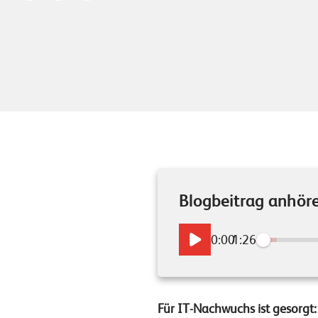
Blogbeitrag anhör
0:00
/
1:26
Für IT-Nachwuchs ist gesorgt