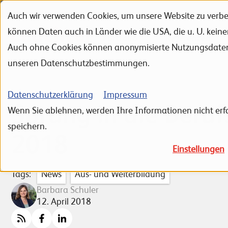
Auch wir verwenden Cookies, um unsere Website zu verbes
Zur Navigation
Zur Suche
Zum Inhalt
können Daten auch in Länder wie die USA, die u. U. kein
Portfolio
Referenzen
Auch ohne Cookies können anonymisierte Nutzungsdaten ü
unseren Datenschutzbestimmungen.
Datenschutzerklärung
Impressum
Sprung in die Beruf
Wenn Sie ablehnen, werden Ihre Informationen nicht erfa
speichern.
2018
Einstellungen
Tags:
News
Aus- und Weiterbildung
Barbara Schuler
12. April 2018