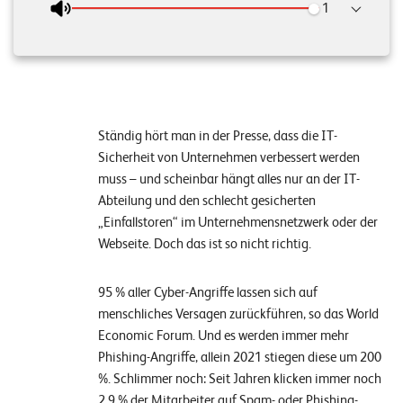
n
z
e
n
Ständig hört man in der Presse, dass die IT-
U
Sicherheit von Unternehmen verbessert werden
n
muss – und scheinbar hängt alles nur an der IT-
t
Abteilung und den schlecht gesicherten
e
„Einfallstoren“ im Unternehmensnetzwerk oder der
Webseite. Doch das ist so nicht richtig.
r
n
95 % aller Cyber-Angriffe lassen sich auf
e
menschliches Versagen zurückführen, so das World
h
Economic Forum. Und es werden immer mehr
Phishing-Angriffe, allein 2021 stiegen diese um 200
m
%. Schlimmer noch: Seit Jahren klicken immer noch
e
2,9 % der Mitarbeiter auf Spam- oder Phishing-