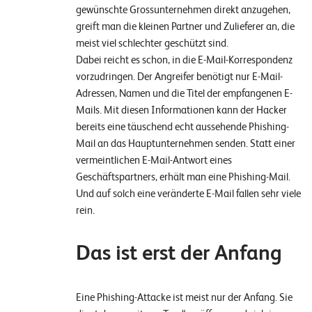
W
gewünschte Grossunternehmen direkt anzugehen,
E
R
greift man die kleinen Partner und Zulieferer an, die
meist viel schlechter geschützt sind.
©
Dabei reicht es schon, in die E-Mail-Korrespondenz
2
vorzudringen. Der Angreifer benötigt nur E-Mail-
0
Adressen, Namen und die Titel der empfangenen E-
2
Mails. Mit diesen Informationen kann der Hacker
2
bereits eine täuschend echt aussehende Phishing-
L
Mail an das Hauptunternehmen senden. Statt einer
e
vermeintlichen E-Mail-Antwort eines
u
Geschäftspartners, erhält man eine Phishing-Mail.
c
Und auf solch eine veränderte E-Mail fallen sehr viele
h
rein.
t
e
Das ist erst der Anfang
r
I
T
Eine Phishing-Attacke ist meist nur der Anfang. Sie
S