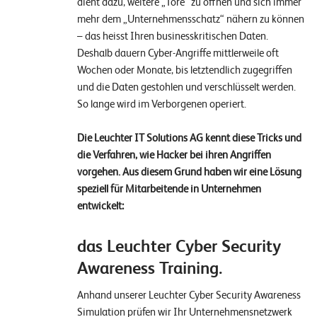
dient dazu, weitere „Tore“ zu öffnen und sich immer
o
mehr dem „Unternehmensschatz“ nähern zu können
l
– das heisst Ihren businesskritischen Daten.
u
Deshalb dauern Cyber-Angriffe mittlerweile oft
t
Wochen oder Monate, bis letztendlich zugegriffen
i
und die Daten gestohlen und verschlüsselt werden.
o
So lange wird im Verborgenen operiert.
n
s
Die Leuchter IT Solutions AG kennt diese Tricks und
die Verfahren, wie Hacker bei ihren Angriffen
vorgehen. Aus diesem Grund haben wir eine Lösung
speziell für Mitarbeitende in Unternehmen
entwickelt:
das Leuchter Cyber Security
Awareness Training.
Anhand unserer Leuchter Cyber Security Awareness
Simulation prüfen wir Ihr Unternehmensnetzwerk