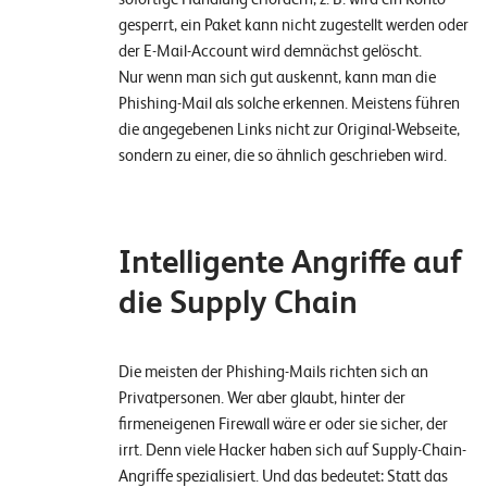
E
gesperrt, ein Paket kann nicht zugestellt werden oder
v
der E-Mail-Account wird demnächst gelöscht.
Nur wenn man sich gut auskennt, kann man die
e
Phishing-Mail als solche erkennen. Meistens führen
n
die angegebenen Links nicht zur Original-Webseite,
t
sondern zu einer, die so ähnlich geschrieben wird.
s
Intelligente Angriffe auf
S
U
P
die Supply Chain
P
O
R
T
Die meisten der Phishing-Mails richten sich an
T
E
Privatpersonen. Wer aber glaubt, hinter der
A
M
firmeneigenen Firewall wäre er oder sie sicher, der
V
irrt. Denn viele Hacker haben sich auf Supply-Chain-
I
E
Angriffe spezialisiert. Und das bedeutet: Statt das