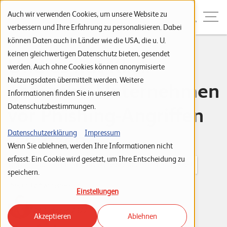
Zur Navigation
Zur Suche
Zum Inhalt
Menu
Auch wir verwenden Cookies, um unsere Website zu
verbessern und Ihre Erfahrung zu personalisieren. Dabei
können Daten auch in Länder wie die USA, die u. U.
S
keinen gleichwertigen Datenschutz bieten, gesendet
Und es hat Klick
werden. Auch ohne Cookies können anonymisierte
t
Nutzungsdaten übermittelt werden. Weitere
gemacht: Unternehmen
a
Informationen finden Sie in unseren
r
Datenschutzbestimmungen.
vor Phishing-Angriffen
t
s
schützen
Datenschutzerklärung
Impressum
Wenn Sie ablehnen, werden Ihre Informationen nicht
e
erfasst. Ein Cookie wird gesetzt, um Ihre Entscheidung zu
i
Tags:
Blog
IT Infrastructure & Cloud
IT Sicherheit
speichern.
t
Security Awareness
Einstellungen
e
Maria Hunger
28. Oktober 2022
Akzeptieren
Ablehnen
P