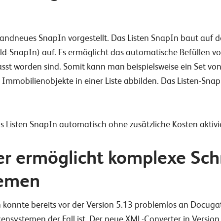
randneues SnapIn vorgestellt. Das Listen SnapIn baut auf d
ld-SnapIn) auf. Es ermöglicht das automatische Befüllen vo
fasst worden sind. Somit kann man beispielsweise ein Set v
 Immobilienobjekte in einer Liste abbilden. Das Listen-SnapI
as Listen SnapIn automatisch ohne zusätzliche Kosten aktivi
 ermöglicht komplexe Schni
temen
 konnte bereits vor der Version 5.13 problemlos an Docug
ensystemen der Fall ist. Der neue XML-Converter in Version