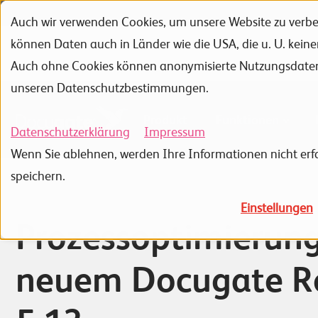
Auch wir verwenden Cookies, um unsere Website zu verbes
Zur Navigation
Zur Suche
Zum Inhalt
können Daten auch in Länder wie die USA, die u. U. kein
Portfolio
Referenzen
Auch ohne Cookies können anonymisierte Nutzungsdaten ü
unseren Datenschutzbestimmungen.
Produkt
Funktionen
Datenschutzerklärung
Impressum
Wenn Sie ablehnen, werden Ihre Informationen nicht erfa
speichern.
Einstellungen
Prozessoptimierun
neuem Docugate R