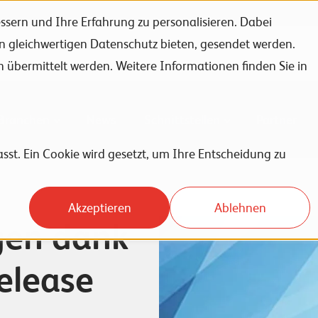
sern und Ihre Erfahrung zu personalisieren. Dabei
en gleichwertigen Datenschutz bieten, gesendet werden.
Unternehmen
Karriere
News
Events
bermittelt werden. Weitere Informationen finden Sie in
Branchen
News
Schnittstellen
Partner
sst. Ein Cookie wird gesetzt, um Ihre Entscheidung zu
Akzeptieren
Ablehnen
gen dank
elease