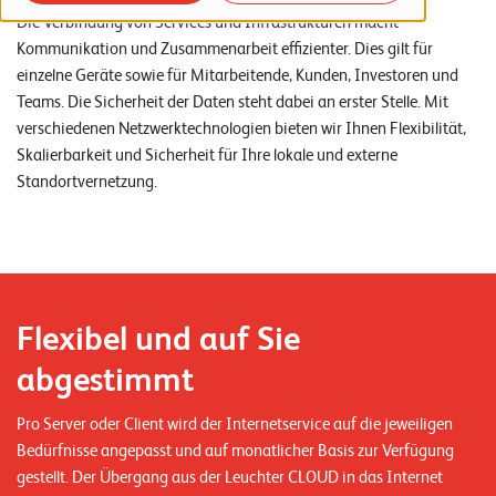
o
Die Verbindung von Services und Infrastrukturen macht
r
Kommunikation und Zusammenarbeit effizienter. Dies gilt für
einzelne Geräte sowie für Mitarbeitende, Kunden, Investoren und
t
Teams. Die Sicherheit der Daten steht dabei an erster Stelle. Mit
f
verschiedenen Netzwerktechnologien bieten wir Ihnen Flexibilität,
o
Skalierbarkeit und Sicherheit für Ihre lokale und externe
Standortvernetzung.
l
i
o
R
Flexibel und auf Sie
e
abgestimmt
f
e
Pro Server oder Client wird der Internetservice auf die jeweiligen
r
Bedürfnisse angepasst und auf monatlicher Basis zur Verfügung
e
gestellt. Der Übergang aus der Leuchter CLOUD in das Internet