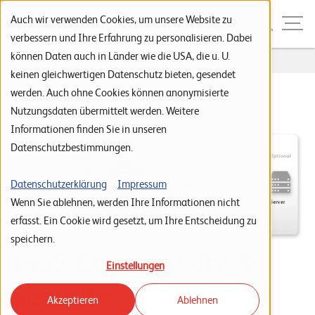
Zur Navigation
Zur Suche
Zum Inhalt
Menu
Auch wir verwenden Cookies, um unsere Website zu
verbessern und Ihre Erfahrung zu personalisieren. Dabei
können Daten auch in Länder wie die USA, die u. U.
Home
...
Iaas Connectivity & Security
S
keinen gleichwertigen Datenschutz bieten, gesendet
werden. Auch ohne Cookies können anonymisierte
t
Nutzungsdaten übermittelt werden. Weitere
a
Informationen finden Sie in unseren
r
Datenschutzbestimmungen.
t
s
Datenschutzerklärung
Impressum
Wenn Sie ablehnen, werden Ihre Informationen nicht
e
erfasst. Ein Cookie wird gesetzt, um Ihre Entscheidung zu
i
speichern.
t
IaaS Connectivity &
Einstellungen
e
Security
Akzeptieren
Ablehnen
P