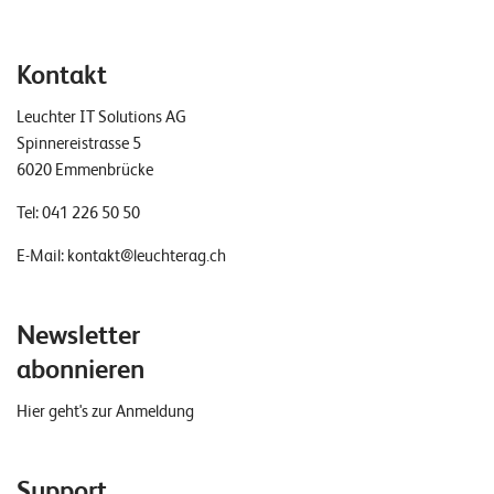
W
E
R
D
E
Kontakt
E
N
Leuchter IT Solutions AG
©
Spinnereistrasse 5
2
6020 Emmenbrücke
0
2
Tel:
041 226 50 50
2
E-Mail:
kontakt@leuchterag.ch
L
e
u
Newsletter
c
abonnieren
h
t
Hier geht's zur Anmeldung
e
r
I
Support