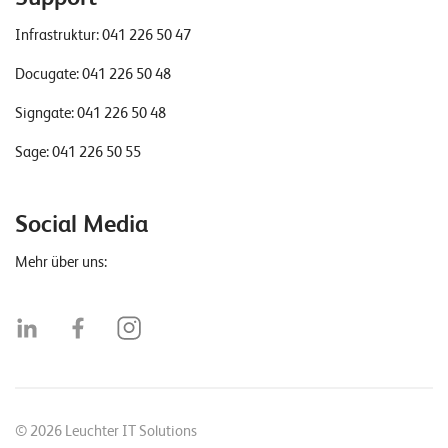
T
S
Infrastruktur:
041 226 50 47
o
Docugate:
041 226 50 48
l
u
Signgate:
041 226 50 48
t
i
Sage:
041 226 50 55
o
n
Social Media
s
Mehr über uns:
© 2026 Leuchter IT Solutions