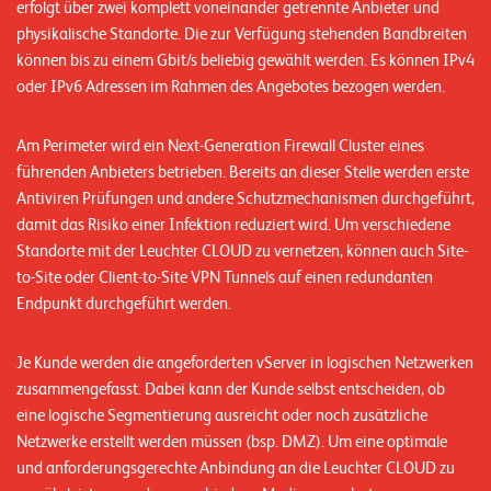
erfolgt über zwei komplett voneinander getrennte Anbieter und
n
physikalische Standorte. Die zur Verfügung stehenden Bandbreiten
z
können bis zu einem Gbit/s beliebig gewählt werden. Es können IPv4
e
oder IPv6 Adressen im Rahmen des Angebotes bezogen werden.
n
Am Perimeter wird ein Next-Generation Firewall Cluster eines
U
führenden Anbieters betrieben. Bereits an dieser Stelle werden erste
Antiviren Prüfungen und andere Schutzmechanismen durchgeführt,
n
damit das Risiko einer Infektion reduziert wird. Um verschiedene
t
Standorte mit der Leuchter CLOUD zu vernetzen, können auch Site-
e
to-Site oder Client-to-Site VPN Tunnels auf einen redundanten
r
Endpunkt durchgeführt werden.
n
Je Kunde werden die angeforderten vServer in logischen Netzwerken
e
zusammengefasst. Dabei kann der Kunde selbst entscheiden, ob
h
eine logische Segmentierung ausreicht oder noch zusätzliche
m
Netzwerke erstellt werden müssen (bsp. DMZ). Um eine optimale
und anforderungsgerechte Anbindung an die Leuchter CLOUD zu
e