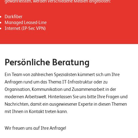
gewährleisten, werden verschiedene Medien angeboten:
n
Darkfiber
K
Managed Leased-Line
a
Internet (IP-Sec VPN)
r
r
i
Persönliche Beratung
e
Ein Team von zahlreichen Spezialisten kümmert sich um Ihre
r
Anfragen rund um das Thema IT-Infrastruktur oder zu
e
Organisation, Kommunikation und Zusammenarbeit in der
modernen Arbeitswelt. Hinterlassen Sie uns bitte Ihre Fragen und
N
Nachrichten, damit ein ausgewiesener Experte in diesen Themen
e
mit Ihnen in Kontakt treten kann.
w
Wir freuen uns auf Ihre Anfrage!
s