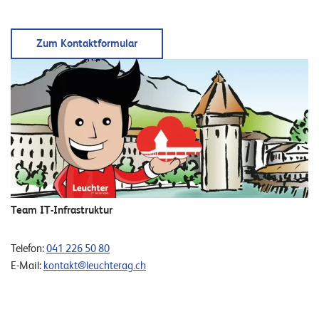
E
v
Zum Kontaktformular
e
n
t
s
S
U
P
P
O
Team IT-Infrastruktur
R
T
T
Telefon:
041 226 50 80
E
E-Mail:
kontakt@leuchterag.ch
A
M
V
I
E