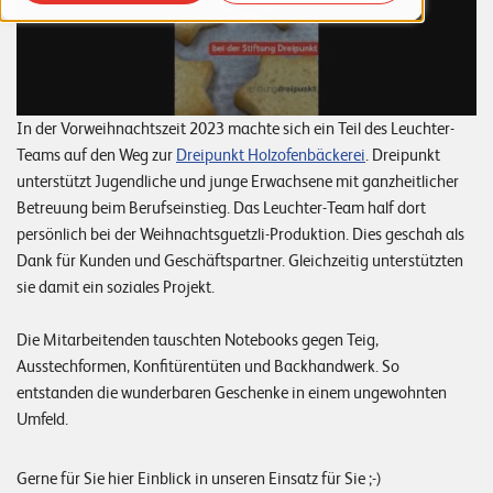
o
r
t
f
In der Vorweihnachtszeit 2023 machte sich ein Teil des Leuchter-
o
Teams auf den Weg zur
Dreipunkt Holzofenbäckerei
. Dreipunkt
unterstützt Jugendliche und junge Erwachsene mit ganzheitlicher
l
Betreuung beim Berufseinstieg. Das Leuchter-Team half dort
i
persönlich bei der Weihnachtsguetzli-Produktion. Dies geschah als
o
Dank für Kunden und Geschäftspartner. Gleichzeitig unterstützten
sie damit ein soziales Projekt.
R
e
Die Mitarbeitenden tauschten Notebooks gegen Teig,
Ausstechformen, Konfitürentüten und Backhandwerk. So
f
entstanden die wunderbaren Geschenke in einem ungewohnten
e
Umfeld.
r
e
Gerne für Sie hier Einblick in unseren Einsatz für Sie ;-)