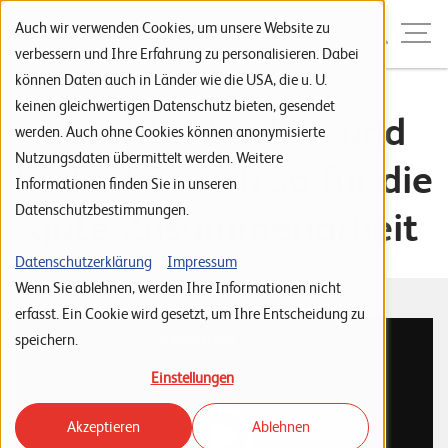
Zur Navigation
Zur Suche
Zum Inhalt
Menu
Auch wir verwenden Cookies, um unsere Website zu
verbessern und Ihre Erfahrung zu personalisieren. Dabei
können Daten auch in Länder wie die USA, die u. U.
S
keinen gleichwertigen Datenschutz bieten, gesendet
Leuchter backen und
werden. Auch ohne Cookies können anonymisierte
t
Nutzungsdaten übermittelt werden. Weitere
bedanken sich so für die
a
Informationen finden Sie in unseren
r
Datenschutzbestimmungen.
gute Zusammenarbeit
t
s
Datenschutzerklärung
Impressum
Wenn Sie ablehnen, werden Ihre Informationen nicht
e
erfasst. Ein Cookie wird gesetzt, um Ihre Entscheidung zu
i
speichern.
t
Einstellungen
e
Akzeptieren
Ablehnen
P