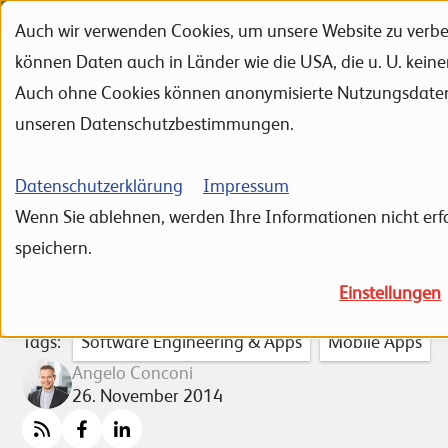
Auch wir verwenden Cookies, um unsere Website zu verbes
Zur Navigation
Zur Suche
Zum Inhalt
können Daten auch in Länder wie die USA, die u. U. kein
Portfolio
Referenzen
Auch ohne Cookies können anonymisierte Nutzungsdaten ü
unseren Datenschutzbestimmungen.
Datenschutzerklärung
Impressum
AntMe! - Spielend
Wenn Sie ablehnen, werden Ihre Informationen nicht erfa
speichern.
programmieren ler
Einstellungen
Tags:
Software Engineering & Apps
Mobile Apps
Angelo Conconi
26. November 2014