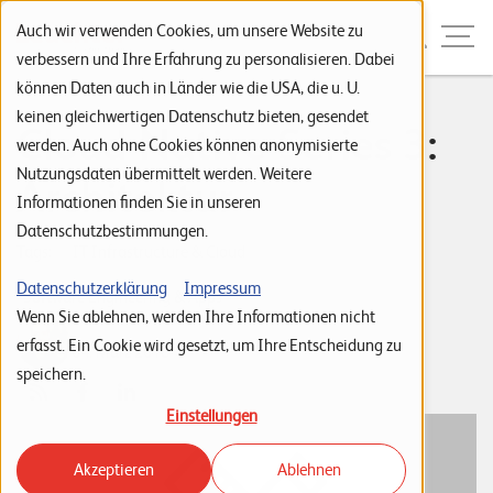
Zur Navigation
Zur Suche
Zum Inhalt
Menu
Auch wir verwenden Cookies, um unsere Website zu
verbessern und Ihre Erfahrung zu personalisieren. Dabei
können Daten auch in Länder wie die USA, die u. U.
S
keinen gleichwertigen Datenschutz bieten, gesendet
Cloud-Native Series 3:
werden. Auch ohne Cookies können anonymisierte
t
Nutzungsdaten übermittelt werden. Weitere
Architektur
a
Informationen finden Sie in unseren
r
Datenschutzbestimmungen.
t
Tags:
IT Infrastructure & Cloud
s
Datenschutzerklärung
Impressum
Software Engineering & Apps
Wenn Sie ablehnen, werden Ihre Informationen nicht
e
Michael Ingold
erfasst. Ein Cookie wird gesetzt, um Ihre Entscheidung zu
04. März 2018
i
speichern.
t
Einstellungen
e
Akzeptieren
Ablehnen
P