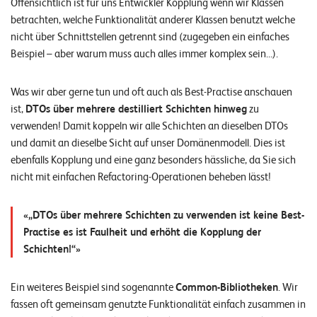
Offensichtlich ist für uns Entwickler Kopplung wenn wir Klassen
o
betrachten, welche Funktionalität anderer Klassen benutzt welche
l
nicht über Schnittstellen getrennt sind (zugegeben ein einfaches
u
Beispiel – aber warum muss auch alles immer komplex sein…).
t
i
Was wir aber gerne tun und oft auch als Best-Practise anschauen
o
ist,
DTOs über mehrere destilliert Schichten hinweg
zu
n
verwenden! Damit koppeln wir alle Schichten an dieselben DTOs
s
und damit an dieselbe Sicht auf unser Domänenmodell. Dies ist
ebenfalls Kopplung und eine ganz besonders hässliche, da Sie sich
nicht mit einfachen Refactoring-Operationen beheben lässt!
„DTOs über mehrere Schichten zu verwenden ist keine Best-
Practise es ist Faulheit und erhöht die Kopplung der
Schichten!“
Ein weiteres Beispiel sind sogenannte
Common-Bibliotheken
. Wir
fassen oft gemeinsam genutzte Funktionalität einfach zusammen in