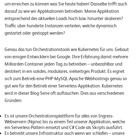
um erreichen zu können was Sie heute haben! Dasselbe trifft auch
E
darauf zu wie wir Applikationen betrieben. Meine Applikation
v
entsprechend des aktuellen Loads hoch bzw. hinunter skalieren?
e
Traffic über hunderte Instanzen verteilen, welche dynamisch
n
gestartet oder gestoppt werden?
t
Genau das tun Orchestrationstools wie Kubernetes für uns. Gebaut
s
von einigen Entwicklern bei Google. Ihre Erfahrung damit mehrere
Milliarden Container jeden Tag zu betreiben – unbezahlbar und
S
destiliert in ein solides, modulares, vielseitiges Produkt. Es eignet
U
sich zum Betrieb eine PHP-MySQL-Apache-Webhostings genau so
P
P
gut wie für den Betrieb einer Serverless-Applikation. Kubernetes
O
wird in dieser Blog-Serie oft auftauchen. Dies aus verschiedenen
R
T
Gründen:
T
E
A
Es ist unsere Orchestrationsplattform für alles von Ingress-
M
Webservern (Nginx) bis zu einem Teil unserer Applikation, welche
V
I
ein Serverless-Pattern einsetzt und C# Code als Skripts ausführt.
E
Es betreibt unsere Infrastruktur auch wenn wir schlafen – unsere