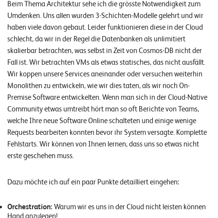
Beim Thema Architektur sehe ich die grösste Notwendigkeit zum
n
Umdenken. Uns allen wurden 3-Schichten-Modelle gelehrt und wir
z
haben viele davon gebaut. Leider funktionieren diese in der Cloud
e
schlecht, da wir in der Regel die Datenbanken als unlimitiert
skalierbar betrachten, was selbst in Zeit von Cosmos-DB nicht der
n
Fall ist. Wir betrachten VMs als etwas statisches, das nicht ausfällt.
Wir koppen unsere Services aneinander oder versuchen weiterhin
U
Monolithen zu entwickeln, wie wir dies taten, als wir noch On-
n
Premise Software entwickelten. Wenn man sich in der Cloud-Native
t
Community etwas umtreibt hört man so oft Berichte von Teams,
e
welche Ihre neue Software Online schalteten und einige wenige
Requests bearbeiten konnten bevor ihr System versagte. Komplette
r
Fehlstarts. Wir können von Ihnen lernen, dass uns so etwas nicht
n
erste geschehen muss.
e
h
Dazu möchte ich auf ein paar Punkte detailliert eingehen:
m
Orchestration:
Warum wir es uns in der Cloud nicht leisten können
e
Hand anzulegen!