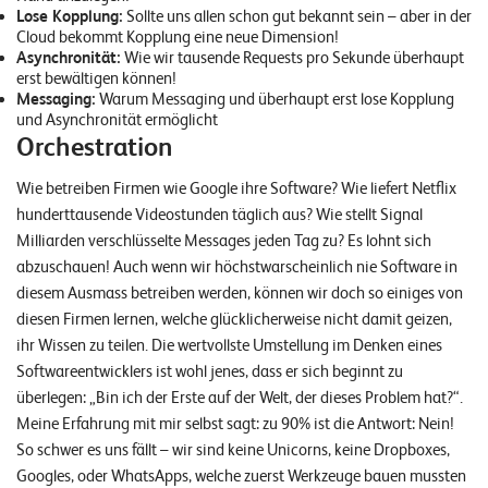
n
Lose Kopplung:
Sollte uns allen schon gut bekannt sein – aber in der
Cloud bekommt Kopplung eine neue Dimension!
Asynchronität:
Wie wir tausende Requests pro Sekunde überhaupt
K
erst bewältigen können!
Messaging:
Warum Messaging und überhaupt erst lose Kopplung
a
und Asynchronität ermöglicht
r
Orchestration
r
Wie betreiben Firmen wie Google ihre Software? Wie liefert Netflix
i
hunderttausende Videostunden täglich aus? Wie stellt Signal
e
Milliarden verschlüsselte Messages jeden Tag zu? Es lohnt sich
abzuschauen! Auch wenn wir höchstwarscheinlich nie Software in
r
diesem Ausmass betreiben werden, können wir doch so einiges von
e
diesen Firmen lernen, welche glücklicherweise nicht damit geizen,
ihr Wissen zu teilen. Die wertvollste Umstellung im Denken eines
N
Softwareentwicklers ist wohl jenes, dass er sich beginnt zu
e
überlegen: „Bin ich der Erste auf der Welt, der dieses Problem hat?“.
w
Meine Erfahrung mit mir selbst sagt: zu 90% ist die Antwort: Nein!
So schwer es uns fällt – wir sind keine Unicorns, keine Dropboxes,
s
Googles, oder WhatsApps, welche zuerst Werkzeuge bauen mussten