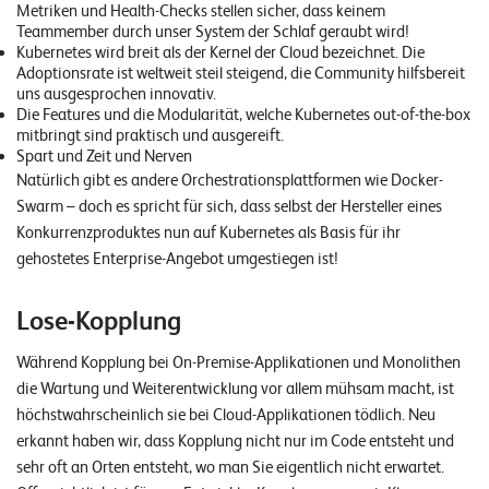
W
Metriken und Health-Checks stellen sicher, dass keinem
E
Teammember durch unser System der Schlaf geraubt wird!
R
Kubernetes wird breit als der Kernel der Cloud bezeichnet. Die
Adoptionsrate ist weltweit steil steigend, die Community hilfsbereit
©
uns ausgesprochen innovativ.
Die Features und die Modularität, welche Kubernetes out-of-the-box
2
mitbringt sind praktisch und ausgereift.
0
Spart und Zeit und Nerven
2
Natürlich gibt es andere Orchestrationsplattformen wie Docker-
2
Swarm – doch es spricht für sich, dass selbst der Hersteller eines
L
Konkurrenzproduktes nun auf Kubernetes als Basis für ihr
e
gehostetes Enterprise-Angebot umgestiegen ist!
u
c
Lose-Kopplung
h
t
Während Kopplung bei On-Premise-Applikationen und Monolithen
e
die Wartung und Weiterentwicklung vor allem mühsam macht, ist
r
höchstwahrscheinlich sie bei Cloud-Applikationen tödlich. Neu
I
erkannt haben wir, dass Kopplung nicht nur im Code entsteht und
T
sehr oft an Orten entsteht, wo man Sie eigentlich nicht erwartet.
S