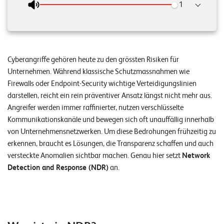
n
z
e
n
Cyberangriffe gehören heute zu den grössten Risiken für
Unternehmen. Während klassische Schutzmassnahmen wie
U
Firewalls oder Endpoint-Security wichtige Verteidigungslinien
n
darstellen, reicht ein rein präventiver Ansatz längst nicht mehr aus.
t
Angreifer werden immer raffinierter, nutzen verschlüsselte
Kommunikationskanäle und bewegen sich oft unauffällig innerhalb
e
von Unternehmensnetzwerken. Um diese Bedrohungen frühzeitig zu
r
erkennen, braucht es Lösungen, die Transparenz schaffen und auch
n
versteckte Anomalien sichtbar machen. Genau hier setzt
Network
Detection and Response (NDR)
an.
e
h
m
e