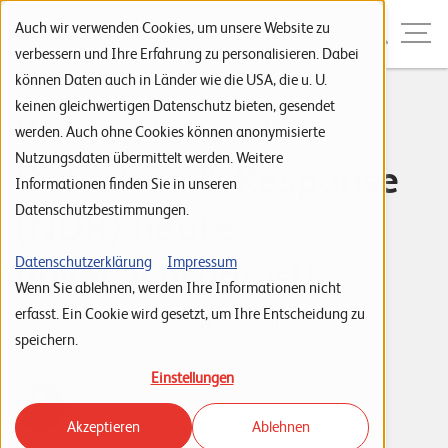
Zur Navigation
Zur Suche
Zum Inhalt
Menu
Auch wir verwenden Cookies, um unsere Website zu
verbessern und Ihre Erfahrung zu personalisieren. Dabei
können Daten auch in Länder wie die USA, die u. U.
S
keinen gleichwertigen Datenschutz bieten, gesendet
Wieso Network
werden. Auch ohne Cookies können anonymisierte
t
Nutzungsdaten übermittelt werden. Weitere
Detection & Response
a
Informationen finden Sie in unseren
r
Datenschutzbestimmungen.
(NDR) heute
t
s
unverzichtbar ist!
Datenschutzerklärung
Impressum
Wenn Sie ablehnen, werden Ihre Informationen nicht
e
erfasst. Ein Cookie wird gesetzt, um Ihre Entscheidung zu
i
Tags:
Security
News
IT Sicherheit
SOC
speichern.
t
Security Operations Center SOC
Einstellungen
e
Cedric Gebistorf
30. Oktober 2025
Akzeptieren
Ablehnen
P