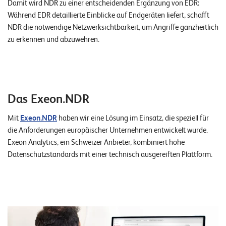
W
Damit wird NDR zu einer entscheidenden Ergänzung von EDR:
E
Während EDR detaillierte Einblicke auf Endgeräten liefert, schafft
R
NDR die notwendige Netzwerksichtbarkeit, um Angriffe ganzheitlich
zu erkennen und abzuwehren.
©
2
0
2
2
Das Exeon.NDR
L
e
Mit
Exeon.NDR
haben wir eine Lösung im Einsatz, die speziell für
u
die Anforderungen europäischer Unternehmen entwickelt wurde.
c
Exeon Analytics, ein Schweizer Anbieter, kombiniert hohe
h
Datenschutzstandards mit einer technisch ausgereiften Plattform.
t
e
r
I
T
S