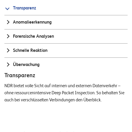
E
Transparenz
v
Anomalieerkennung
e
n
Forensische Analysen
t
s
Schnelle Reaktion
Überwachung
S
U
Transparenz
P
P
NDR bietet volle Sicht auf internen und externen Datenverkehr –
O
R
ohne ressourcenintensive Deep Packet Inspection. So behalten Sie
T
auch bei verschlüsselten Verbindungen den Überblick.
T
E
A
M
V
I
E