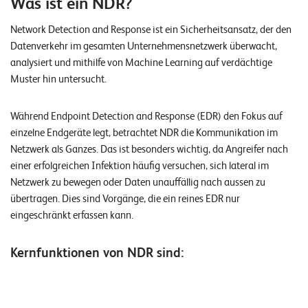
Was ist ein NDR?
n
Network Detection and Response ist ein Sicherheitsansatz, der den
K
Datenverkehr im gesamten Unternehmensnetzwerk überwacht,
analysiert und mithilfe von Machine Learning auf verdächtige
a
Muster hin untersucht.
r
r
Während Endpoint Detection and Response (EDR) den Fokus auf
i
einzelne Endgeräte legt, betrachtet NDR die Kommunikation im
e
Netzwerk als Ganzes. Das ist besonders wichtig, da Angreifer nach
einer erfolgreichen Infektion häufig versuchen, sich lateral im
r
Netzwerk zu bewegen oder Daten unauffällig nach aussen zu
e
übertragen. Dies sind Vorgänge, die ein reines EDR nur
eingeschränkt erfassen kann.
N
e
Kernfunktionen von NDR sind:
w
s