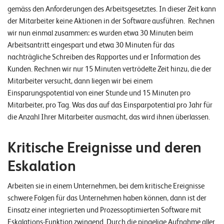
o
gemäss den Anforderungen des Arbeitsgesetztes. In dieser Zeit kann
l
der Mitarbeiter keine Aktionen in der Software ausführen. Rechnen
u
wir nun einmal zusammen: es wurden etwa 30 Minuten beim
t
Arbeitsantritt eingespart und etwa 30 Minuten für das
i
nachträgliche Schreiben des Rapportes und er Information des
o
Kunden. Rechnen wir nur 15 Minuten vertrödelte Zeit hinzu, die der
n
Mitarbeiter versucht, dann liegen wir bei einem
s
Einsparungspotential von einer Stunde und 15 Minuten pro
Mitarbeiter, pro Tag. Was das auf das Einsparpotential pro Jahr für
die Anzahl Ihrer Mitarbeiter ausmacht, das wird ihnen überlassen.
Kritische Ereignisse und deren
Eskalation
Arbeiten sie in einem Unternehmen, bei dem kritische Ereignisse
schwere Folgen für das Unternehmen haben können, dann ist der
Einsatz einer integrierten und Prozessoptimierten Software mit
Eskalations-Funktion zwingend. Durch die pingelige Aufnahme aller