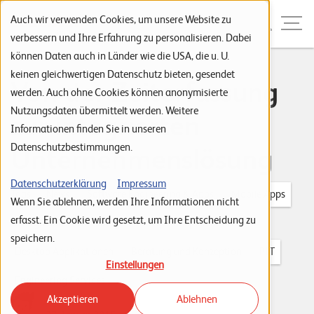
Zur Navigation
Zur Suche
Zum Inhalt
Menu
Auch wir verwenden Cookies, um unsere Website zu
verbessern und Ihre Erfahrung zu personalisieren. Dabei
können Daten auch in Länder wie die USA, die u. U.
S
keinen gleichwertigen Datenschutz bieten, gesendet
Von der Zeiterfassung
werden. Auch ohne Cookies können anonymisierte
t
Nutzungsdaten übermittelt werden. Weitere
zur integrierten
a
Informationen finden Sie in unseren
r
Datenschutzbestimmungen.
Unternehmenslösung
t
s
Datenschutzerklärung
Impressum
Tags:
News
Software Engineering & Apps
Mobile Apps
Wenn Sie ablehnen, werden Ihre Informationen nicht
e
erfasst. Ein Cookie wird gesetzt, um Ihre Entscheidung zu
Design und Entwicklung
Enterprise Applications
i
speichern.
t
Desktop Applikationen
Beratung und Konzeption
PIT
Einstellungen
e
Engineering Services
Akzeptieren
Ablehnen
P
Leuchter IT Solutions