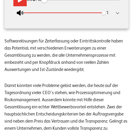
n
Wiedergabeges
z
e
n
Softwarelösungen für Zeiterfassung oder Eintrittskontrolle haben
U
das Potential, mit verschiedenen Erweiterungen zu einer
n
Gesamtlösung zu werden, die alle Unternehmensprozesse mit
einbezieht und per Knopfdruck anhand von reellen Zahlen
t
Auswertungen und Ist-Zustände wiedergibt.
e
r
Damit könnten viele Probleme gelöst werden, die heute auf der
n
Tagesordnung vieler CEO`s stehen, wie Prozessoptimierung und
Risikomanagement. Ausserdem könnte mit Hilfe dieser
e
Gesamtlösung ein echter Wettbewerbsvorteil entstehen. Zwei der
h
hauptsächlichen Entscheidungskriterien bei der Auftragsvergabe
m
sind neben dem Preis das Vertrauen und die Transparenz. Gelingt es
e
einem Unternehmen, dem Kunden vollste Transparenz zu