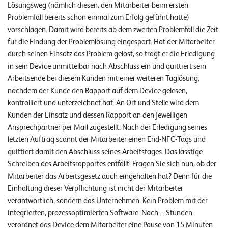
W
Lösungsweg (nämlich diesen, den Mitarbeiter beim ersten
E
R
Problemfall bereits schon einmal zum Erfolg geführt hatte)
vorschlagen. Damit wird bereits ab dem zweiten Problemfall die Zeit
©
für die Findung der Problemlösung eingespart. Hat der Mitarbeiter
2
durch seinen Einsatz das Problem gelöst, so trägt er die Erledigung
0
in sein Device unmittelbar nach Abschluss ein und quittiert sein
2
Arbeitsende bei diesem Kunden mit einer weiteren Taglösung,
2
nachdem der Kunde den Rapport auf dem Device gelesen,
L
kontrolliert und unterzeichnet hat. An Ort und Stelle wird dem
e
Kunden der Einsatz und dessen Rapport an den jeweiligen
u
Ansprechpartner per Mail zugestellt. Nach der Erledigung seines
c
letzten Auftrag scannt der Mitarbeiter einen End-NFC-Tags und
h
quittiert damit den Abschluss seines Arbeitstages. Das lässtige
t
Schreiben des Arbeitsrapportes entfällt. Fragen Sie sich nun, ob der
e
Mitarbeiter das Arbeitsgesetz auch eingehalten hat? Denn für die
r
Einhaltung dieser Verpflichtung ist nicht der Mitarbeiter
I
verantwortlich, sondern das Unternehmen. Kein Problem mit der
T
integrierten, prozessoptimierten Software. Nach … Stunden
S
verordnet das Device dem Mitarbeiter eine Pause von 15 Minuten