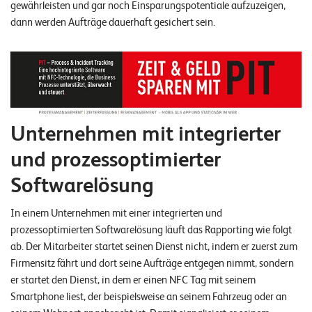
gewährleisten und gar noch Einsparungspotentiale aufzuzeigen,
n
dann werden Aufträge dauerhaft gesichert sein.
K
a
r
r
Unternehmen mit integrierter
i
e
und prozessoptimierter
r
Softwarelösung
e
In einem Unternehmen mit einer integrierten und
N
prozessoptimierten Softwarelösung läuft das Rapporting wie folgt
e
ab. Der Mitarbeiter startet seinen Dienst nicht, indem er zuerst zum
Firmensitz fährt und dort seine Aufträge entgegen nimmt, sondern
w
er startet den Dienst, in dem er einen NFC Tag mit seinem
s
Smartphone liest, der beispielsweise an seinem Fahrzeug oder an