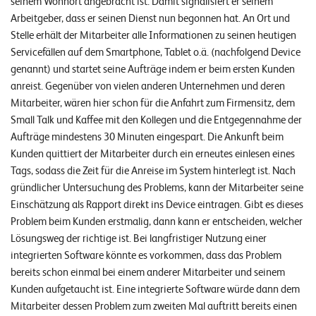
seinem Wohnort angebracht ist. Damit signalisiert er seinem
E
Arbeitgeber, dass er seinen Dienst nun begonnen hat. An Ort und
v
Stelle erhält der Mitarbeiter alle Informationen zu seinen heutigen
Servicefällen auf dem Smartphone, Tablet o.ä. (nachfolgend Device
e
genannt) und startet seine Aufträge indem er beim ersten Kunden
n
anreist. Gegenüber von vielen anderen Unternehmen und deren
t
Mitarbeiter, wären hier schon für die Anfahrt zum Firmensitz, dem
s
Small Talk und Kaffee mit den Kollegen und die Entgegennahme der
Aufträge mindestens 30 Minuten eingespart. Die Ankunft beim
Kunden quittiert der Mitarbeiter durch ein erneutes einlesen eines
S
Tags, sodass die Zeit für die Anreise im System hinterlegt ist. Nach
U
P
gründlicher Untersuchung des Problems, kann der Mitarbeiter seine
P
Einschätzung als Rapport direkt ins Device eintragen. Gibt es dieses
O
R
Problem beim Kunden erstmalig, dann kann er entscheiden, welcher
T
Lösungsweg der richtige ist. Bei langfristiger Nutzung einer
T
E
integrierten Software könnte es vorkommen, dass das Problem
A
bereits schon einmal bei einem anderer Mitarbeiter und seinem
M
V
Kunden aufgetaucht ist. Eine integrierte Software würde dann dem
I
E
Mitarbeiter dessen Problem zum zweiten Mal auftritt bereits einen