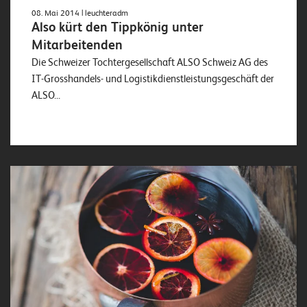
o
08. Mai 2014
| leuchteradm
Also kürt den Tippkönig unter
l
Mitarbeitenden
u
t
Die Schweizer Tochtergesellschaft ALSO Schweiz AG des
i
IT-Grosshandels- und Logistikdienstleistungsgeschäft der
o
ALSO...
n
s