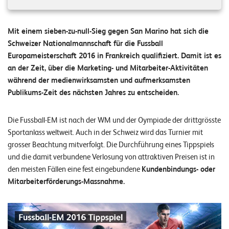
n
z
Mit einem sieben-zu-null-Sieg gegen San Marino hat sich die
e
Schweizer Nationalmannschaft für die Fussball
n
Europameisterschaft 2016 in Frankreich qualifiziert. Damit ist es
an der Zeit, über die Marketing- und Mitarbeiter-Aktivitäten
U
während der medienwirksamsten und aufmerksamsten
Publikums-Zeit des nächsten Jahres zu entscheiden.
n
t
Die Fussball-EM ist nach der WM und der Oympiade der drittgrösste
e
Sportanlass weltweit. Auch in der Schweiz wird das Turnier mit
r
grosser Beachtung mitverfolgt. Die Durchführung eines Tippspiels
und die damit verbundene Verlosung von attraktiven Preisen ist in
n
den meisten Fällen eine fest eingebundene
Kundenbindungs- oder
e
Mitarbeiterförderungs-Massnahme.
h
m
e