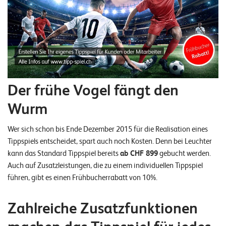
n
K
a
r
r
Der frühe Vogel fängt den
i
Wurm
e
r
Wer sich schon bis Ende Dezember 2015 für die Realisation eines
e
Tippspiels entscheidet, spart auch noch Kosten. Denn bei Leuchter
kann das Standard Tippspiel bereits
ab CHF 899
gebucht werden.
N
Auch auf Zusatzleistungen, die zu einem individuellen Tippspiel
führen, gibt es einen Frühbucherrabatt von 10%.
e
w
Zahlreiche Zusatzfunktionen
s