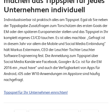
machen das Tippspiel für jedes
E
Unternehmen individuell
v
e
Individualisierbar ist praktisch alles am Tippspiel. Egal ob Sie neben
der Tippabgabe Zusatzfragen zum Torschützen des ersten Goals der
n
EM oder den späteren Europameister stellen und das Tippspiel in Ihr
t
komplett eigenes CI/CD tauchen. Es ist alles machbar. „Gefragt ist
s
in diesem Jahr vor allem die Mobile und Social Media Einbindung“
hält Markus Estermann, CEO der Leuchter-Tochter Leuchter
Software Engineering fest. Die Anmeldung zum Tippspiel über
S
U
Social Media Kanäle wie Facebook, Google+ & Co. ist für die EM
P
2016 ein „must have“ und auch die Verfügbarkeit von Apps für
P
O
Android, iOS oder W10-Anwendungen im Appstore sind häufig
R
nachgefragt.
T
T
E
Tippspiel für Ihr Unternehmen einrichten!
A
M
V
I
E