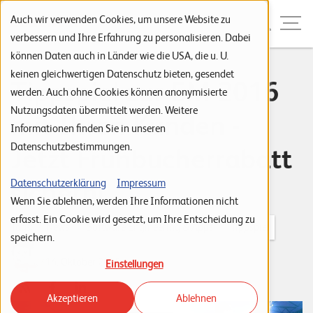
Zur Navigation
Zur Suche
Zum Inhalt
Menu
Auch wir verwenden Cookies, um unsere Website zu
verbessern und Ihre Erfahrung zu personalisieren. Dabei
können Daten auch in Länder wie die USA, die u. U.
S
keinen gleichwertigen Datenschutz bieten, gesendet
Tippspiel zur EM 2016
werden. Auch ohne Cookies können anonymisierte
t
Nutzungsdaten übermittelt werden. Weitere
mit Ihren Kunden -
a
Informationen finden Sie in unseren
r
Datenschutzbestimmungen.
Jetzt Frühbucherrabatt
t
s
sichern!
Datenschutzerklärung
Impressum
Wenn Sie ablehnen, werden Ihre Informationen nicht
e
erfasst. Ein Cookie wird gesetzt, um Ihre Entscheidung zu
i
Tags:
News
Software Engineering & Apps
Tippspiel
speichern.
t
Leuchter IT Solutions
14. Oktober 2015
Einstellungen
e
Akzeptieren
Ablehnen
P