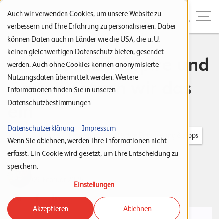
Zur Navigation
Zur Suche
Zum Inhalt
Menu
Auch wir verwenden Cookies, um unsere Website zu
verbessern und Ihre Erfahrung zu personalisieren. Dabei
können Daten auch in Länder wie die USA, die u. U.
S
keinen gleichwertigen Datenschutz bieten, gesendet
Was ist .NET Aspire und
werden. Auch ohne Cookies können anonymisierte
t
Nutzungsdaten übermittelt werden. Weitere
warum setzen wir das
a
Informationen finden Sie in unseren
r
Datenschutzbestimmungen.
ein
t
s
Datenschutzerklärung
Impressum
Tags:
Software Engineering
Software Engineering & Apps
Wenn Sie ablehnen, werden Ihre Informationen nicht
e
erfasst. Ein Cookie wird gesetzt, um Ihre Entscheidung zu
Cloud Computing
i
speichern.
Joel Schudel
t
09. Februar 2026
Einstellungen
e
Akzeptieren
Ablehnen
P