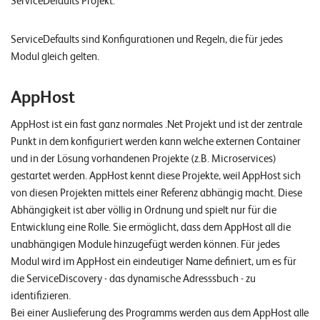
ServiceDefaults Projekt.
W
E
R
ServiceDefaults sind Konfigurationen und Regeln, die für jedes
Modul gleich gelten.
©
2
0
AppHost
2
AppHost ist ein fast ganz normales .Net Projekt und ist der zentrale
2
Punkt in dem konfiguriert werden kann welche externen Container
L
und in der Lösung vorhandenen Projekte (z.B. Microservices)
e
gestartet werden. AppHost kennt diese Projekte, weil AppHost sich
u
von diesen Projekten mittels einer Referenz abhängig macht. Diese
c
Abhängigkeit ist aber völlig in Ordnung und spielt nur für die
h
Entwicklung eine Rolle. Sie ermöglicht, dass dem AppHost all die
t
unabhängigen Module hinzugefügt werden können. Für jedes
e
Modul wird im AppHost ein eindeutiger Name definiert, um es für
r
die ServiceDiscovery - das dynamische Adresssbuch - zu
I
identifizieren.
T
Bei einer Auslieferung des Programms werden aus dem AppHost alle
S