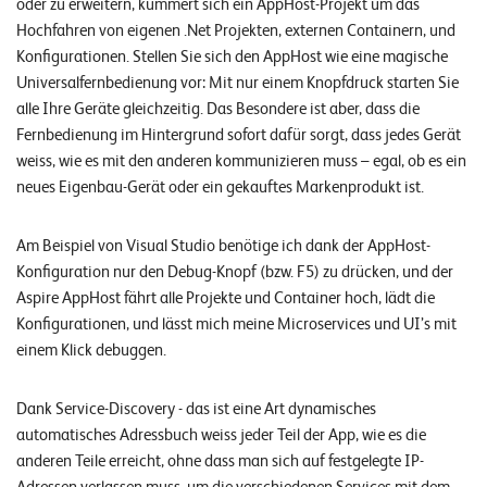
oder zu erweitern, kümmert sich ein AppHost-Projekt
um das
n
Hochfahren von eigenen .Net Projekten, externen Containern, und
Konfigurationen.
Stellen Sie sich den AppHost wie eine magische
K
Universalfernbedienung vor: Mit nur einem Knopfdruck starten Sie
a
alle Ihre Geräte gleichzeitig. Das Besondere ist aber, dass die
r
Fernbedienung im Hintergrund sofort dafür sorgt, dass jedes Gerät
weiss, wie es mit den anderen kommunizieren muss – egal, ob es ein
r
neues Eigenbau-Gerät oder ein gekauftes Markenprodukt ist.
i
e
Am Beispiel von Visual Studio benötige ich dank der AppHost-
r
Konfiguration nur den Debug-Knopf (bzw. F5) zu drücken, und der
Aspire AppHost fährt alle Projekte und Container hoch, lädt die
e
Konfigurationen, und lässt mich meine Microservices und UI’s mit
einem Klick debuggen.
N
e
Dank Service-Discovery - das ist eine Art dynamisches
w
automatisches Adressbuch weiss jeder Teil der App, wie es die
s
anderen Teile erreicht, ohne dass man sich auf festgelegte IP-