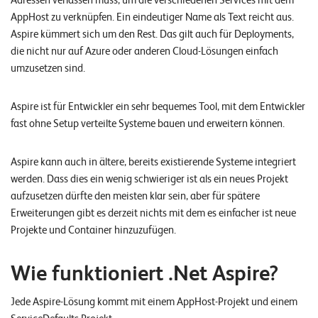
Adressen verlassen muss, um die verschiedenen Services mit dem
E
AppHost zu verknüpfen. Ein eindeutiger Name als Text reicht aus.
v
Aspire kümmert sich um den Rest. Das gilt auch für Deployments,
die nicht nur auf Azure oder anderen Cloud-Lösungen einfach
e
umzusetzen sind.
n
t
Aspire ist für Entwickler ein sehr bequemes Tool, mit dem Entwickler
s
fast ohne Setup verteilte Systeme bauen und erweitern können.
Aspire kann auch in ältere, bereits existierende Systeme integriert
S
U
werden. Dass dies ein wenig schwieriger ist als ein neues Projekt
P
aufzusetzen dürfte den meisten klar sein, aber für spätere
P
O
Erweiterungen gibt es derzeit nichts mit dem es einfacher ist neue
R
T
Projekte und Container hinzuzufügen.
T
E
A
Wie funktioniert .Net Aspire?
M
V
I
Jede Aspire-Lösung kommt mit einem AppHost-Projekt und einem
E