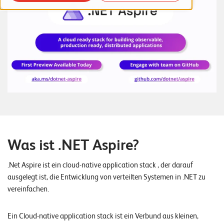
o
r
t
f
o
l
i
o
R
Was ist .NET Aspire?
e
.Net Aspire ist ein cloud-native application stack , der darauf
f
ausgelegt ist, die Entwicklung von verteilten Systemen in .NET zu
e
vereinfachen.
r
e
Ein Cloud-native application stack ist ein Verbund aus kleinen,