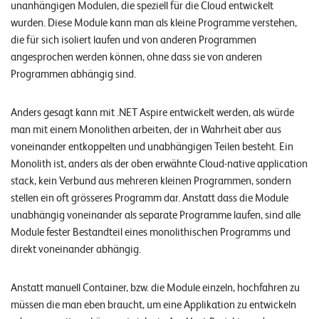
unanhängigen Modulen, die speziell für die Cloud entwickelt
n
wurden. Diese Module kann man als kleine Programme verstehen,
z
die für sich isoliert laufen und von anderen Programmen
e
angesprochen werden können, ohne dass sie von anderen
Programmen abhängig sind.
n
U
Anders gesagt kann mit .NET Aspire entwickelt werden, als würde
man mit einem Monolithen arbeiten, der in Wahrheit aber aus
n
voneinander entkoppelten und unabhängigen Teilen besteht. Ein
t
Monolith ist, anders als der oben erwähnte Cloud-native application
e
stack, kein Verbund aus mehreren kleinen Programmen, sondern
r
stellen ein oft grösseres Programm dar. Anstatt dass die Module
unabhängig voneinander als separate Programme laufen, sind alle
n
Module fester Bestandteil eines monolithischen Programms und
e
direkt voneinander abhängig.
h
m
Anstatt manuell Container, bzw. die Module einzeln, hochfahren zu
müssen die man eben braucht, um eine Applikation zu entwickeln
e