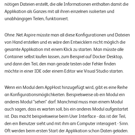
nötigen Dateien erstellt, die alle Informationen enthalten damit die
o
Applikation als Ganzes mit all ihren einzelnen isolierten und
l
unabhängigen Teilen, funktioniert.
u
t
i
Ohne .Net Aspire müsste man all diese Konfigurationen und Dateien
o
von Hand erstellen und es wäre den Entwicklern nicht möglich die
n
gesamte Applikation mit einem Klick zu starten. Man müsste alle
s
Container selbst laufen lassen, zum Beispiel auf Docker Desktop,
und dann den Teil, den man gerade testen oder Fehler finden
möchte in einer IDE oder einem Editor wie Visual Studio starten.
Wenn ein Modul dem AppHost hinzugefügt wird, gibt es eine Reihe
an Konfigurationsmöglichkeiten. Beispielsweise ob ein Modul ein
anderes Modul “sehen” darf. Manchmal muss man einem Modul
auch sagen, dass es warten soll, bis ein anderes Modul aufgestartet
ist. Das macht beispielsweise beim User Interface - das ist der Teil,
den ein Benutzer sieht und mit ihm am Computer interagiert - Sinn.
Oft werden beim ersten Start der Applikation schon Daten geladen.