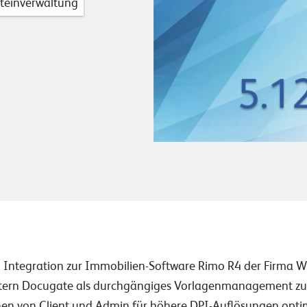
teinverwaltung
en Integration zur Immobilien-Software Rimo R4 der Firma 
tern Docugate als durchgängiges Vorlagenmanagement zu
en von Client und Admin für höhere DPI-Auflösungen optim