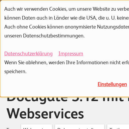
Auch wir verwenden Cookies, um unsere Website zu verbes
Zur Navigation
Zur Suche
Zum Inhalt
können Daten auch in Länder wie die USA, die u. U. kein
Portfolio
Referenzen
Auch ohne Cookies können anonymisierte Nutzungsdaten ü
unseren Datenschutzbestimmungen.
Produkt
Funktionen
Datenschutzerklärung
Impressum
Wenn Sie ablehnen, werden Ihre Informationen nicht erfa
speichern.
Einstellungen
Docugate 5.12 mit
Webservices