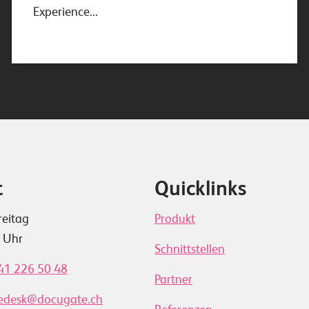
Experience...
t
Quicklinks
reitag
Produkt
0 Uhr
Schnittstellen
41 226 50 48
Partner
cedesk@docugate.ch