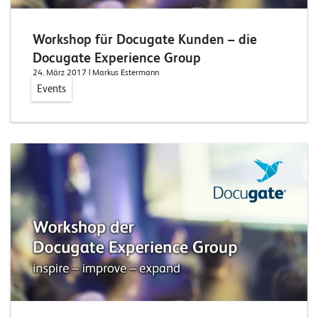
W
E
R
D
E
Workshop für Docugate Kunden – die
E
N
Docugate Experience Group
24. März 2017
| Markus Estermann
©
Events
2
0
2
2
L
e
u
c
h
t
e
r
I