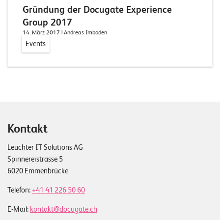
T
Gründung der Docugate Experience
S
Group 2017
o
14. März 2017
| Andreas Imboden
l
Events
u
t
i
o
n
s
Kontakt
Leuchter IT Solutions AG
Spinnereistrasse 5
6020 Emmenbrücke
Telefon:
+41 41 226 50 60
E-Mail:
kontakt@docugate.ch