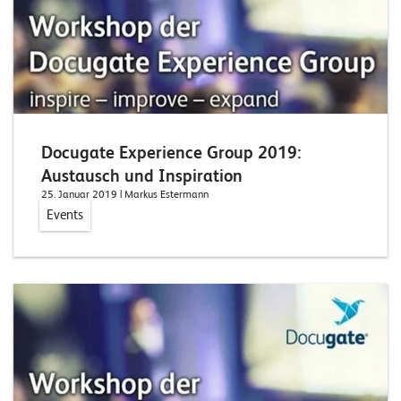
n
z
e
n
U
Docugate Experience Group 2019:
n
Austausch und Inspiration
t
25. Januar 2019
| Markus Estermann
Events
e
r
n
e
h
m
e