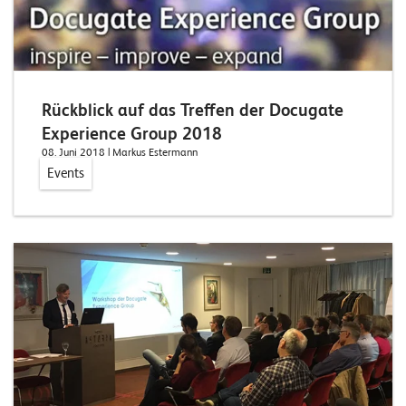
n
K
a
Rückblick auf das Treffen der Docugate
r
Experience Group 2018
r
08. Juni 2018
| Markus Estermann
i
Events
e
r
e
N
e
w
s