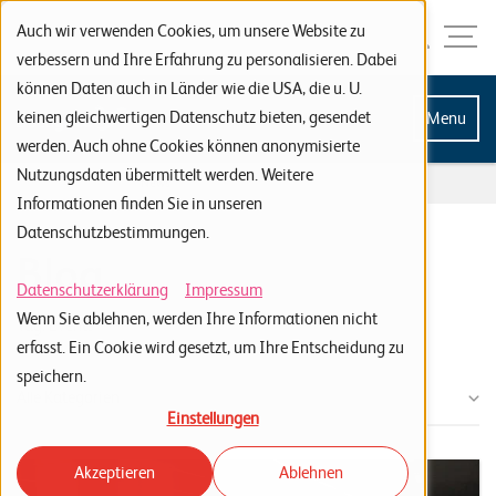
Zur Navigation
Zur Suche
Zum Inhalt
Menu
Auch wir verwenden Cookies, um unsere Website zu
verbessern und Ihre Erfahrung zu personalisieren. Dabei
können Daten auch in Länder wie die USA, die u. U.
S
keinen gleichwertigen Datenschutz bieten, gesendet
Menu
werden. Auch ohne Cookies können anonymisierte
t
Nutzungsdaten übermittelt werden. Weitere
a
Home
...
News
Informationen finden Sie in unseren
r
Datenschutzbestimmungen.
t
Blog
s
Datenschutzerklärung
Impressum
Wenn Sie ablehnen, werden Ihre Informationen nicht
e
Tag: Events
erfasst. Ein Cookie wird gesetzt, um Ihre Entscheidung zu
i
speichern.
t
Alle Kategorien
Einstellungen
e
Akzeptieren
Ablehnen
P