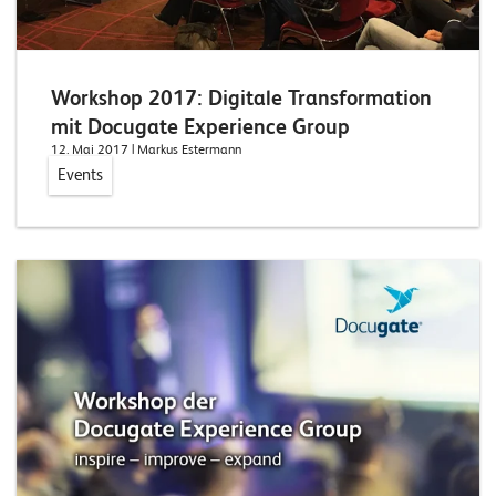
E
v
e
Workshop 2017: Digitale Transformation
n
mit Docugate Experience Group
12. Mai 2017
| Markus Estermann
t
Events
s
S
U
P
P
O
R
T
T
E
A
M
V
I
E