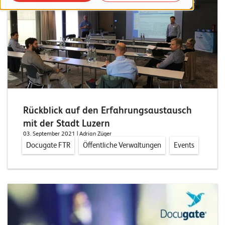
o
r
t
f
o
l
i
Rückblick auf den Erfahrungsaustausch
o
mit der Stadt Luzern
03. September 2021
| Adrian Züger
R
Docugate FTR
Öffentliche Verwaltungen
Events
e
f
e
r
e