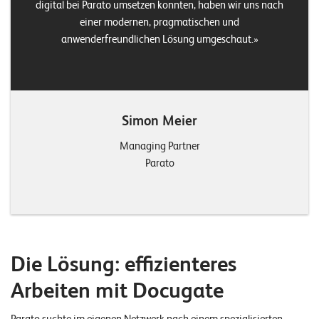
digital bei Parato umsetzen konnten, haben wir uns nach
n
einer modernen, pragmatischen und
anwenderfreundlichen Lösung umgeschaut.
K
a
r
r
Simon Meier
i
Managing Partner
e
Parato
r
e
N
e
Die Lösung: effizienteres
w
Arbeiten mit Docugate
s