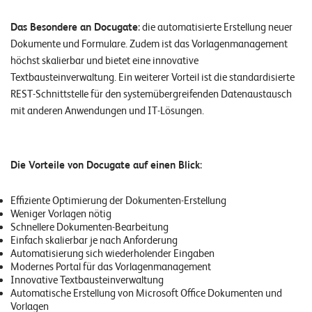
W
E
R
Das Besondere an Docugate
: die automatisierte Erstellung neuer
Dokumente und Formulare. Zudem ist das Vorlagenmanagement
©
höchst skalierbar und bietet eine innovative
2
Textbausteinverwaltung. Ein weiterer Vorteil ist die standardisierte
0
REST-Schnittstelle für den systemübergreifenden Datenaustausch
2
mit anderen Anwendungen und IT-Lösungen.
2
L
e
Die Vorteile von Docugate auf einen Blick
:
u
c
Effiziente Optimierung der Dokumenten-Erstellung
h
Weniger Vorlagen nötig
t
Schnellere Dokumenten-Bearbeitung
e
Einfach skalierbar je nach Anforderung
Automatisierung sich wiederholender Eingaben
r
Modernes Portal für das Vorlagenmanagement
I
Innovative Textbausteinverwaltung
T
Automatische Erstellung von Microsoft Office Dokumenten und
Vorlagen
S