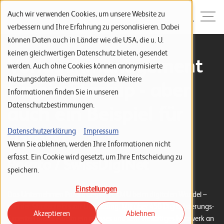
Zur Navigation
Zur Suche
Zum Inhalt
Menu
Auch wir verwenden Cookies, um unsere Website zu
verbessern und Ihre Erfahrung zu personalisieren. Dabei
können Daten auch in Länder wie die USA, die u. U.
S
keinen gleichwertigen Datenschutz bieten, gesendet
Vorlagenmanagement
werden. Auch ohne Cookies können anonymisierte
t
Nutzungsdaten übermittelt werden. Weitere
für ein Startup - aber
a
Informationen finden Sie in unseren
r
Datenschutzbestimmungen.
auch ein Beispiel für
t
s
"Grosse"
Datenschutzerklärung
Impressum
Wenn Sie ablehnen, werden Ihre Informationen nicht
e
erfasst. Ein Cookie wird gesetzt, um Ihre Entscheidung zu
Parato / SwissDigiNet
i
speichern.
t
Einstellungen
e
Das Unternehmen Parato begleitet KMU beim digitalen Wandel –
von der Strategie bis zur Umsetzung. Mit über 450 Digitalisierungs-
Akzeptieren
Ablehnen
P
Experten bietet Parato ein grosses und sehr vielfältiges Netzwerk an