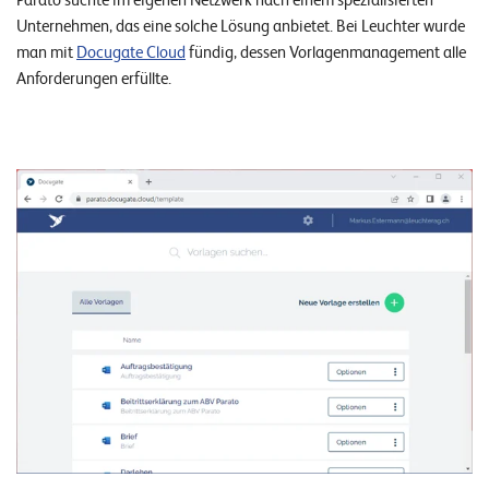
Parato suchte im eigenen Netzwerk nach einem spezialisierten
E
Unternehmen, das eine solche Lösung anbietet. Bei Leuchter wurde
v
man mit
Docugate Cloud
fündig, dessen Vorlagenmanagement alle
Anforderungen erfüllte.
e
n
t
s
S
U
P
P
O
R
T
T
E
A
M
V
I
E