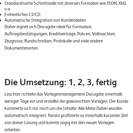
Standardisierte Schnittstelle mit diversen Formaten wie JSON, XML
o
o.a.
l
Einheitliches CI/CD
u
Automatische Integration von Kundendaten
t
Daher eignet sich Docugate ideal für Formulare,
i
Auftragsbestätigungen, Kreditverträge, Policen, Vollmachten,
o
Zeugnisse, Rundschreiben, Protokolle und viele andere
n
Dokumentenarten.
s
Die Umsetzung: 1, 2, 3, fertig
Leuchter richtete das Vorlagenmanagement Docugate innerhalb
weniger Tage ein und erstellte die gewünschten Vorlagen. Der Kunde
kümmerte sich nur noch um die Inhalte. Alle Meta-Daten wurden
automatisch integriert. Parato profitierte so innerhalb kürzester Zeit
von dieser Lösung und konnte zügig mit den neuen Vorlagen
arbeiten.