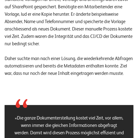
n
auf SharePoint gespeichert. Benötigte ein Mitarbeitender eine
z
Vorlage, lud er eine Kopie herunter. Er änderte beispielsweise
Absender, Name und Telefonnummer und speicherte die Vorlage
e
anschliessend als neues Dokument. Dieser manuelle Prozess kostete
n
viel Zeit. Zudem waren die Integrität und das CI/CD der Dokumente
nur bedingt sicher.
U
n
Daher suchte man nach einer Lösung, die wiederkehrende Abfragen
automatisieren und bereits die Metadaten enthalten konnte. Ziel
t
war, dass nur noch der neue Inhalt eingetragen werden musste.
e
r
n
e
h
Die ganze Dokumenterstellung kostet viel Zeit, vor allem,
m
wenn immer die gleichen Informationen abgefragt
werden. Damit wird diesen Prozess möglichst effizient und
e