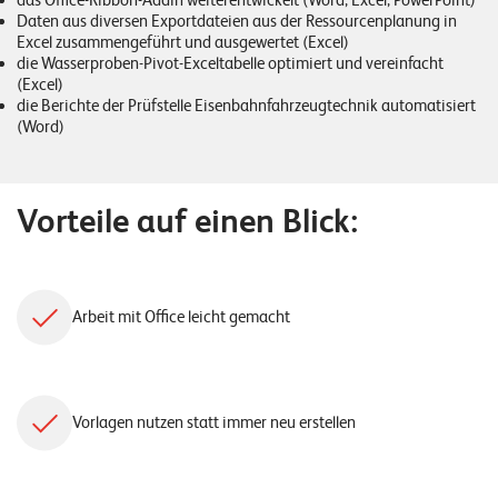
das
Office-Ribbon-Addin
weiterentwickelt (Word, Excel, PowerPoint)
o
Daten aus diversen Exportdateien aus der Ressourcenplanung in
Excel zusammengeführt und ausgewertet (Excel)
l
die Wasserproben-Pivot-Exceltabelle optimiert und vereinfacht
u
(Excel)
t
die Berichte der Prüfstelle Eisenbahnfahrzeugtechnik automatisiert
i
(
Word
)
o
n
s
Vorteile auf einen Blick:
Arbeit mit Office leicht gemacht
Vorlagen nutzen statt immer neu erstellen