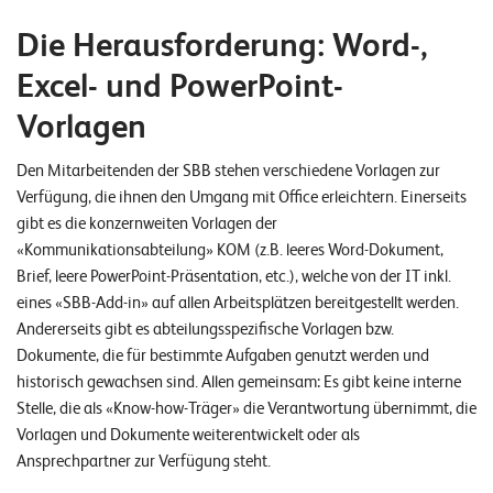
n
Die Herausforderung: Word-,
z
Excel- und PowerPoint-
e
Vorlagen
n
U
Den Mitarbeitenden der SBB stehen verschiedene Vorlagen zur
Verfügung,
die ihnen den Umgang mit Office erleichtern
. Einerseits
n
gibt es die konzernweiten Vorlagen der
t
«Kommunikationsabteilung» KOM (z.B. leeres Word-Dokument,
e
Brief, leere PowerPoint-Präsentation, etc.), welche von der IT inkl.
eines «SBB-Add-in» auf allen Arbeitsplätzen bereitgestellt werden.
r
Andererseits gibt es abteilungsspezifische Vorlagen bzw.
n
Dokumente, die für bestimmte Aufgaben genutzt werden und
e
historisch gewachsen sind. Allen gemeinsam: Es gibt keine interne
h
Stelle, die als «Know-how-Träger» die Verantwortung übernimmt, die
Vorlagen und Dokumente weiterentwickelt oder als
m
Ansprechpartner zur Verfügung steht.
e