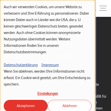
Zur Navigation
Zur Suche
Zum Inhalt
Menu
Auch wir verwenden Cookies, um unsere Website zu
verbessern und Ihre Erfahrung zu personalisieren. Dabei
können Daten auch in Länder wie die USA, die u. U.
S
keinen gleichwertigen Datenschutz bieten, gesendet
Unterstützung bei
werden. Auch ohne Cookies können anonymisierte
t
Nutzungsdaten übermittelt werden. Weitere
Word-, Excel- und
a
Informationen finden Sie in unseren
r
Datenschutzbestimmungen.
PowerPoint-Vorlagen
t
s
Datenschutzerklärung
Impressum
SBB
Wenn Sie ablehnen, werden Ihre Informationen nicht
e
erfasst. Ein Cookie wird gesetzt, um Ihre Entscheidung zu
i
speichern.
Die Schweizerischen Bundesbahnen AG (SBB) sind das grösste
t
Eisenbahnunternehmen der Schweiz und verbinden täglich
Einstellungen
e
Menschen, Städte und Regionen. Gegründet 1902, steht die SBB für
Zuverlässigkeit, Pünktlichkeit und Innovation im öffentlichen
Akzeptieren
Ablehnen
P
Verkehr. Mit rund 33'000 Mitarbeitenden sorgt das Unternehmen