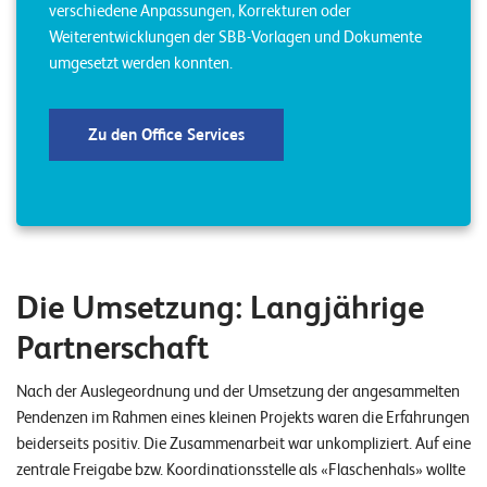
verschiedene Anpassungen, Korrekturen oder
E
Weiterentwicklungen der SBB-Vorlagen und Dokumente
v
umgesetzt werden konnten.
e
n
Zu den Office Services
t
s
S
U
P
Die Umsetzung: Langjährige
P
O
R
Partnerschaft
T
T
E
Nach der Auslegeordnung und der Umsetzung der angesammelten
A
Pendenzen im Rahmen eines kleinen Projekts waren die Erfahrungen
M
V
beiderseits positiv. Die Zusammenarbeit war unkompliziert. Auf eine
I
zentrale Freigabe bzw. Koordinationsstelle als «Flaschenhals» wollte
E