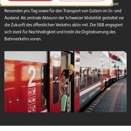
o
für die sichere und effiziente Beförderung von über einer Million
Reisenden pro Tag sowie für den Transport von Gütern im In- und
r
Ausland. Als zentrale Akteurin der Schweizer Mobilität gestaltet sie
t
die Zukunft des öffentlichen Verkehrs aktiv mit. Die SBB engagiert
f
sich stark für Nachhaltigkeit und treibt die Digitalisierung des
Bahnverkehrs voran.
o
l
i
o
R
e
f
e
r
e