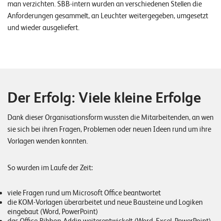
W
man verzichten. SBB-intern wurden an verschiedenen Stellen die
E
R
Anforderungen gesammelt, an Leuchter weitergegeben, umgesetzt
und wieder ausgeliefert.
©
2
0
2
2
Der Erfolg: Viele kleine Erfolge
L
e
Dank dieser Organisationsform wussten die Mitarbeitenden, an wen
u
sie sich bei ihren Fragen, Problemen oder neuen Ideen rund um ihre
c
Vorlagen wenden konnten.
h
t
So wurden im Laufe der Zeit:
e
r
viele Fragen rund um Microsoft Office beantwortet
I
die KOM-Vorlagen überarbeitet und neue Bausteine und Logiken
T
eingebaut (Word, PowerPoint)
S