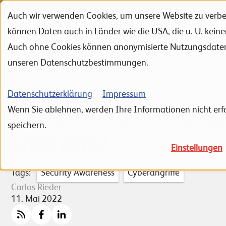
Auch wir verwenden Cookies, um unsere Website zu verbes
Zur Navigation
Zur Suche
Zum Inhalt
können Daten auch in Länder wie die USA, die u. U. kein
Portfolio
Referenzen
Auch ohne Cookies können anonymisierte Nutzungsdaten ü
unseren Datenschutzbestimmungen.
Datenschutzerklärung
Impressum
Cyber-Versicherung
Wenn Sie ablehnen, werden Ihre Informationen nicht erfa
speichern.
sich das?
Einstellungen
Tags:
Security Awareness
Cyberangriffe
Carlos Rieder
11. Mai 2022