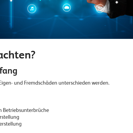
eachten?
mfang
 Eigen- und Fremdschäden unterschieden werden.
h Betriebsunterbrüche
rstellung
erstellung