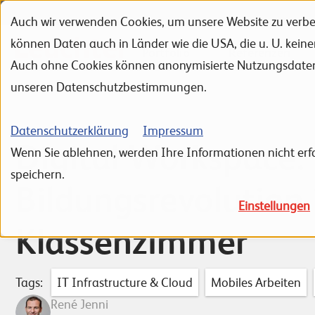
Auch wir verwenden Cookies, um unsere Website zu verbes
Zur Navigation
Zur Suche
Zum Inhalt
können Daten auch in Länder wie die USA, die u. U. kein
Portfolio
Referenzen
Auch ohne Cookies können anonymisierte Nutzungsdaten ü
unseren Datenschutzbestimmungen.
Datenschutzerklärung
Impressum
Digital Workspace: 
Wenn Sie ablehnen, werden Ihre Informationen nicht erfa
speichern.
Bildungsrevolution
Einstellungen
Klassenzimmer
Tags:
IT Infrastructure & Cloud
Mobiles Arbeiten
René Jenni