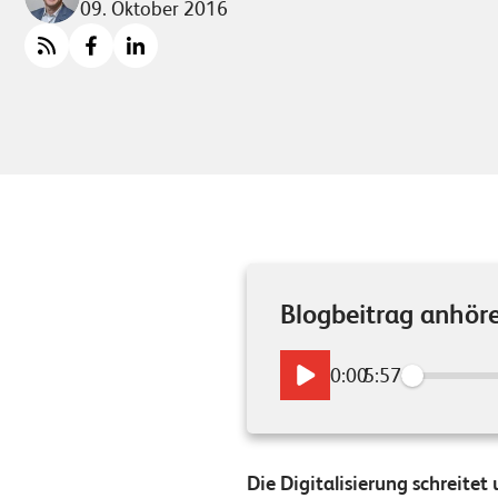
09. Oktober 2016
Blogbeitrag anhör
0:00
/
5:57
Die Digitalisierung schreite