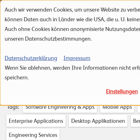
Auch wir verwenden Cookies, um unsere Website zu verbes
Zur Navigation
Zur Suche
Zum Inhalt
können Daten auch in Länder wie die USA, die u. U. kein
Portfolio
Referenzen
Auch ohne Cookies können anonymisierte Nutzungsdaten ü
unseren Datenschutzbestimmungen.
Datenschutzerklärung
Impressum
Mehr Flexibilität d
Wenn Sie ablehnen, werden Ihre Informationen nicht erfa
speichern.
Softwareentwicklu
Einstellungen
Tags:
Software Engineering & Apps
Mobile Apps
Enterprise Applications
Desktop Applikationen
Be
Engineering Services