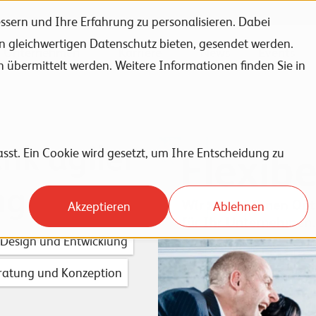
sern und Ihre Erfahrung zu personalisieren. Dabei
en gleichwertigen Datenschutz bieten, gesendet werden.
Unternehmen
Karriere
News
Events
bermittelt werden. Weitere Informationen finden Sie in
ank agiler
sst. Ein Cookie wird gesetzt, um Ihre Entscheidung zu
ng
Akzeptieren
Ablehnen
Design und Entwicklung
ratung und Konzeption