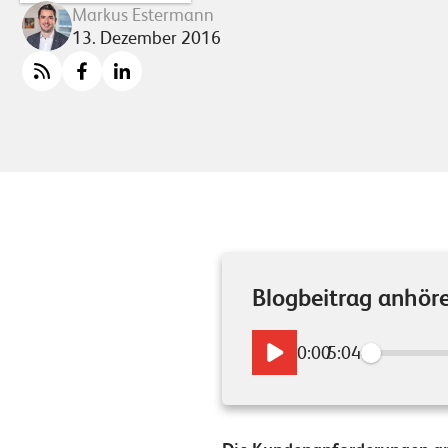
Markus Estermann
13. Dezember 2016
Blogbeitrag anhör
0:00
/
5:04