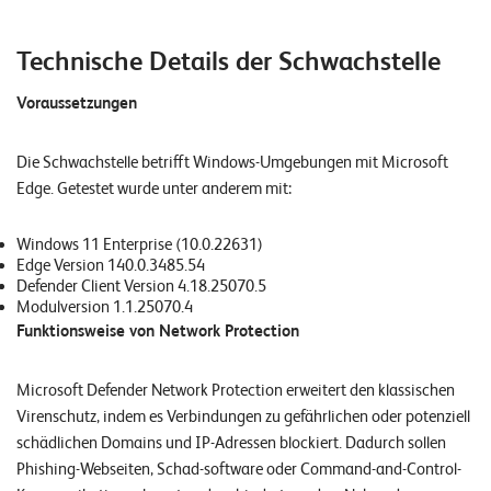
E
v
Technische Details der Schwachstelle
e
Voraussetzungen
n
t
Die Schwachstelle betrifft Windows-Umgebungen mit Microsoft
s
Edge. Getestet wurde unter anderem mit:
Windows 11 Enterprise (10.0.22631)
S
Edge Version 140.0.3485.54
U
Defender Client Version 4.18.25070.5
P
P
Modulversion 1.1.25070.4
O
Funktionsweise von Network Protection
R
T
T
Microsoft Defender Network Protection erweitert den klassischen
E
A
Virenschutz, indem es Verbindungen zu gefährlichen oder potenziell
M
schädlichen Domains und IP-Adressen blockiert. Dadurch sollen
V
I
Phishing-Webseiten, Schad-software oder Command-and-Control-
E