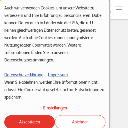
Zur Navigation
Zur Suche
Zum Inhalt
Menu
Auch wir verwenden Cookies, um unsere Website zu
verbessern und Ihre Erfahrung zu personalisieren. Dabei
können Daten auch in Länder wie die USA, die u. U.
S
keinen gleichwertigen Datenschutz bieten, gesendet
Sicherheitslücke im
werden. Auch ohne Cookies können anonymisierte
t
Nutzungsdaten übermittelt werden. Weitere
Defender-
a
Informationen finden Sie in unseren
r
Datenschutzbestimmungen.
Netzwerkschutz -
t
s
Microsoft bestätigt,
Datenschutzerklärung
Impressum
Wenn Sie ablehnen, werden Ihre Informationen nicht
e
behebt aber nicht
erfasst. Ein Cookie wird gesetzt, um Ihre Entscheidung zu
i
speichern.
t
Tags:
Microsoft
IT Infrastructure & Cloud
News
Einstellungen
e
IT Sicherheit
Schutz
Akzeptieren
Ablehnen
P
Cedric Gebistorf