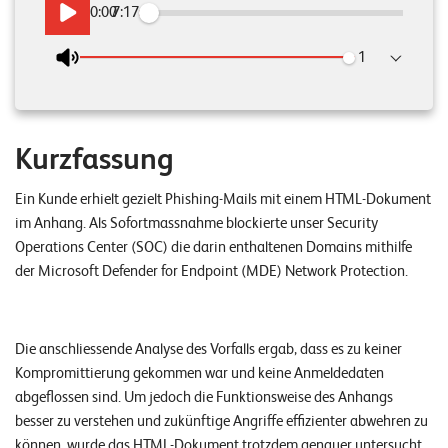
0:00
/
7:17
n
Wiedergabeges
z
e
n
Kurzfassung
U
n
Ein Kunde erhielt gezielt Phishing-Mails mit einem HTML-Dokument
t
im Anhang. Als Sofortmassnahme blockierte unser Security
e
Operations Center (SOC) die darin enthaltenen Domains mithilfe
der Microsoft Defender for Endpoint (MDE) Network Protection.
r
n
e
Die anschliessende Analyse des Vorfalls ergab, dass es zu keiner
h
Kompromittierung gekommen war und keine Anmeldedaten
abgeflossen sind. Um jedoch die Funktionsweise des Anhangs
m
besser zu verstehen und zukünftige Angriffe effizienter abwehren zu
e
können, wurde das HTML-Dokument trotzdem genauer untersucht.