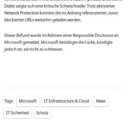
n
Dabei zeigte sich eine kritische Schwachstelle: Trotz aktivierter
Network Protection konnten die im Anhang referenzierten, zuvor
K
blockierten URLs weiterhin geladen werden.
a
r
Dieser Befund wurde im Rahmen einer Responsible Disclosure an
Microsoft gemeldet. Microsoft bestätigte die Lücke, kündigte
r
jedoch an, sie nicht zu schliessen.
i
e
r
e
N
Tags:
Microsoft
IT Infrastructure & Cloud
News
e
w
IT Sicherheit
Schutz
s