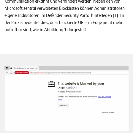
W
Kommunikation erkannt und verhindert werden. Neben den von
E
Microsoft zentral verwalteten Blocklisten können Administratoren
R
eigene Indikatoren im Defender Security Portal hinterlegen [1]. In
der Praxis bedeutet dies, dass blockierte URLs in Edge nicht mehr
©
aufrufbar sind, wie in Abbildung 1 dargestellt.
2
0
2
2
L
e
u
c
h
t
e
r
I
T
S