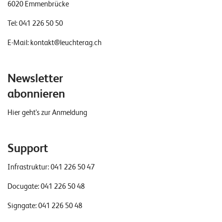
6020 Emmenbrücke
E
v
Tel:
041 226 50 50
e
E-Mail:
kontakt@leuchterag.ch
n
t
Newsletter
s
abonnieren
Hier geht's zur Anmeldung
S
U
P
P
O
Support
R
T
Infrastruktur:
041 226 50 47
T
E
A
Docugate:
041 226 50 48
M
V
Signgate:
041 226 50 48
I
E