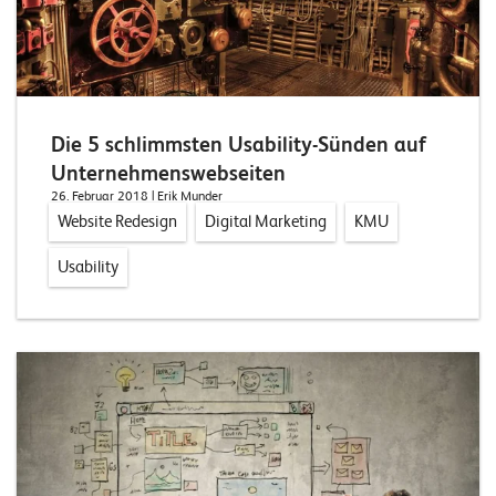
n
z
e
n
Die 5 schlimmsten Usability-Sünden auf
U
Unternehmenswebseiten
26. Februar 2018
| Erik Munder
n
Website Redesign
Digital Marketing
KMU
t
Usability
e
r
n
e
h
m
e