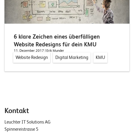
n
K
a
6 klare Zeichen eines überfälligen
r
Website Redesigns für dein KMU
r
11. Dezember 2017
| Erik Munder
i
Website Redesign
Digital Marketing
KMU
e
r
e
N
e
Kontakt
w
Leuchter IT Solutions AG
s
Spinnereistrasse 5