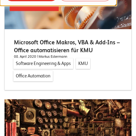
o
r
t
f
o
Microsoft Office Makros, VBA & Add-Ins –
Office automatisieren für KMU
l
08. April 2020
| Markus Estermann
i
Software Engineering & Apps
KMU
o
Office Automation
R
e
f
e
r
e