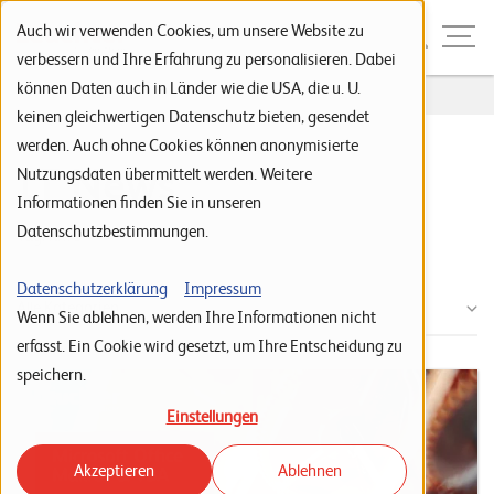
Zur Navigation
Zur Suche
Zum Inhalt
Menu
Auch wir verwenden Cookies, um unsere Website zu
verbessern und Ihre Erfahrung zu personalisieren. Dabei
können Daten auch in Länder wie die USA, die u. U.
Home
News
S
keinen gleichwertigen Datenschutz bieten, gesendet
werden. Auch ohne Cookies können anonymisierte
t
IT News
Nutzungsdaten übermittelt werden. Weitere
a
Informationen finden Sie in unseren
r
Datenschutzbestimmungen.
Tag: KMU
t
s
Datenschutzerklärung
Impressum
Alle Kategorien
Wenn Sie ablehnen, werden Ihre Informationen nicht
e
erfasst. Ein Cookie wird gesetzt, um Ihre Entscheidung zu
i
speichern.
t
Einstellungen
e
Akzeptieren
Ablehnen
P