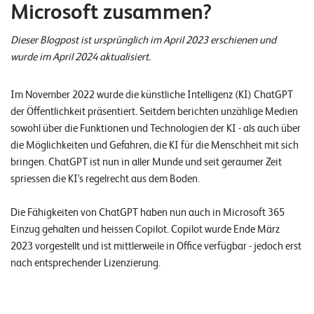
Microsoft zusammen?
n
z
Dieser Blogpost ist ursprünglich im April 2023 erschienen und
e
wurde im April 2024 aktualisiert.
n
Im November 2022 wurde die künstliche Intelligenz (KI) ChatGPT
U
der Öffentlichkeit präsentiert. Seitdem berichten unzählige Medien
n
sowohl über die Funktionen und Technologien der KI - als auch über
die Möglichkeiten und Gefahren, die KI für die Menschheit mit sich
t
bringen. ChatGPT ist nun in aller Munde und seit geraumer Zeit
e
spriessen die KI's regelrecht aus dem Boden.
r
Die Fähigkeiten von ChatGPT haben nun auch in Microsoft 365
n
Einzug gehalten und heissen Copilot. Copilot wurde Ende März
e
2023 vorgestellt und ist mittlerweile in Office verfügbar - jedoch erst
h
nach entsprechender Lizenzierung.
m
e