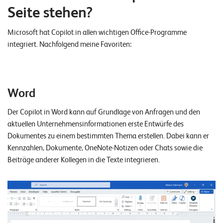
W
Seite stehen?
E
R
Microsoft hat Copilot in allen wichtigen Office-Programme
©
integriert. Nachfolgend meine Favoriten:
2
0
2
2
Word
L
Der Copilot in Word kann auf Grundlage von Anfragen und den
e
aktuellen Unternehmensinformationen erste Entwürfe des
u
Dokumentes zu einem bestimmten Thema erstellen. Dabei kann er
c
Kennzahlen, Dokumente, OneNote-Notizen oder Chats sowie die
h
Beiträge anderer Kollegen in die Texte integrieren.
t
e
r
I
T
S