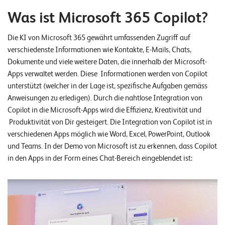
n
Was ist Microsoft 365 Copilot?
K
Die KI von Microsoft 365 gewährt umfassenden Zugriff auf
a
verschiedenste Informationen wie Kontakte, E-Mails, Chats,
r
Dokumente und viele weitere Daten, die innerhalb der Microsoft-
Apps verwaltet werden. Diese Informationen werden von Copilot
r
unterstützt (welcher in der Lage ist, spezifische Aufgaben gemäss
i
Anweisungen zu erledigen). Durch die nahtlose Integration von
e
Copilot in die Microsoft-Apps wird die Effizienz, Kreativität und
Produktivität von Dir gesteigert. Die Integration von Copilot ist in
r
verschiedenen Apps möglich wie Word, Excel, PowerPoint, Outlook
e
und Teams. In der Demo von Microsoft ist zu erkennen, dass Copilot
in den Apps in der Form eines Chat-Bereich eingeblendet ist:
N
e
w
s