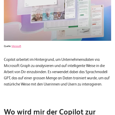
E
v
e
n
t
s
Quelle:
Microsoft
Copilot arbeitet im Hintergrund, um Unternehmensdaten via
S
U
Microsoft Graph zu analysieren und auf intelligente Weise in die
P
P
Arbeit von Dir einzubinden. Es verwendet dabei das Sprachmodell
O
GPT, das auf einer grossen Menge an Daten trainiert wurde, um auf
R
T
natürliche Weise mit den Userinnen und Usern zu interagieren.
T
E
A
M
V
I
Wo wird mir der Copilot zur
E