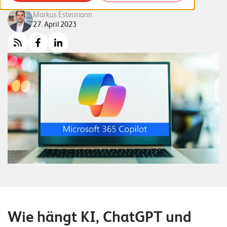
o
Markus Estermann
r
27. April 2023
t
f
o
l
i
o
R
e
f
e
r
Wie hängt KI, ChatGPT und
e