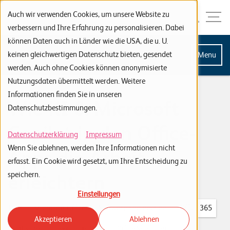
Zur Navigation
Zur Suche
Zum Inhalt
Menu
Auch wir verwenden Cookies, um unsere Website zu
verbessern und Ihre Erfahrung zu personalisieren. Dabei
können Daten auch in Länder wie die USA, die u. U.
S
keinen gleichwertigen Datenschutz bieten, gesendet
Menu
werden. Auch ohne Cookies können anonymisierte
t
Nutzungsdaten übermittelt werden. Weitere
a
Informationen finden Sie in unseren
Wie KI & Microsoft
r
Datenschutzbestimmungen.
t
Copilot in den Office-
s
Datenschutzerklärung
Impressum
Wenn Sie ablehnen, werden Ihre Informationen nicht
e
Apps die Arbeit
erfasst. Ein Cookie wird gesetzt, um Ihre Entscheidung zu
i
speichern.
erleichtern
t
Einstellungen
e
Tags:
Microsoft Office
Software Engineering
Office 365
Akzeptieren
Ablehnen
P
Software Engineering & Apps
Office Schulung