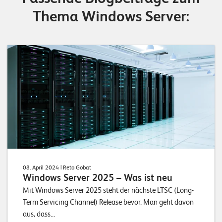
T
Thema Windows Server:
S
o
l
u
t
i
o
n
s
08. April 2024
| Reto Gobat
Windows Server 2025 – Was ist neu
Mit Windows Server 2025 steht der nächste LTSC (Long-
Term Servicing Channel) Release bevor. Man geht davon
aus, dass...