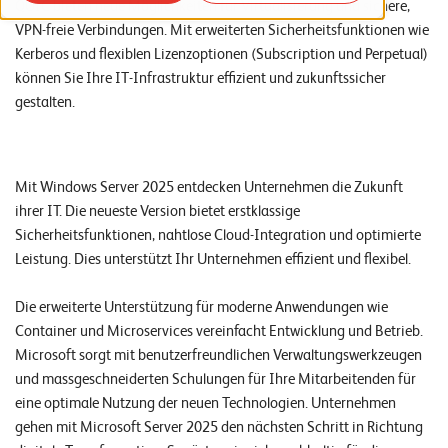
QUIC bieten neue Möglichkeiten für Virtualisierung und sichere,
o
VPN-freie Verbindungen. Mit erweiterten Sicherheitsfunktionen wie
r
Kerberos und flexiblen Lizenzoptionen (Subscription und Perpetual)
t
können Sie Ihre IT-Infrastruktur effizient und zukunftssicher
gestalten.
f
o
l
Mit Windows Server 2025 entdecken Unternehmen die Zukunft
i
ihrer IT. Die neueste Version bietet erstklassige
o
Sicherheitsfunktionen, nahtlose Cloud-Integration und optimierte
Leistung. Dies unterstützt Ihr Unternehmen effizient und flexibel.
R
e
Die erweiterte Unterstützung für moderne Anwendungen wie
Container und Microservices vereinfacht Entwicklung und Betrieb.
f
Microsoft sorgt mit benutzerfreundlichen Verwaltungswerkzeugen
e
und massgeschneiderten Schulungen für Ihre Mitarbeitenden für
r
eine optimale Nutzung der neuen Technologien. Unternehmen
gehen mit Microsoft Server 2025 den nächsten Schritt in Richtung
e