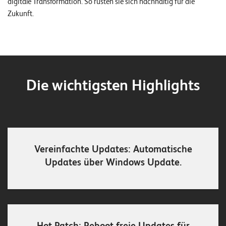
digitale Transformation. So rüsten sie sich nachhaltig für die
n
Zukunft.
z
e
n
U
Die wichtigsten Highlights
n
t
e
r
Vereinfachte Updates: Automatische
n
Updates über Windows Update.
e
h
m
e