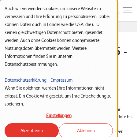
Zur Navigation
Zur Suche
Zum Inhalt
Menu
Auch wir verwenden Cookies, um unsere Website zu
verbessern und Ihre Erfahrung zu personalisieren. Dabei
können Daten auch in Länder wie die USA, die u. U.
Home
...
Windows Server 2025
S
keinen gleichwertigen Datenschutz bieten, gesendet
werden. Auch ohne Cookies können anonymisierte
t
Windows Server 2025 -
Nutzungsdaten übermittelt werden. Weitere
a
Informationen finden Sie in unseren
r
Die Zukunft von On-
Datenschutzbestimmungen.
t
Premises und Cloud-
s
Datenschutzerklärung
Impressum
Wenn Sie ablehnen, werden Ihre Informationen nicht
e
Infrastrukturen
erfasst. Ein Cookie wird gesetzt, um Ihre Entscheidung zu
i
speichern.
t
Windows Server 2025
bringt modernste Technologien für Ihr
Einstellungen
Unternehmen: von vereinfachten Updates über Windows Update bis
e
hin zu Hot Patching, das Reboot-freie Sicherheitsupdates
Akzeptieren
Ablehnen
P
ermöglicht. Die verbesserte GPU-Partitionierung und SMB over