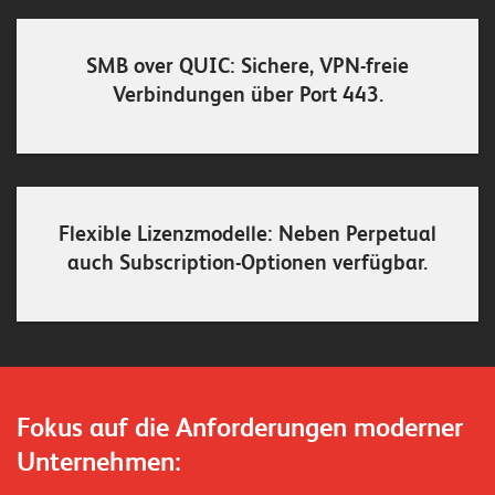
E
v
SMB over QUIC: Sichere, VPN-freie
e
Verbindungen über Port 443.
n
t
s
Flexible Lizenzmodelle: Neben Perpetual
S
auch Subscription-Optionen verfügbar.
U
P
P
O
R
T
T
E
A
Fokus auf die Anforderungen moderner
M
V
Unternehmen:
I
E