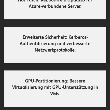
Hot Patch: Reboot-freie Updates für
n
Azure-verbundene Server.
K
a
r
Erweiterte Sicherheit: Kerberos-
r
Authentifizierung und verbesserte
i
Netzwerkprotokolle.
e
r
e
N
GPU-Partitionierung: Bessere
Virtualisierung mit GPU-Unterstützung in
e
VMs.
w
s