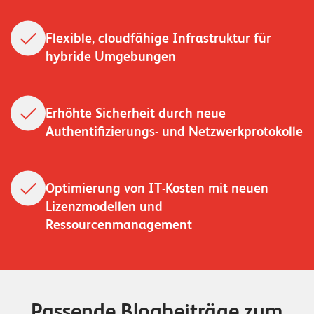
W
E
R
Flexible, cloudfähige Infrastruktur für
D
E
E
N
hybride Umgebungen
©
2
Erhöhte Sicherheit durch neue
0
Authentifizierungs- und Netzwerkprotokolle
2
2
L
e
Optimierung von IT-Kosten mit neuen
u
Lizenzmodellen und
c
Ressourcenmanagement
h
t
e
r
I
Passende Blogbeiträge zum