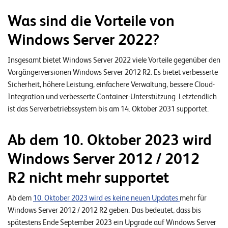
E
Was sind die Vorteile von
v
Windows Server 2022?
e
n
Insgesamt bietet Windows Server 2022 viele Vorteile gegenüber den
t
Vorgängerversionen Windows Server 2012 R2. Es bietet verbesserte
Sicherheit, höhere Leistung, einfachere Verwaltung, bessere Cloud-
s
Integration und verbesserte Container-Unterstützung. Letztendlich
ist das Serverbetriebssystem bis am 14. Oktober 2031 supportet.
S
U
P
Ab dem 10. Oktober 2023 wird
P
O
Windows Server 2012 / 2012
R
T
R2 nicht mehr supportet
T
E
A
Ab dem
10. Oktober 2023 wird es keine neuen Updates
M
mehr für
V
Windows Server 2012 / 2012 R2 geben. Das bedeutet, dass bis
I
E
spätestens Ende September 2023 ein Upgrade auf Windows Server