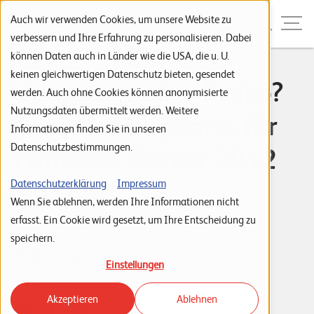
Zur Navigation
Zur Suche
Zum Inhalt
Menu
Auch wir verwenden Cookies, um unsere Website zu
verbessern und Ihre Erfahrung zu personalisieren. Dabei
können Daten auch in Länder wie die USA, die u. U.
S
keinen gleichwertigen Datenschutz bieten, gesendet
Upgraden oder Risiko?
werden. Auch ohne Cookies können anonymisierte
t
Nutzungsdaten übermittelt werden. Weitere
Ende des Supports für
a
Informationen finden Sie in unseren
r
Datenschutzbestimmungen.
Windows Server 2012
t
s
(R2)
Datenschutzerklärung
Impressum
Wenn Sie ablehnen, werden Ihre Informationen nicht
e
erfasst. Ein Cookie wird gesetzt, um Ihre Entscheidung zu
i
Tags:
Microsoft
Security
Windows Server
speichern.
t
IT Infrastructure & Cloud
Einstellungen
e
Luca Strothe
15. Mai 2023
Akzeptieren
Ablehnen
P