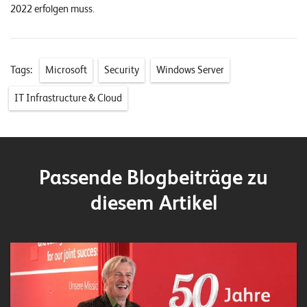
W
2022 erfolgen muss.
E
R
©
Tags:
Microsoft
Security
Windows Server
2
0
IT Infrastructure & Cloud
2
2
L
e
u
Passende Blogbeiträge zu
c
diesem Artikel
h
t
e
r
I
T
S