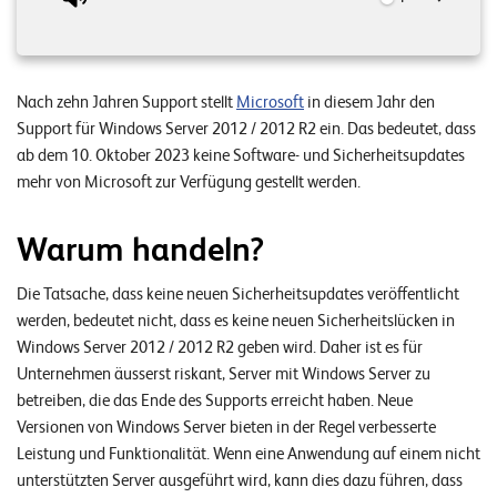
n
z
e
Nach zehn Jahren Support stellt
Microsoft
in diesem Jahr den
n
Support für Windows Server 2012 / 2012 R2 ein. Das bedeutet, dass
ab dem 10. Oktober 2023 keine Software- und Sicherheitsupdates
U
mehr von Microsoft zur Verfügung gestellt werden.
n
t
Warum handeln?
e
Die Tatsache, dass keine neuen Sicherheitsupdates veröffentlicht
r
werden, bedeutet nicht, dass es keine neuen Sicherheitslücken in
n
Windows Server 2012 / 2012 R2 geben wird. Daher ist es für
Unternehmen äusserst riskant, Server mit Windows Server zu
e
betreiben, die das Ende des Supports erreicht haben. Neue
h
Versionen von Windows Server bieten in der Regel verbesserte
m
Leistung und Funktionalität. Wenn eine Anwendung auf einem nicht
e
unterstützten Server ausgeführt wird, kann dies dazu führen, dass