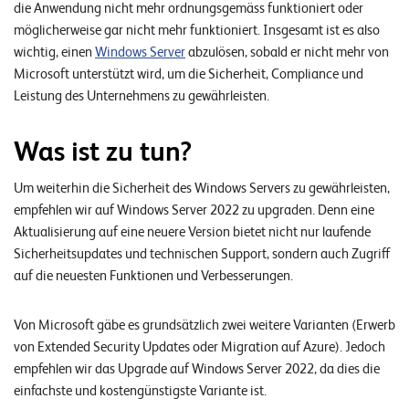
die Anwendung nicht mehr ordnungsgemäss funktioniert oder
n
möglicherweise gar nicht mehr funktioniert. Insgesamt ist es also
wichtig, einen
Windows Server
abzulösen, sobald er nicht mehr von
K
Microsoft unterstützt wird, um die Sicherheit, Compliance und
a
Leistung des Unternehmens zu gewährleisten.
r
r
Was ist zu tun?
i
Um weiterhin die Sicherheit des Windows Servers zu gewährleisten,
e
empfehlen wir auf Windows Server 2022 zu upgraden. Denn eine
r
Aktualisierung auf eine neuere Version bietet nicht nur laufende
e
Sicherheitsupdates und technischen Support, sondern auch Zugriff
auf die neuesten Funktionen und Verbesserungen.
N
e
Von Microsoft gäbe es grundsätzlich zwei weitere Varianten (Erwerb
von Extended Security Updates oder Migration auf Azure). Jedoch
w
empfehlen wir das Upgrade auf Windows Server 2022, da dies die
s
einfachste und kostengünstigste Variante ist.