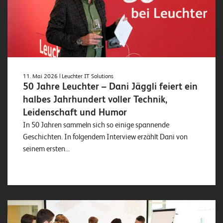
o
l
u
t
i
o
11. Mai 2026
| Leuchter IT Solutions
n
50 Jahre Leuchter – Dani Jäggli feiert ein
s
halbes Jahrhundert voller Technik,
Leidenschaft und Humor
In 50 Jahren sammeln sich so einige spannende
Geschichten. In folgendem Interview erzählt Dani von
seinem ersten...