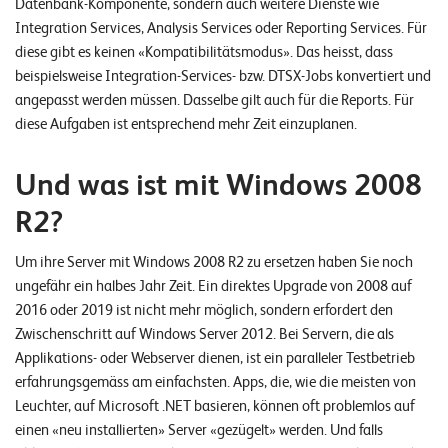
Datenbank-Komponente, sondern auch weitere Dienste wie
o
Integration Services, Analysis Services oder Reporting Services. Für
l
diese gibt es keinen «Kompatibilitätsmodus». Das heisst, dass
u
beispielsweise Integration-Services- bzw. DTSX-Jobs konvertiert und
t
angepasst werden müssen. Dasselbe gilt auch für die Reports. Für
i
diese Aufgaben ist entsprechend mehr Zeit einzuplanen.
o
n
Und was ist mit Windows 2008
s
R2?
Um ihre Server mit Windows 2008 R2 zu ersetzen haben Sie noch
ungefähr ein halbes Jahr Zeit. Ein direktes Upgrade von 2008 auf
2016 oder 2019 ist nicht mehr möglich, sondern erfordert den
Zwischenschritt auf Windows Server 2012. Bei Servern, die als
Applikations- oder Webserver dienen, ist ein paralleler Testbetrieb
erfahrungsgemäss am einfachsten. Apps, die, wie die meisten von
Leuchter, auf Microsoft .NET basieren, können oft problemlos auf
einen «neu installierten» Server «gezügelt» werden. Und falls