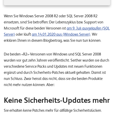
n
z
Wenn Sie Windows Server 2008 R2 oder SQL Server 2008 R2
e
einsetzen, sind Sie betroffen: Der Lebenszyklus bzw. Support von
n
Microsoft für diese beiden Versionen ist
am 9. Juli ausgelaufen (SQL
Server)
oder läuft
am 14.01.2020 aus (Windows Server)
. Wir
U
erklären Ihnen in diesem Blogbeitrag, was Sie nun tun können.
n
Die beiden «R2»-Versionen von Windows und SQL Server 2008
t
wurden vor gut zehn Jahren veröffentlicht. Seither wurden sie durch
e
verschiedene Service Packs und Updates mit neuen Funktionen
r
ergänzt und durch Sicherheits-Patches aktuell gehalten. Damit ist
n
nun Schluss. Zwar heisst das nicht, dass sie die beiden Produkte
nicht mehr nutzen können. Aber:
e
h
Keine Sicherheits-Updates mehr
m
e
Sie erhalten keine Patches mehr für allfällige Sicherheitslücken.