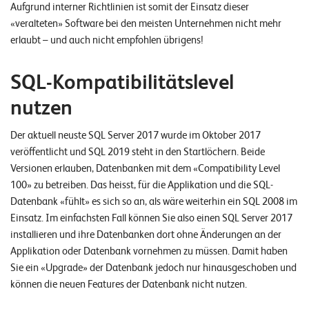
Aufgrund interner Richtlinien ist somit der Einsatz dieser
n
«veralteten» Software bei den meisten Unternehmen nicht mehr
erlaubt – und auch nicht empfohlen übrigens!
K
a
SQL-Kompatibilitätslevel
r
nutzen
r
i
Der aktuell neuste SQL Server 2017 wurde im Oktober 2017
e
veröffentlicht und SQL 2019 steht in den Startlöchern. Beide
Versionen erlauben, Datenbanken mit dem «Compatibility Level
r
100» zu betreiben. Das heisst, für die Applikation und die SQL-
e
Datenbank «fühlt» es sich so an, als wäre weiterhin ein SQL 2008 im
Einsatz. Im einfachsten Fall können Sie also einen SQL Server 2017
N
installieren und ihre Datenbanken dort ohne Änderungen an der
e
Applikation oder Datenbank vornehmen zu müssen. Damit haben
w
Sie ein «Upgrade» der Datenbank jedoch nur hinausgeschoben und
können die neuen Features der Datenbank nicht nutzen.
s