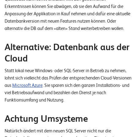
W
E
Erkenntnissen können Sie abwägen, ob sie den Aufwand für die
R
Anpassung der Applikation in Kauf nehmen und dafür eine aktuelle
Datenbankversion mit neuen Features nutzen können. Oder
©
alternativ die DB auf dem «alten» Stand weiterbetreiben wollen.
2
0
Alternative: Datenbank aus der
2
2
Cloud
L
e
Statt lokal neue Windows- oder SQL-Server in Betrieb zu nehmen,
u
lohnt sich vielleicht das Prüfen der entsprechenden Cloud-Versionen
c
aus
Microsoft Azure
. Sie sparen sich den ganzen Installations- und
h
viel Betriebsaufwand und bezahlen den Dienst je nach
t
Funktionsumfang und Nutzung.
e
r
Achtung Umsysteme
I
T
Natürlich ändert mit dem neuen SQL Server nicht nur die
S