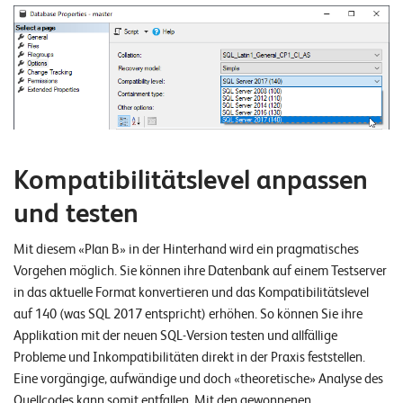
E
v
e
n
t
s
Kompatibilitätslevel anpassen
und testen
S
U
P
Mit diesem «Plan B» in der Hinterhand wird ein pragmatisches
P
O
Vorgehen möglich. Sie können ihre Datenbank auf einem Testserver
R
T
in das aktuelle Format konvertieren und das Kompatibilitätslevel
T
auf 140 (was SQL 2017 entspricht) erhöhen. So können Sie ihre
E
Applikation mit der neuen SQL-Version testen und allfällige
A
M
Probleme und Inkompatibilitäten direkt in der Praxis feststellen.
V
I
Eine vorgängige, aufwändige und doch «theoretische» Analyse des
E
Quellcodes kann somit entfallen. Mit den gewonnenen