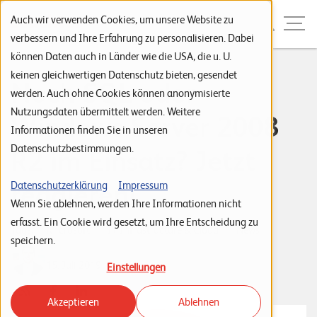
Zur Navigation
Zur Suche
Zum Inhalt
Menu
Auch wir verwenden Cookies, um unsere Website zu
verbessern und Ihre Erfahrung zu personalisieren. Dabei
können Daten auch in Länder wie die USA, die u. U.
S
keinen gleichwertigen Datenschutz bieten, gesendet
Noch SQL oder
werden. Auch ohne Cookies können anonymisierte
t
Nutzungsdaten übermittelt werden. Weitere
Windows Server 2008
a
Informationen finden Sie in unseren
r
Datenschutzbestimmungen.
R2 im Einsatz? Jetzt
t
s
reagieren!
Datenschutzerklärung
Impressum
Wenn Sie ablehnen, werden Ihre Informationen nicht
e
erfasst. Ein Cookie wird gesetzt, um Ihre Entscheidung zu
i
Tags:
Microsoft
IT Infrastructure & Cloud
News
speichern.
t
Markus Estermann
15. Juli 2019
Einstellungen
e
Akzeptieren
Ablehnen
P